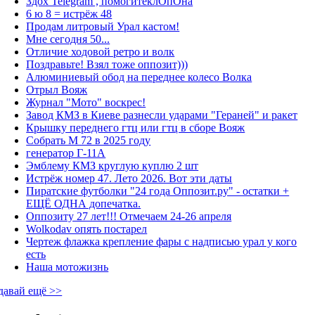
Здох Telegram , помогитеклОпОна
6 ю 8 = истрёж 48
Продам литровый Урал кастом!
Мне сегодня 50...
Отличие ходовой ретро и волк
Поздравьте! Взял тоже оппозит)))
Алюминиевый обод на переднее колесо Волка
Отрыл Вояж
Журнал "Мото" воскрес!
Завод КМЗ в Киеве разнесли ударами "Гераней" и ракет
Крышку переднего гтц или гтц в сборе Вояж
Собрать М 72 в 2025 году
генератор Г-11А
Эмблему КМЗ круглую куплю 2 шт
Истрёж номер 47. Лето 2026. Вот эти даты
Пиратские футболки "24 года Оппозит.ру" - остатки +
ЕЩЁ ОДНА допечатка.
Оппозиту 27 лет!!! Отмечаем 24-26 апреля
Wolkodav опять постарел
Чертеж флажка крепление фары с надписью урал у кого
есть
Наша мотожизнь
давай ещё >>