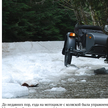
До недавних пор, езда на мотоцикле с коляской была упражне