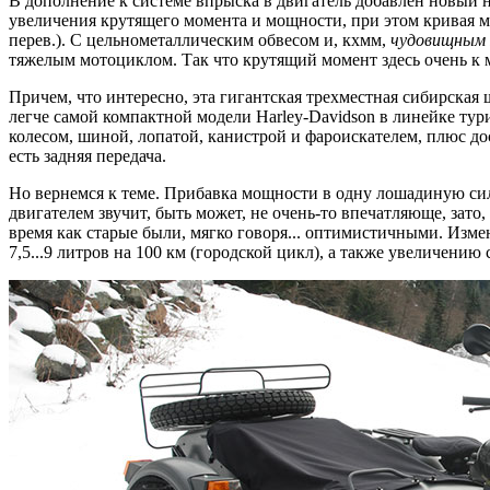
В дополнение к системе впрыска в двигатель добавлен новый 
увеличения крутящего момента и мощности, при этом кривая м
перев.). С цельнометаллическим обвесом и, кхмм,
чудовищным
тяжелым мотоциклом. Так что крутящий момент здесь очень к м
Причем, что интересно, эта гигантская трехместная сибирская ш
легче самой компактной модели Harley-Davidson в линейке тури
колесом, шиной, лопатой, канистрой и фароискателем, плюс дос
есть задняя передача.
Но вернемся к теме. Прибавка мощности в одну лошадиную си
двигателем звучит, быть может, не очень-то впечатляюще, зато
время как старые были, мягко говоря... оптимистичными. Изме
7,5...9 литров на 100 км (городской цикл), а также увеличению