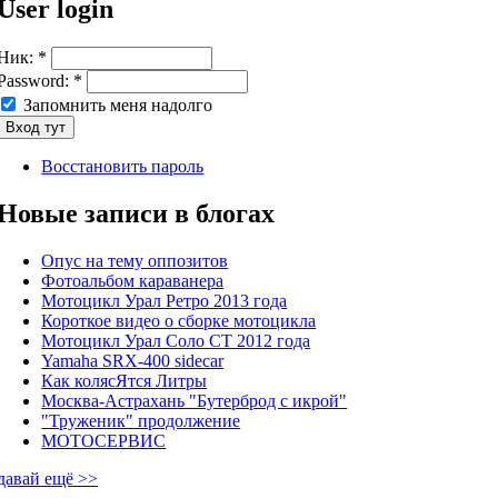
User login
Ник:
*
Password:
*
Запомнить меня надолго
Восстановить пароль
Новые записи в блогах
Опус на тему оппозитов
Фотоальбом караванера
Мотоцикл Урал Ретро 2013 года
Короткое видео о сборке мотоцикла
Мотоцикл Урал Соло СТ 2012 года
Yamaha SRX-400 sidecar
Как колясЯтся Литры
Москва-Астрахань "Бутерброд с икрой"
"Труженик" продолжение
МОТОСЕРВИС
давай ещё >>