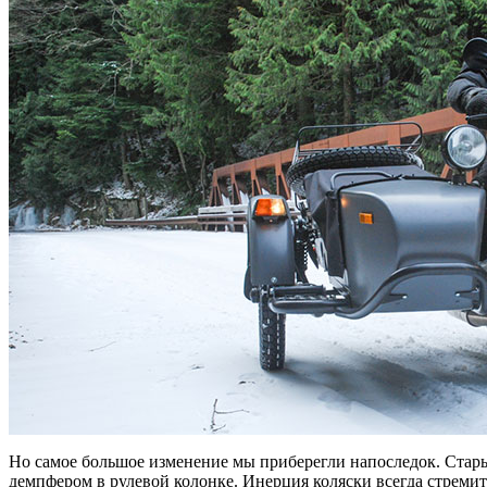
Но самое большое изменение мы приберегли напоследок. Ст
демпфером в рулевой колонке. Инерция коляски всегда стреми