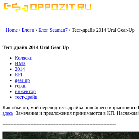
Home
›
Блоги
›
Блог Seaman7
› Тест-драйв 2014 Ural Gear-Up
Тест-драйв 2014 Ural Gear-Up
Коляски
ИМЗ
2014
EFI
gear-up
герап
инжектор
тест-драйв
Как обычно, мой перевод тест-драйва новейшего впрыскового Ге
здесь
. Замечания и предложения принимаются в КП. Наслаждай
-------------------------------------------------------------------------