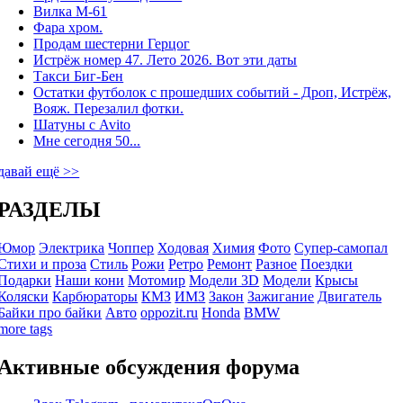
Вилка М-61
Фара хром.
Продам шестерни Герцог
Истрёж номер 47. Лето 2026. Вот эти даты
Такси Биг-Бен
Остатки футболок с прошедших событий - Дроп, Истрёж,
Вояж. Перезалил фотки.
Шатуны с Avito
Мне сегодня 50...
давай ещё >>
РАЗДЕЛЫ
Юмор
Электрика
Чоппер
Ходовая
Химия
Фото
Супер-самопал
Стихи и проза
Стиль
Рожи
Ретро
Ремонт
Разное
Поездки
Подарки
Наши кони
Мотомир
Модели 3D
Модели
Крысы
Коляски
Карбюраторы
КМЗ
ИМЗ
Закон
Зажигание
Двигатель
Байки про байки
Авто
oppozit.ru
Honda
BMW
more tags
Активные обсуждения форума