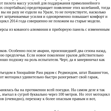
 от пилота массу усилий для поддержания прямолинейного
 спортбайках) предотвращает появление этих колебаний, тогда
вы ни разу не ездили на Урале, то не почувствуете, насколько
т затрачиваемые усилия и одновременно повышает комфорт и
оцикл 2014 года совершенно не похожим на старые модели.
версы из кованого алюминия и приборную панель с измененным
ков. Особенно после аварии, произошедшей два сезона назад,
ению предплечья. Если новое поколение уралов действительно
рошо подхожу на роль испытателя. Черт, да я занервничал как
ъездом в Snoqualmie Pass рядом с Редмондом, штат Вашингтон,
 этот мотоцикл удивительно быстро разогревает свой гараж,
ранялась бы на протяжении всей поездки. На самом деле я так
, въехал в сугроб буквально через 100 метров. Но этот мотоцикл
ов (очевидно), перехожу к более опасным правым и вот,