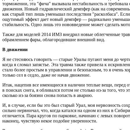
торможении, эта "фича" вызывала нестабильность и требовала
движения. Новый гидравлический демпфер (как на современных
как старый тип лишь уменьшал последствия "расколбаса". Если 
ощутимый эффект дает новый демпфер — радикально уменьшае
стабильность. Одно лишь это нововведение может сделать мот
Также для моделей 2014 ИМЗ внедрил новые облегченные тра
обрамлением фары, облагородившие внешний вид.
В движении
Я не стесняюсь говорить — старые Уралы пугают меня до черти
когда я сломал запястье. Эта травма также привела к искривл
стало более простым в управлении и безопасным, то я очень хо
только сел в седло, даже не начав движение.
Итак, нацепив все имеющиеся в наличии теплые вещи, перед от
в поисках снега, я обливался потом не столько из-за того, что
сколько из-за боязни снова попасть в аварию.
И, в случае, если бы это был старый Урал, моя нервозность сох
сильно нервничал, что, когда катался на одном из них в Сибири
отличается. Пара кругов по парковке, начинаю с левых поворот
наконец, чувствую некое подобие уверенности.