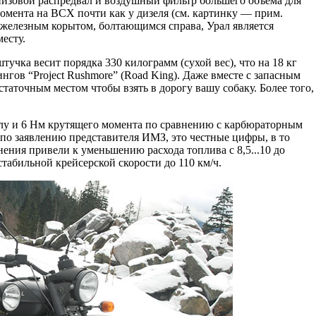
низовой распредвал и воздушный фильтр большего объема для
омента на ВСХ почти как у дизеля (см. картинку — прим.
железным корытом, болтающимся справа, Урал является
есту.
тучка весит порядка 330 килограмм (сухой вес), что на 18 кг
нгов “Project Rushmore” (Road King). Даже вместе с запасным
таточным местом чтобы взять в дорогу вашу собаку. Более того,
лу и 6 Нм крутящего момента по сравнению с карбюраторным
, по заявлению представителя ИМЗ, это честные цифры, в то
нения привели к уменьшению расхода топлива с 8,5...10 до
 стабильной крейсерской скорости до 110 км/ч.