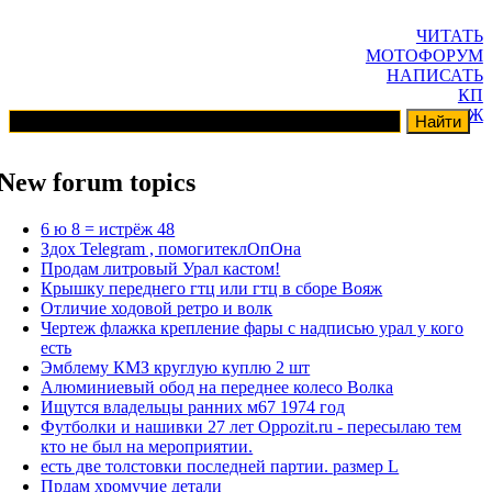
ЧИТАТЬ
МОТОФОРУМ
НАПИСАТЬ
КП
ГАРАЖ
New forum topics
6 ю 8 = истрёж 48
Здох Telegram , помогитеклОпОна
Продам литровый Урал кастом!
Крышку переднего гтц или гтц в сборе Вояж
Отличие ходовой ретро и волк
Чертеж флажка крепление фары с надписью урал у кого
есть
Эмблему КМЗ круглую куплю 2 шт
Алюминиевый обод на переднее колесо Волка
Ищутся владельцы ранних м67 1974 год
Футболки и нашивки 27 лет Oppozit.ru - пересылаю тем
кто не был на мероприятии.
есть две толстовки последней партии. размер L
Прдам хромучие детали