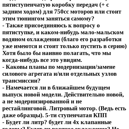
пятиступенчатую коробку передач (+ с
задним ходом) для 750сс моторов или стоит
этим тюнингом заняться самому?
- Также присоединяюсь к вопросу о
пятиступке, и каком-нибудь мало-мальском
водяном охлаждении (благо его разработки
уже имеются и стоит только пустить в серию)
Хотя было бы наивно полагать, что мы
когда-нибудь все это увидим.
- Каковы планы по модернизации/замене
силового агрегата и/или отдельных узлов
трансмиссии?
- Намечается ли в ближайшем будущем
выпуск новой модели. Действительно новой,
а не модернизированной и не
рестайлинговой. Литровый мотор. (Ведь есть
даже образцы). 5-ти ступенчатая КПП
- Будет ли литр? будет ли 4х клапанные
головы? Будет ли водяное охлаждение? Не