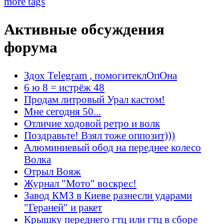
more tags
Активные обсуждения
форума
Здох Telegram , помогитеклОпОна
6 ю 8 = истрёж 48
Продам литровый Урал кастом!
Мне сегодня 50...
Отличие ходовой ретро и волк
Поздравьте! Взял тоже оппозит)))
Алюминиевый обод на переднее колесо
Волка
Отрыл Вояж
Журнал "Мото" воскрес!
Завод КМЗ в Киеве разнесли ударами
"Гераней" и ракет
Крышку переднего гтц или гтц в сборе