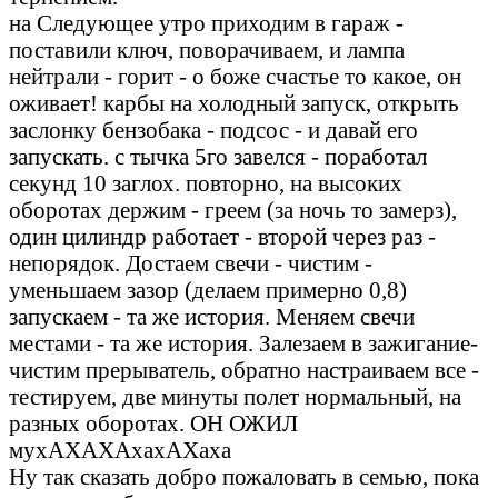
на Следующее утро приходим в гараж -
поставили ключ, поворачиваем, и лампа
нейтрали - горит - о боже счастье то какое, он
оживает! карбы на холодный запуск, открыть
заслонку бензобака - подсос - и давай его
запускать. с тычка 5го завелся - поработал
секунд 10 заглох. повторно, на высоких
оборотах держим - греем (за ночь то замерз),
один цилиндр работает - второй через раз -
непорядок. Достаем свечи - чистим -
уменьшаем зазор (делаем примерно 0,8)
запускаем - та же история. Меняем свечи
местами - та же история. Залезаем в зажигание-
чистим прерыватель, обратно настраиваем все -
тестируем, две минуты полет нормальный, на
разных оборотах. ОН ОЖИЛ
мухАХАХАхахАХаха
Ну так сказать добро пожаловать в семью, пока