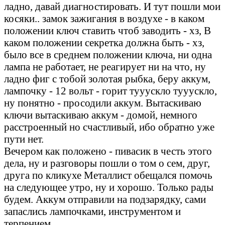
ладно, давай диагностировать. И тут пошли мои
косяки.. замок зажигания в воздухе - в каком
положении ключ ставить чтоб заводить - хз, В
каком положении секретка должна быть - хз,
было все в среднем положении ключа, ни одна
лампа не работает, не реагирует ни на что, ну
ладно фиг с тобой золотая рыбка, беру аккум,
лампочку - 12 вольт - горит тууускло тууускло,
ну понятно - просодили аккум. Вытаскиваю
ключи вытаскиваю аккум - домой, немного
расстроенный но счастливый, ибо обратно уже
пути нет.
Вечером как положено - пивасик в честь этого
дела, ну и разговоры пошли о том о сем, друг,
друга по кликухе Металлист обещался помочь
на следующее утро, ну и хорошо. Только рады
будем. Аккум отправили на подзарядку, сами
запаслись лампочками, инструментом и
терпением.