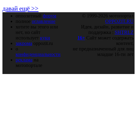
давай ещё >>
оппозитный
форум
© 1999-2026 мотопортал
полное
оглавление
OPPOZIT.RU
хотите вы этого или
Идея, дизайн, развитие и
нет, но сайт
поддержка :
SHTRLZ
использует
куки
16+
Сайт может содержать
закрома
oppozit.ru
контент,
о
не предназначенный для лиц
конфиденциальности
младше 16-ти лет
реклама
на
мотопортале