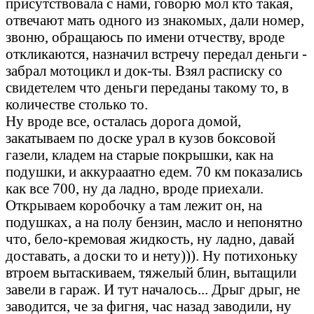
присутствовала с нами, говорю мол кто такая,
отвечают мать одного из знакомых, дали номер,
звоню, обращаюсь по имени отчеству, вроде
откликаются, назначил встречу передал деньги -
забрал мотоцикл и док-ты. Взял расписку со
свидетелем что деньги переданы такому то, в
количестве столько то.
Ну вроде все, осталась дорога домой,
закатываем по доске урал в кузов боксовой
газели, кладем на старые покрышки, как на
подушки, и аккурааатно едем. 70 км показались
как все 700, ну да ладно, вроде приехали.
Открываем коробочку а там лежит он, на
подушках, а на полу бензин, масло и непонятно
что, бело-кремовая жидкость, ну ладно, давай
доставать, а доски то и нету))). Ну потихоньку
втроем вытаскиваем, тяжелый блин, вытащили
завели в гараж. И тут началось... Дрыг дрыг, не
заводится, че за фигня, час назад заводили, ну