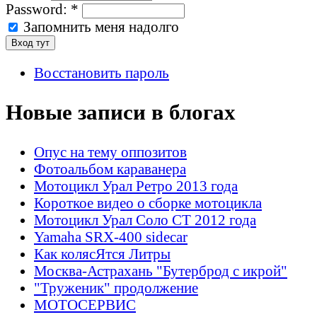
Password:
*
Запомнить меня надолго
Восстановить пароль
Новые записи в блогах
Опус на тему оппозитов
Фотоальбом караванера
Мотоцикл Урал Ретро 2013 года
Короткое видео о сборке мотоцикла
Мотоцикл Урал Соло СТ 2012 года
Yamaha SRX-400 sidecar
Как колясЯтся Литры
Москва-Астрахань "Бутерброд с икрой"
"Труженик" продолжение
МОТОСЕРВИС