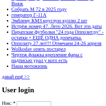
Вояж
Собрать М 72 в 2025 году
генератор Г-11А
Эмблему КМЗ круглую куплю 2 шт
Истрёж номер 47. Лето 2026. Вот эти даты
Пиратские футболки "24 года Оппозит.ру" -
остатки + ЕЩЁ ОДНА допечатка.
Оппозиту 27 лет!!! Отмечаем 24-26 апреля
Wolkodav опять постарел
Чертеж флажка крепление фары с
надписью урал у кого есть
Наша мотожизнь
давай ещё >>
User login
Ник:
*