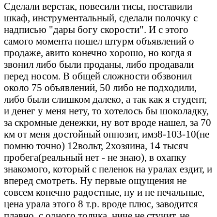
Сделали верстак, повесили тисы, поставили
шкаф, инструментальный, сделали полочку с
надписью "дары богу скорости". И с этого
самого момента пошел штурм объявлений о
продаже, авито конечно хорошо, но когда я
звонил либо были проданы, либо продавали
перед носом. В общей сложности обзвонил
около 75 объявлений, 50 либо не подходили,
либо были слишком далеко, а так как я студент,
и денег у меня нету, то хотелось бы шоколадку,
за скромные денежки, ну вот вроде нашел, за 70
км от меня достойный оппозит, имз8-103-10(не
помню точно) 12вольт, 2хозяина, 14 тысяч
пробега(реальный нет - не знаю), в охапку
знакомого, который с пеленок на уралах ездит, и
вперед смотреть. Ну первые ощущения не
совсем конечно радостные, ну и не печальные,
цена урала этого 8 т.р. вроде плюс, заводится
плавно, с одного толчка, ниче не стучит, не