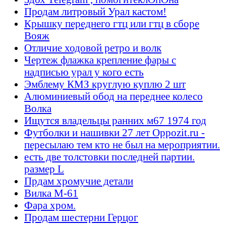
Продам литровый Урал кастом!
Крышку переднего гтц или гтц в сборе
Вояж
Отличие ходовой ретро и волк
Чертеж флажка крепление фары с
надписью урал у кого есть
Эмблему КМЗ круглую куплю 2 шт
Алюминиевый обод на переднее колесо
Волка
Ищутся владельцы ранних м67 1974 год
Футболки и нашивки 27 лет Oppozit.ru -
пересылаю тем кто не был на мероприятии.
есть две толстовки последней партии.
размер L
Прдам хромучие детали
Вилка М-61
Фара хром.
Продам шестерни Герцог