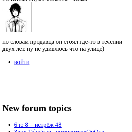
по словам продавца он стоял где-то в течении
двух лет. ну не удивлюсь что на улице)
войти
New forum topics
6 ю 8 = истрёж 48
Здох Telegram , помогитеклОпОна