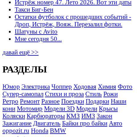
Истрёж номер 47. Лето 2026. Вот эти даты
Такси Биг-Бен
Остатки футболок с прошедших событий -
Дроп, Истрёж, Вояж. Перезалил фотки.
Шатуны с Avito
Мне сегодня 50...
давай ещё >>
РАЗДЕЛЫ
Юмор
Электрика
Чоппер
Ходовая
Химия
Фото
Супер-самопал
Стихи и проза
Стиль
Рожи
Ретро
Ремонт
Разное
Поездки
Подарки
Наши
кони
Мотомир
Модели 3D
Модели
Крысы
Коляски
Карбюраторы
КМЗ
ИМЗ
Закон
Зажигание
Двигатель
Байки про байки
Авто
oppozit.ru
Honda
BMW