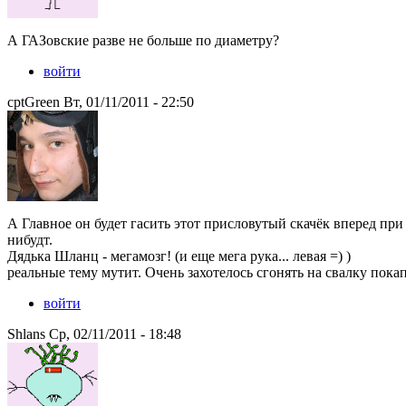
А ГАЗовские разве не больше по диаметру?
войти
cptGreen Вт, 01/11/2011 - 22:50
А Главное он будет гасить этот присловутый скачёк вперед при
нибудт.
Дядька Шланц - мегамозг! (и еще мега рука... левая =) )
реальные тему мутит. Очень захотелось сгонять на свалку покап
войти
Shlans Ср, 02/11/2011 - 18:48