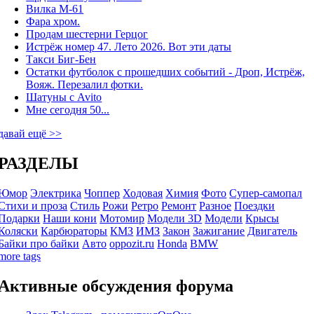
Вилка М-61
Фара хром.
Продам шестерни Герцог
Истрёж номер 47. Лето 2026. Вот эти даты
Такси Биг-Бен
Остатки футболок с прошедших событий - Дроп, Истрёж,
Вояж. Перезалил фотки.
Шатуны с Avito
Мне сегодня 50...
давай ещё >>
РАЗДЕЛЫ
Юмор
Электрика
Чоппер
Ходовая
Химия
Фото
Супер-самопал
Стихи и проза
Стиль
Рожи
Ретро
Ремонт
Разное
Поездки
Подарки
Наши кони
Мотомир
Модели 3D
Модели
Крысы
Коляски
Карбюраторы
КМЗ
ИМЗ
Закон
Зажигание
Двигатель
Байки про байки
Авто
oppozit.ru
Honda
BMW
more tags
Активные обсуждения форума