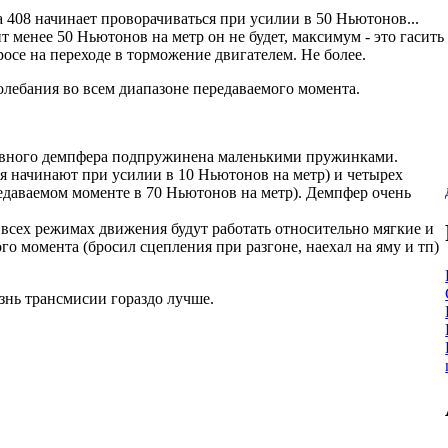
 408 начинает проворачиваться при усилии в 50 Ньютонов...
 менее 50 Ньютонов на метр он не будет, максимум - это гасить
осе на переходе в торможение двигателем. Не более.
колебания во всем диапазоне передаваемого момента.
овного демпфера подпружинена маленькими пружинками.
я начинают при усилии в 10 Ньютонов на метр) и четырех
едаваемом моменте в 70 Ньютонов на метр). Демпфер очень
 всех режимах движения будут работать относительно мягкие и
 момента (бросил сцепления при разгоне, наехал на яму и тп)
нь трансмисии гораздо лучше.