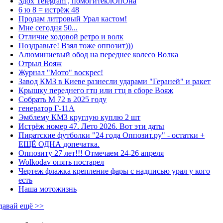
Здох Telegram , помогитеклОпОна
6 ю 8 = истрёж 48
Продам литровый Урал кастом!
Мне сегодня 50...
Отличие ходовой ретро и волк
Поздравьте! Взял тоже оппозит)))
Алюминиевый обод на переднее колесо Волка
Отрыл Вояж
Журнал "Мото" воскрес!
Завод КМЗ в Киеве разнесли ударами "Гераней" и ракет
Крышку переднего гтц или гтц в сборе Вояж
Собрать М 72 в 2025 году
генератор Г-11А
Эмблему КМЗ круглую куплю 2 шт
Истрёж номер 47. Лето 2026. Вот эти даты
Пиратские футболки "24 года Оппозит.ру" - остатки +
ЕЩЁ ОДНА допечатка.
Оппозиту 27 лет!!! Отмечаем 24-26 апреля
Wolkodav опять постарел
Чертеж флажка крепление фары с надписью урал у кого
есть
Наша мотожизнь
давай ещё >>