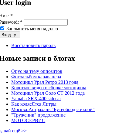
User login
Ник:
*
Password:
*
Запомнить меня надолго
Восстановить пароль
Новые записи в блогах
Опус на тему оппозитов
Фотоальбом караванера
Мотоцикл Урал Ретро 2013 года
Короткое видео о сборке мотоцикла
Мотоцикл Урал Соло СТ 2012 года
Yamaha SRX-400 sidecar
Как колясЯтся Литры
Москва-Астрахань "Бутерброд с икрой"
"Труженик" продолжение
МОТОСЕРВИС
давай ещё >>