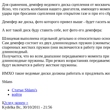
Для сравнения, демпфер ведомого диска сцепления от москвича
Ясно, что гасить колебания нашего двигателя, имеющего момент
удары при бросании сцепления при открытом газе и при его сбр
Демпфер же диска, фото которого привел выше - будет гасить 
А вот такой диск буду ставить себе, вот фото его демпфера:
Шлицевая выполнена отдельной детально и относительно осн
Сам демпфер состоит из двух длинноходных пружин (сжиматьс
спаренных жестких пружин (они включаются в работу при пер
длинноходный.
Получается, что во всем диапазоне передаваемого момента при
длинноходные пружины. При резких возрастаниях передаваемого
будут включатся в работу жесткие пружины.
ИМХО такие ведомые диски должны работать и продлевать жиз
Shlans
Статьи Shlans's
войти
1
2
след ›
конец »
Kydelka Вс, 30/10/2011 - 21:56