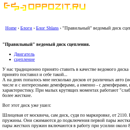
Home
›
Блоги
›
Блог Shlans
› "Правильный" ведомый диск сце
"Правильный" ведомый диск сцепления.
Двигатель
сцепление
У нас традиционно принято ставить в качестве ведомого диска
принято поставил и себе такой...
А на днях попалось мне несколько дисков от различных авто (и
числе и с интересными демпферами, а именно - с демпферами
характеристику. При малых крутящих моментах работают "сла
более жесткие.
Вот этот диск уже ушел:
Шлицевая от москвича, сам диск, судя по маркировке, от 2110.
пружины. Они сжимаются до подключения первой пары жестки
пары жестких пружин включаются в работу при усилии около 8