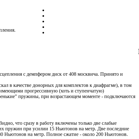
пления.
 сцепления с демпфером диск от 408 москвича. Принято и
скал в качестве донорных для комплектов к диафрагме), в том
, имеющими прогрессивную (хоть и ступенчатую)
бенькие" пружины, при возрастающем моменте - подключаются
 Видно, что сразу в работу включены только две слабые
х пружин при усилии 15 Ньютонов на метр. Две последние
0 Ньютонов на метр. Полное сжатие - около 200 Ньютонов.