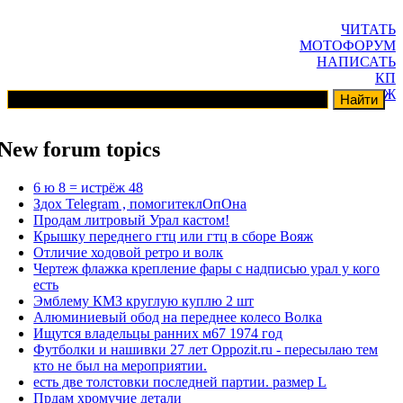
ЧИТАТЬ
МОТОФОРУМ
НАПИСАТЬ
КП
ГАРАЖ
New forum topics
6 ю 8 = истрёж 48
Здох Telegram , помогитеклОпОна
Продам литровый Урал кастом!
Крышку переднего гтц или гтц в сборе Вояж
Отличие ходовой ретро и волк
Чертеж флажка крепление фары с надписью урал у кого
есть
Эмблему КМЗ круглую куплю 2 шт
Алюминиевый обод на переднее колесо Волка
Ищутся владельцы ранних м67 1974 год
Футболки и нашивки 27 лет Oppozit.ru - пересылаю тем
кто не был на мероприятии.
есть две толстовки последней партии. размер L
Прдам хромучие детали