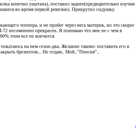
(вилка конечно ушатана), поставил заднее(предварительно изучив
вшиеся во время первой ревизии). Прикрутил сидушку.
кающего чоппера, и не пробег через весь материк, но это скорее
М-72 несомненно прекрасен. Я понимаю что мне не с чем в
100% этим все не кончится.
окатаюсь на нем сезон-два. Желание таково: поставить его в
акрыть брезентом... Не отдам.. Мой.."Пенсия"..