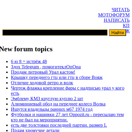
ЧИТАТЬ
МОТОФОРУМ
НАПИСАТЬ
КП
ГАРАЖ
New forum topics
6 ю 8 = истрёж 48
Здох Telegram , помогитеклОпОна
Продам литровый Урал кастом!
Крышку переднего гтц или гтц в сборе Вояж
Отличие ходовой ретро и волк
Чертеж флажка крепление фары с надписью урал у кого
есть
Эмблему КМЗ круглую куплю 2 шт
Алюминиевый обод на переднее колесо Волка
Ищутся владельцы ранних м67 1974 год
Футболки и нашивки 27 лет Oppozit.ru - пересылаю тем
кто не был на мероприятии.
есть две толстовки последней партии. размер L
Прдам хромучие детали