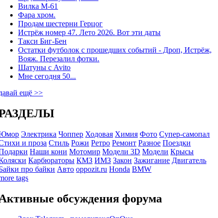
Вилка М-61
Фара хром.
Продам шестерни Герцог
Истрёж номер 47. Лето 2026. Вот эти даты
Такси Биг-Бен
Остатки футболок с прошедших событий - Дроп, Истрёж,
Вояж. Перезалил фотки.
Шатуны с Avito
Мне сегодня 50...
давай ещё >>
РАЗДЕЛЫ
Юмор
Электрика
Чоппер
Ходовая
Химия
Фото
Супер-самопал
Стихи и проза
Стиль
Рожи
Ретро
Ремонт
Разное
Поездки
Подарки
Наши кони
Мотомир
Модели 3D
Модели
Крысы
Коляски
Карбюраторы
КМЗ
ИМЗ
Закон
Зажигание
Двигатель
Байки про байки
Авто
oppozit.ru
Honda
BMW
more tags
Активные обсуждения форума