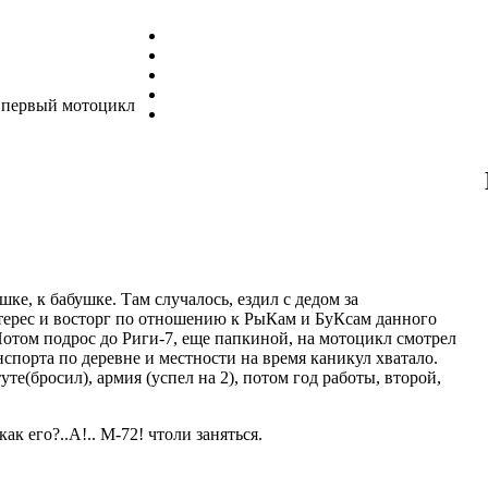
й первый мотоцикл
ке, к бабушке. Там случалось, ездил с дедом за
нтерес и восторг по отношению к РыКам и БуКсам данного
 Потом подрос до Риги-7, еще папкиной, на мотоцикл смотрел
анспорта по деревне и местности на время каникул хватало.
уте(бросил), армия (успел на 2), потом год работы, второй,
ак его?..А!.. М-72! чтоли заняться.