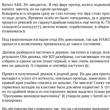
Купил АКБ. Не заводится.. Я ему фару протер, колеса подкачал
капнул: завелся, но на одном цилиндре.
Ковыряться со вторым сразу не стал потому что звук стоял про
то надо делать. Времени особо не было: пятидневка, да и дере
процессе ревизий по гаражу/сарайкам нашлись еще мотор К-750
салидоле{а пахнууут}), мелочи всякие, отработанные, в общем
позаниматься.
Под укоризненым взглядом отца (Но довольным, так как НАКОН
процессе к колясочнику привязалось) до такого состояния:
Движок разбирался частично в деревне, частично в городе, воз
результате Оба движка, обе КП разобраны, составляющие отсо
собрано в единое целое (опыт первый, и мне очень запомнился
мне он давался). А глядишь и сентябрь наступил (((.
Привез я полученный движок в родной двор. На два дня приеха
вытащил и успел его воткнуть, повтыкал провода, зажигание, ба
правый края улыбки сошлись на затылке. Он завелся! Скажу так
тормозных колодок на классике была для меня подвигом! А тут 
но по крайней мере,я из посторонних звуков выделил только ра
"Программа минимум выполнена" И утащили раму с батей на чу
планировал.
Но обстоятельства сложились так, что на следующие выходные о