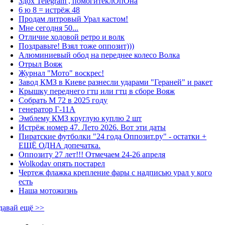
Здох Telegram , помогитеклОпОна
6 ю 8 = истрёж 48
Продам литровый Урал кастом!
Мне сегодня 50...
Отличие ходовой ретро и волк
Поздравьте! Взял тоже оппозит)))
Алюминиевый обод на переднее колесо Волка
Отрыл Вояж
Журнал "Мото" воскрес!
Завод КМЗ в Киеве разнесли ударами "Гераней" и ракет
Крышку переднего гтц или гтц в сборе Вояж
Собрать М 72 в 2025 году
генератор Г-11А
Эмблему КМЗ круглую куплю 2 шт
Истрёж номер 47. Лето 2026. Вот эти даты
Пиратские футболки "24 года Оппозит.ру" - остатки +
ЕЩЁ ОДНА допечатка.
Оппозиту 27 лет!!! Отмечаем 24-26 апреля
Wolkodav опять постарел
Чертеж флажка крепление фары с надписью урал у кого
есть
Наша мотожизнь
давай ещё >>