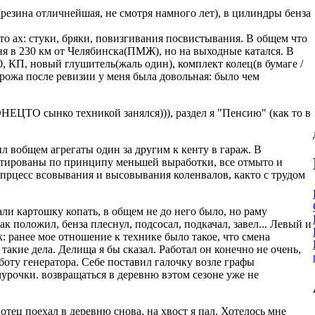
(резина отличнейшая, не смотря намного лет), в цилиндры бенза
сто ах: стуки, бряки, повизгивания посвистывания. В общем что
вня в 230 км от Челябинска(ПМЖ), но на выходные катался. В
, КП, новый глушитель(жаль один), комплект колец(в бумаге /
 рожа после ревизии у меня была довольная: было чем
ЕЦТО сынко техникой занялся))), раздел я "Пенсию" (как то в
ил вобщем агрегаты один за другим к кенту в гараж. В
ртированы по принципу меньшей выработки, все отмыто и
 прцесс всовывания и высовывания коленвалов, както с трудом
ли картошку копать, в общем не до него было, но раму
к положил, бенза плеснул, подсосал, подкачал, завел... Левый и
: ранее мое отношение к технике было такое, что смена
такие дела. Делища я бы сказал. Работал он конечно не очень,
боту генератора. Себе поставил галочку возле графы
рочки. возвращаться в деревню вэтом сезоне уже не
тец поехал в деревню снова, на хвост я пал. Хотелось мне