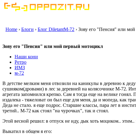
Home
›
Блоги
›
Блог DiletantM-72
› Зову его "Пенсия" или мо
Зову его "Пенсия" или мой первый мотоцикл
Наши кони
Ретро
ИМЗ
м-72
В детстве мелким меня отвозили на каникулы в деревню к дедуш
сушняком(дровами) в лес за деревней на колясочнике М-72. И
агрегата запомнился крепко. Сам я тогда еще на велике гонял.
издалека - тяжеловат он был еще для меня, да и мопеда, как тр
Деда не стало. я еще подрос. Старшие классы, пара лет в инстит
третий.. М-72 как стоял "на чурочках", так и стоял.
Этой весной решил: в отпуск не иду, дык хоть моциком.. этим.. к
Выкатил в общем я его: