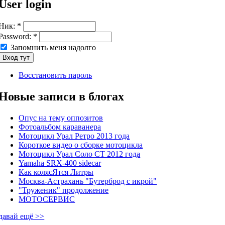
User login
Ник:
*
Password:
*
Запомнить меня надолго
Восстановить пароль
Новые записи в блогах
Опус на тему оппозитов
Фотоальбом караванера
Мотоцикл Урал Ретро 2013 года
Короткое видео о сборке мотоцикла
Мотоцикл Урал Соло СТ 2012 года
Yamaha SRX-400 sidecar
Как колясЯтся Литры
Москва-Астрахань "Бутерброд с икрой"
"Труженик" продолжение
МОТОСЕРВИС
давай ещё >>