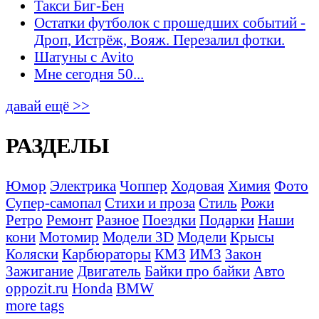
Такси Биг-Бен
Остатки футболок с прошедших событий -
Дроп, Истрёж, Вояж. Перезалил фотки.
Шатуны с Avito
Мне сегодня 50...
давай ещё >>
РАЗДЕЛЫ
Юмор
Электрика
Чоппер
Ходовая
Химия
Фото
Супер-самопал
Стихи и проза
Стиль
Рожи
Ретро
Ремонт
Разное
Поездки
Подарки
Наши
кони
Мотомир
Модели 3D
Модели
Крысы
Коляски
Карбюраторы
КМЗ
ИМЗ
Закон
Зажигание
Двигатель
Байки про байки
Авто
oppozit.ru
Honda
BMW
more tags