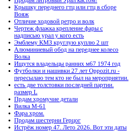
Крышку переднего гтц или гтц в сборе
Вояж
Отличие ходовой ретро и волк
Чертеж флажка крепление фары с
надписью урал у кого есть
Эмблему КМЗ круглую куплю 2 шт
Алюминиевый обод на переднее колесо
Волка
Ищутся владельцы ранних м67 1974 год
Футболки и нашивки 27 лет Oppozit.ru -
пересылаю тем кто не был на мероприятии.
есть две толстовки последней партии.
размер L
Прдам хромучие детали
Вилка М-61
Фара хром.
Продам шестерни Герцог
Истрёж номер 47. Лето 2026. Вот эти даты