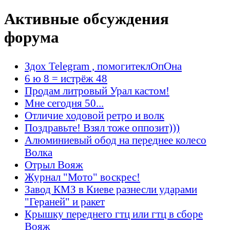
Активные обсуждения
форума
Здох Telegram , помогитеклОпОна
6 ю 8 = истрёж 48
Продам литровый Урал кастом!
Мне сегодня 50...
Отличие ходовой ретро и волк
Поздравьте! Взял тоже оппозит)))
Алюминиевый обод на переднее колесо
Волка
Отрыл Вояж
Журнал "Мото" воскрес!
Завод КМЗ в Киеве разнесли ударами
"Гераней" и ракет
Крышку переднего гтц или гтц в сборе
Вояж