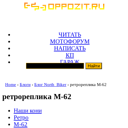
ЧИТАТЬ
МОТОФОРУМ
НАПИСАТЬ
КП
ГАРАЖ
Home
›
Блоги
›
Блог North_Biker
› ретрореплика М-62
ретрореплика М-62
Наши кони
Ретро
М-62