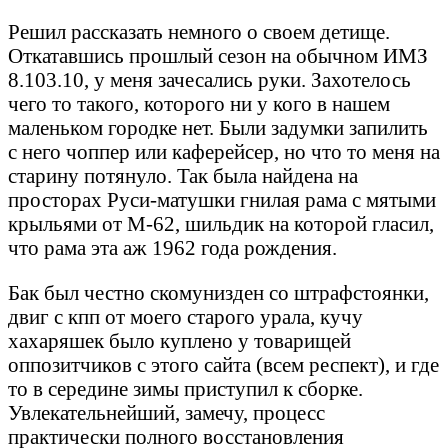
Решил рассказать немного о своем детище.
Откатавшись прошлый сезон на обычном ИМЗ
8.103.10, у меня зачесались руки. Захотелось
чего то такого, которого ни у кого в нашем
маленьком городке нет. Были задумки запилить
с него чоппер или каферейсер, но что то меня на
старину потянуло. Так была найдена на
просторах Руси-матушки гнилая рама с мятыми
крыльями от М-62, шильдик на которой гласил,
что рама эта аж 1962 года рождения.
Бак был честно скомунизден со штрафстоянки,
двиг с кпп от моего старого урала, кучу
хахаряшек было куплено у товарищей
оппозитчиков с этого сайта (всем респект), и где
то в середине зимы приступил к сборке.
Увлекательнейший, замечу, процесс
практически полного восстановления