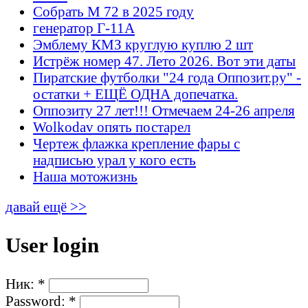
Собрать М 72 в 2025 году
генератор Г-11А
Эмблему КМЗ круглую куплю 2 шт
Истрёж номер 47. Лето 2026. Вот эти даты
Пиратские футболки "24 года Оппозит.ру" -
остатки + ЕЩЁ ОДНА допечатка.
Оппозиту 27 лет!!! Отмечаем 24-26 апреля
Wolkodav опять постарел
Чертеж флажка крепление фары с
надписью урал у кого есть
Наша мотожизнь
давай ещё >>
User login
Ник:
*
Password:
*