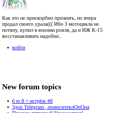
Как это не прискорбно признать, но вчера
продал своего урала((( Ибо 3 мотоцикла не
потяну, купил в японии рояля, да и ИЖ К-15
восстанавливать надобно..
войти
New forum topics
6 ю 8 = истрёж 48
Здох Telegram , помогитеклОпОна
Продам литровый Урал кастом!