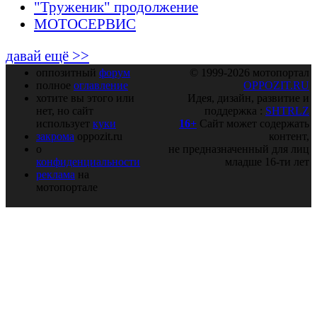
"Труженик" продолжение
МОТОСЕРВИС
давай ещё >>
оппозитный
форум
© 1999-2026 мотопортал
полное
оглавление
OPPOZIT.RU
хотите вы этого или
Идея, дизайн, развитие и
нет, но сайт
поддержка :
SHTRLZ
использует
куки
16+
Сайт может содержать
закрома
oppozit.ru
контент,
о
не предназначенный для лиц
конфиденциальности
младше 16-ти лет
реклама
на
мотопортале