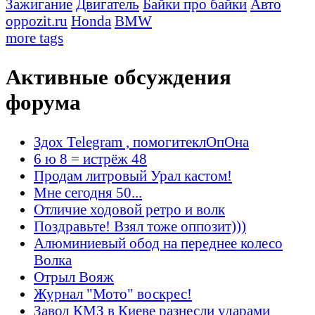
Зажигание
Двигатель
Байки про байки
Авто
oppozit.ru
Honda
BMW
more tags
Активные обсуждения
форума
Здох Telegram , помогитеклОпОна
6 ю 8 = истрёж 48
Продам литровый Урал кастом!
Мне сегодня 50...
Отличие ходовой ретро и волк
Поздравьте! Взял тоже оппозит)))
Алюминиевый обод на переднее колесо
Волка
Отрыл Вояж
Журнал "Мото" воскрес!
Завод КМЗ в Киеве разнесли ударами