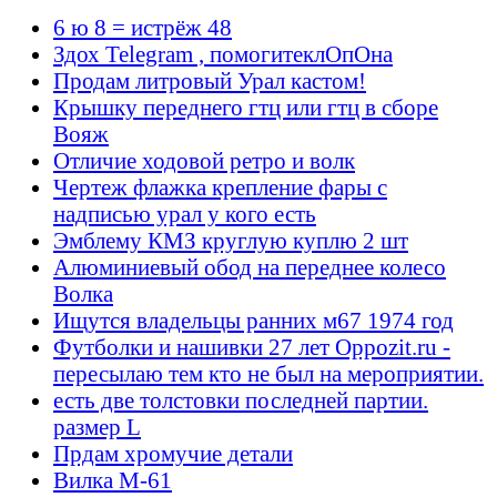
6 ю 8 = истрёж 48
Здох Telegram , помогитеклОпОна
Продам литровый Урал кастом!
Крышку переднего гтц или гтц в сборе
Вояж
Отличие ходовой ретро и волк
Чертеж флажка крепление фары с
надписью урал у кого есть
Эмблему КМЗ круглую куплю 2 шт
Алюминиевый обод на переднее колесо
Волка
Ищутся владельцы ранних м67 1974 год
Футболки и нашивки 27 лет Oppozit.ru -
пересылаю тем кто не был на мероприятии.
есть две толстовки последней партии.
размер L
Прдам хромучие детали
Вилка М-61