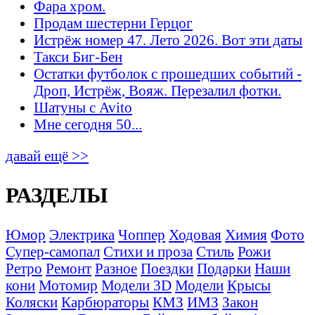
Фара хром.
Продам шестерни Герцог
Истрёж номер 47. Лето 2026. Вот эти даты
Такси Биг-Бен
Остатки футболок с прошедших событий -
Дроп, Истрёж, Вояж. Перезалил фотки.
Шатуны с Avito
Мне сегодня 50...
давай ещё >>
РАЗДЕЛЫ
Юмор
Электрика
Чоппер
Ходовая
Химия
Фото
Супер-самопал
Стихи и проза
Стиль
Рожи
Ретро
Ремонт
Разное
Поездки
Подарки
Наши
кони
Мотомир
Модели 3D
Модели
Крысы
Коляски
Карбюраторы
КМЗ
ИМЗ
Закон