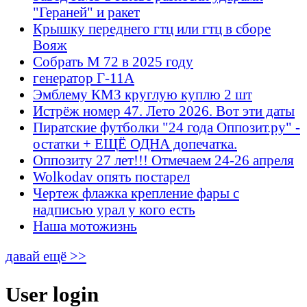
"Гераней" и ракет
Крышку переднего гтц или гтц в сборе
Вояж
Собрать М 72 в 2025 году
генератор Г-11А
Эмблему КМЗ круглую куплю 2 шт
Истрёж номер 47. Лето 2026. Вот эти даты
Пиратские футболки "24 года Оппозит.ру" -
остатки + ЕЩЁ ОДНА допечатка.
Оппозиту 27 лет!!! Отмечаем 24-26 апреля
Wolkodav опять постарел
Чертеж флажка крепление фары с
надписью урал у кого есть
Наша мотожизнь
давай ещё >>
User login