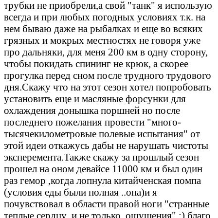
трубки не приобрели,а свой "танк" я использую
всегда и при любых погодных условиях т.к. на
нем бываю даже на рыбалках и еще во всяких
грязных и мокрых местностях не говоря уже
про дальняки, для меня 200 км в одну сторону,
чтобы покидать спининг не крюк, а скорее
прогулка перед сном после трудного трудового
дня.Скажу что на этот сезон хотел попробовать
установить еще и масляные форсунки для
охлаждения донышка поршней но после
последнего пожелания провести "много-
тысячекилометровые полевые испытания" от
этой идеи откажусь дабы не нарушать чистоты
эксперемента.Также скажу за прошлый сезон
прошел на оном девайсе 11000 км и был один
раз гемор ,когда лопнула китайченская помпа
(условия еды были полная ..опа)и я
почувствовал в области правой ноги "странные
теплые сердцу ,и не только, ощущения" :) благо