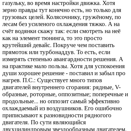
газульку, во время настройки движка. Хотя
зерно правды тут конечно есть, но только для
грузовых целей. Колясочнику, гружёному, по
лесам без усиленого охлаждения тяжко. А на
счёт водянки скажу так: если смотреть на неё
как на элемент тюнинга, то это просто
крутейший девайс. Покруче чем поставить
прямоток или турбонаддув. То есть, если
измерять степенью авангардности решения. А
на практике мало пользы. Хотя для успокоения
души хорошее решение - поставил и забыл про
нагрев. П.С.: Существует много типов
двигателей внутреннего сгорания: рядные, V-
образные, роторные, оппозитные; поперечные и
продольные... но оппозит самый эффективно
охлаждаемый из воздушников. Его ошибочно
приписывают к разновидности рядногого
двигателя. По сути являющийся
двухцилиндровым звездообразным двигателем,