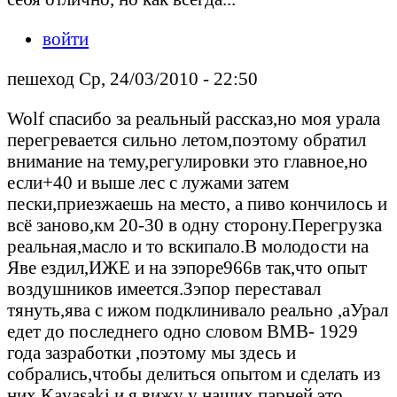
войти
пешеход Ср, 24/03/2010 - 22:50
Wolf спасибо за реальный рассказ,но моя урала
перегревается сильно летом,поэтому обратил
внимание на тему,регулировки это главное,но
если+40 и выше лес с лужами затем
пески,приезжаешь на место, а пиво кончилось и
всё заново,км 20-30 в одну сторону.Перегрузка
реальная,масло и то вскипало.В молодости на
Яве ездил,ИЖЕ и на зэпоре966в так,что опыт
воздушников имеется.Зэпор переставал
тянуть,ява с ижом подклинивало реально ,аУрал
едет до последнего одно словом ВМВ- 1929
года зазработки ,поэтому мы здесь и
собрались,чтобы делиться опытом и сделать из
них Kavasaki и я вижу у наших парней это