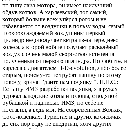
по типу авиа-мотора, он имеет наилучший
обдув котлов. А харлеевский, тот самый,
который больше всех упёрся рогом и не
избавляется от воздушки в пользу воды, самый
плохоохлаждаемый воздушник: первый
цилиндр недополучает ветра из-за переднеко
колеса, а второй вобще получает раскалёный
воздух с очень малой скоростью истечения,
полученный от первого цилиндра. Но любители
харлеев с двигателем H-D-evolution, либо более
старым, почему-то не трубят панику по этому
поводу, крича: "дайте нам водянку!". П.П.С.:
Есть и у ИМЗ разработки водянки, я в руках
держал заводские котлы и головы, с водяной
рубашкой и надписью ИМЗ, но себе не
поставил, а ведь мог. На современных Волках,
Соло-класиках, Туристах и других колясычах
до сих пор воду не внедрили, хотя других