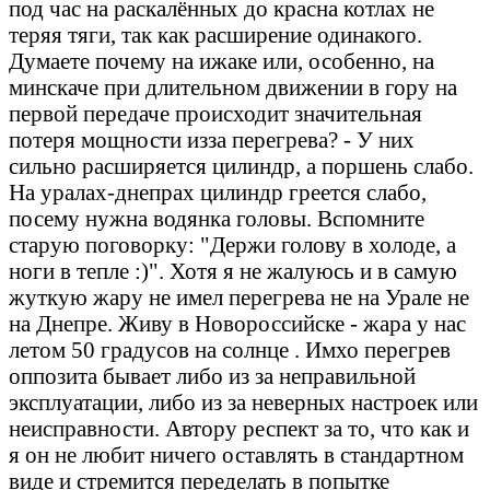
под час на раскалённых до красна котлах не
теряя тяги, так как расширение одинакого.
Думаете почему на ижаке или, особенно, на
минскаче при длительном движении в гору на
первой передаче происходит значительная
потеря мощности изза перегрева? - У них
сильно расширяется цилиндр, а поршень слабо.
На уралах-днепрах цилиндр греется слабо,
посему нужна водянка головы. Вспомните
старую поговорку: "Держи голову в холоде, а
ноги в тепле :)". Хотя я не жалуюсь и в самую
жуткую жару не имел перегрева не на Урале не
на Днепре. Живу в Новороссийске - жара у нас
летом 50 градусов на солнце . Имхо перегрев
оппозита бывает либо из за неправильной
эксплуатации, либо из за неверных настроек или
неисправности. Автору респект за то, что как и
я он не любит ничего оставлять в стандартном
виде и стремится переделать в попытке