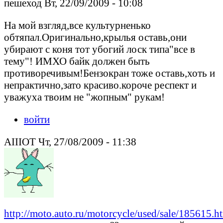
пешеход Вт, 22/09/2009 - 10:08
На мой взгляд,все культурненько
обтяпал.Оригинально,крылья оставь,они
убирают с коня тот убогий лоск типа"все в
тему"! ИМХО байк должен быть
противоречивым!Бензокран тоже оставь,хоть и
непрактично,зато красиво.короче респект и
уважуха твоим не "жопным" рукам!
войти
AIIIOT Чт, 27/08/2009 - 11:38
http://moto.auto.ru/motorcycle/used/sale/185615.h