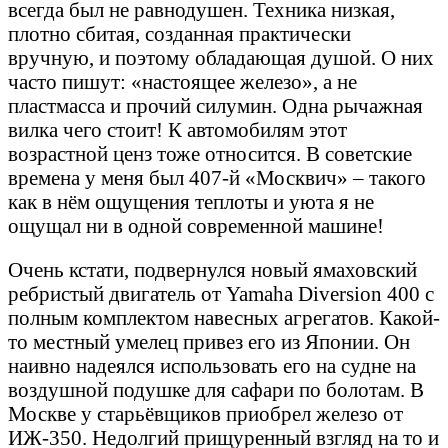
всегда был не равнодушен. Техника низкая,
плотно сбитая, созданная практически
вручную, и поэтому обладающая душой. О них
часто пишут: «настоящее железо», а не
пластмасса и прочий силумин. Одна рычажная
вилка чего стоит! К автомобилям этот
возрастной ценз тоже относится. В советские
времена у меня был 407-й «Москвич» – такого
как в нём ощущения теплоты и уюта я не
ощущал ни в одной современной машине!
Очень кстати, подвернулся новый ямаховский
ребристый двигатель от Yamaha Diversion 400 с
полным комплектом навесных агрегатов. Какой-
то местный умелец привез его из Японии. Он
наивно надеялся использовать его на судне на
воздушной подушке для сафари по болотам. В
Москве у старьёвщиков приобрел железо от
ИЖ-350. Недолгий прищуренный взгляд на то и