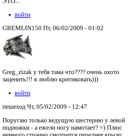
ЭТО...
войти
GREMLIN150 Пт, 06/02/2009 - 01:02
Greg_zizak у тебя тама что???? очень охото
заценить!!! я люблю критиковать)))
войти
пешеход Чт, 05/02/2009 - 12:47
Поругаю только ведущую шестерню у левой
подножки - а ежели ногу намотает? =) Плюс
немного странно смотрится переднее крыло