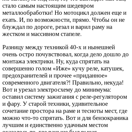
стало самым настоящим шедевром
металлообработки! Но мотоцикл должен еще и
ехать. И, по возможности, прямо. Чтобы он не
блуждал по дороге, резал и варил раму на
жестком и массивном стапеле.
Разницу между техникой 40-х и нынешней
очень остро почувствовал, когда дело дошло до
монтажа электрики. Ну, куда спрятать на
совершенно голом «Иже» кучу реле, катушек,
предохранителей и прочее «приданное»
современного двигателя?! Правильно, некуда!
Вот и урезал электросхему до минимума:
оставил систему зажигания с реле-регулятором
и фару. У старой техники, удивительное
сочетание простора на раме и тесноты мест, где
можно что-то спрятать. Вот и для бензокраника
лучшим и единственно удачным местом
оказалось то, где раньше был рычаг