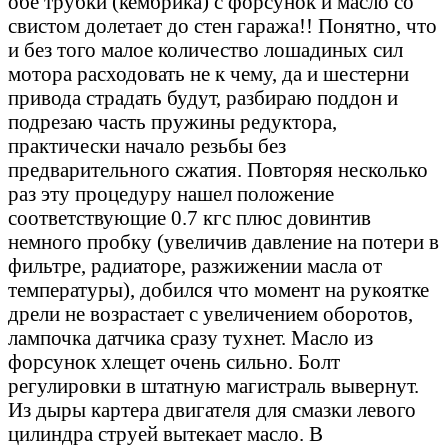
обе трубки (кембрика) с форсунок и масло со
свистом долетает до стен гаража!! Понятно, что
и без того малое количество лошадиных сил
мотора расходовать не к чему, да и шестерни
привода страдать будут, разбираю поддон и
подрезаю часть пружины редуктора,
практически начало резьбы без
предварительного сжатия. Повторяя несколько
раз эту процедуру нашел положение
соответствующие 0.7 кгс плюс довинтив
немного пробку (увеличив давление на потери в
фильтре, радиаторе, разжижении масла от
температуры), добился что момент на рукоятке
дрели не возрастает с увеличением оборотов,
лампочка датчика сразу тухнет. Масло из
форсунок хлещет очень сильно. Болт
регулировки в штатную магистраль вывернут.
Из дыры картера двигателя для смазки левого
цилиндра струей вытекает масло. В