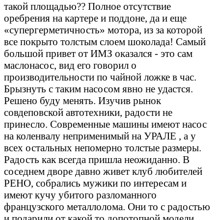
такой площадью?? Полное отсутствие
оребрения на картере и поддоне, да и еще
«супергерметичность» мотора, из за которой
все покрыто толстым слоем шоколада! Самый
большой привет от ИМЗ оказался - это сам
маслонасос, вид его говорил о
производительности по чайной ложке в час.
Брызнуть с таким насосом явно не удастся.
Решено буду менять. Изучив рынок
совдеповской автотехники, радости не
принесло. Современные машины имеют насос
на коленвалу неприменимый на УРАЛЕ , а у
всех остальных непомерно толстые размеры.
Радость как всегда пришла неожиданно. В
соседнем дворе давно живет клуб любителей
РЕНО, собрались мужики по интересам и
имеют кучу убитого разломанного
французского металлолома. Они то с радостью
и подарили от какой то допотопной модели