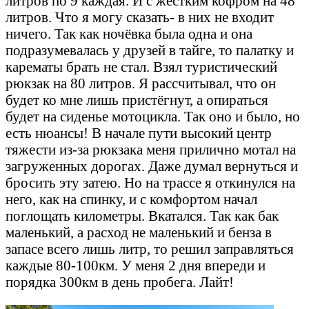
литров по 9 каждая. И с жёстким кофром на 48
литров. Что я могу сказать- в них не входит
ничего. Так как ночёвка была одна и она
подразумевалась у друзей в тайге, то палатку и
карематы брать не стал. Взял туристический
рюкзак на 80 литров. Я рассчитывал, что он
будет ко мне лишь пристёгнут, а опираться
будет на сиденье мотоцикла. Так оно и было, но
есть нюансы! В начале пути высокий центр
тяжести из-за рюкзака меня прилично мотал на
загруженных дорогах. Даже думал вернуться и
бросить эту затею. Но на трассе я откинулся на
него, как на спинку, и с комфортом начал
поглощать километры. Вкатался. Так как бак
маленький, а расход не маленький и бенза в
запасе всего лишь литр, то решил заправляться
каждые 80-100км. У меня 2 дня впереди и
порядка 300км в день пробега. Лайт!