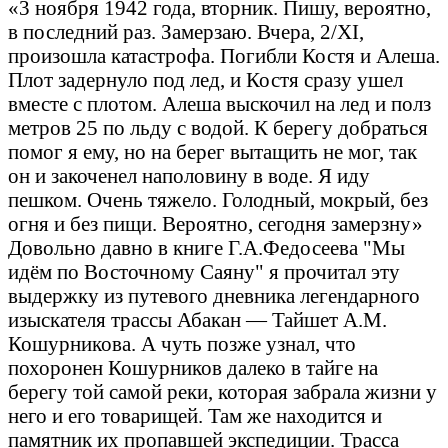
«3 ноября 1942 года, вторник. Пишу, вероятно,
в последний раз. Замерзаю. Вчера, 2/XI,
произошла катастрофа. Погибли Костя и Алеша.
Плот задернуло под лед, и Костя сразу ушел
вместе с плотом. Алеша выскочил на лед и полз
метров 25 по льду с водой. К берегу добраться
помог я ему, но на берег вытащить не мог, так
он и закоченел наполовину в воде. Я иду
пешком. Очень тяжело. Голодный, мокрый, без
огня и без пищи. Вероятно, сегодня замерзну»
Довольно давно в книге Г.А.Федосеева "Мы
идём по Восточному Саяну" я прочитал эту
выдержку из путевого дневника легендарного
изыскателя трассы Абакан — Тайшет А.М.
Кошурникова. А чуть позже узнал, что
похоронен Кошурников далеко в тайге на
берегу той самой реки, которая забрала жизни у
него и его товарищей. Там же находится и
памятник их пропавшей экспедиции. Трасса