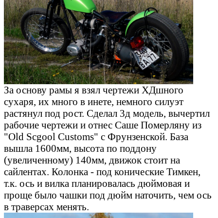
За основу рамы я взял чертежи ХДшного
сухаря, их много в инете, немного силуэт
растянул под рост. Сделал 3д модель, вычертил
рабочие чертежи и отнес Саше Померляну из
"Old Scgool Customs" с Фрунзенской. База
вышла 1600мм, высота по поддону
(увеличенному) 140мм, движок стоит на
сайлентах. Колонка - под конические Тимкен,
т.к. ось и вилка планировалась дюймовая и
проще было чашки под дюйм наточить, чем ось
в траверсах менять.