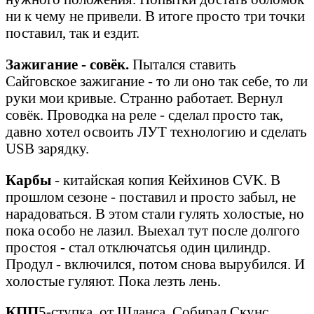
ни к чему не привели. В итоге просто три точки
поставил, так и ездит.
Зажигание - совёк.
Пытался ставить
Сайговское зажигание - то ли оно так себе, то ли
руки мои кривые. Странно работает. Вернул
совёк. Проводка на реле - сделал просто так,
давно хотел освоить ЛУТ технологию и сделать
USB зарядку.
Карбы
- китайская копия Кейхинов CVK. В
прошлом сезоне - поставил и просто забыл, не
нарадоваться. В этом стали гулять холостые, но
пока особо не лазил. Выехал тут после долгого
простоя - стал отключатсья один цилиндр.
Продул - включился, потом снова вырубился. И
холостые гуляют. Пока лезть лень.
КПП
5-ступка, от Шланса. Собирал Скунс.