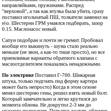
направляйками, пружинами. Распред
"верховой", а так как втулка была убита, сразу
поставил игольчатый ПШ, толкатели заменил на
н\о. Шестерни ГРМ умаялся подбирать, зазор
0.15. Маслонасос новый.
Сапун подобран и почти не гремит. Пробовал
вообще его выкинуть - шума стало реально
меньше (не звон, а как-то тише просто), но все
приемлимые варианты обратного клапана с
маслоотделителем показались ненадежными.
По электрике
Поставил Г-700. Шикарная
штука, только подгнать под форму картера
может быть непросто) Когда в этом сезоне
менял шестерню гены, решил взять новый болт.
Который замечательно и легко крутился до
момента облома. Не докрутил 2-3 мм до
нужного положения. Попытки достать обломок