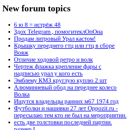
New forum topics
6 ю 8 = истрёж 48
Здох Telegram , помогитеклОпОна
Продам литровый Урал кастом!
Крышку переднего гтц или гтц в сборе
Вояж
Отличие ходовой ретро и волк
Чертеж флажка крепление фары с
надписью урал у кого есть
Эмблему КМЗ круглую куплю 2 шт
Алюминиевый обод на переднее колесо
Волка
Ищутся владельцы ранних м67 1974 год
Футболки и нашивки 27 лет Oppozit.ru -
пересылаю тем кто не был на мероприятии.
есть две толстовки последней партии.
размер L