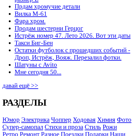
Прдам хромучие детали
Вилка М-61
Фара хром.
Продам шестерни Герцог
Истрёж номер 47. Лето 2026. Вот эти даты
Такси Биг-Бен
Остатки футболок с прошедших событий -
Дроп, Истрёж, Вояж. Перезалил фотки.
Шатуны с Avito
Мне сегодня 50...
давай ещё >>
РАЗДЕЛЫ
Юмор
Электрика
Чоппер
Ходовая
Химия
Фото
Супер-самопал
Стихи и проза
Стиль
Рожи
Ретро
Ремонт
Разное
Поездки
Подарки
Наши