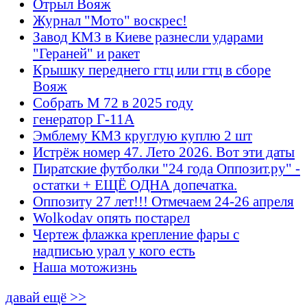
Отрыл Вояж
Журнал "Мото" воскрес!
Завод КМЗ в Киеве разнесли ударами
"Гераней" и ракет
Крышку переднего гтц или гтц в сборе
Вояж
Собрать М 72 в 2025 году
генератор Г-11А
Эмблему КМЗ круглую куплю 2 шт
Истрёж номер 47. Лето 2026. Вот эти даты
Пиратские футболки "24 года Оппозит.ру" -
остатки + ЕЩЁ ОДНА допечатка.
Оппозиту 27 лет!!! Отмечаем 24-26 апреля
Wolkodav опять постарел
Чертеж флажка крепление фары с
надписью урал у кого есть
Наша мотожизнь
давай ещё >>