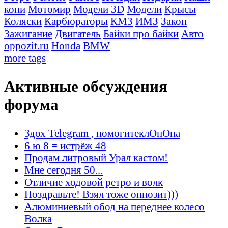
кони
Мотомир
Модели 3D
Модели
Крысы
Коляски
Карбюраторы
КМЗ
ИМЗ
Закон
Зажигание
Двигатель
Байки про байки
Авто
oppozit.ru
Honda
BMW
more tags
Активные обсуждения
форума
Здох Telegram , помогитеклОпОна
6 ю 8 = истрёж 48
Продам литровый Урал кастом!
Мне сегодня 50...
Отличие ходовой ретро и волк
Поздравьте! Взял тоже оппозит)))
Алюминиевый обод на переднее колесо
Волка