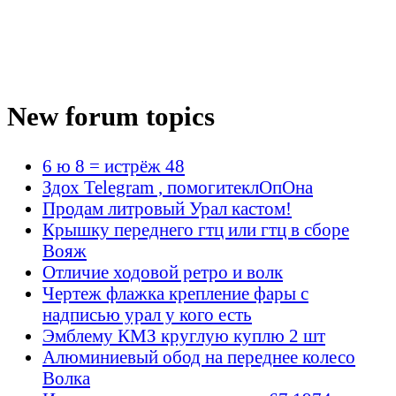
New forum topics
6 ю 8 = истрёж 48
Здох Telegram , помогитеклОпОна
Продам литровый Урал кастом!
Крышку переднего гтц или гтц в сборе
Вояж
Отличие ходовой ретро и волк
Чертеж флажка крепление фары с
надписью урал у кого есть
Эмблему КМЗ круглую куплю 2 шт
Алюминиевый обод на переднее колесо
Волка