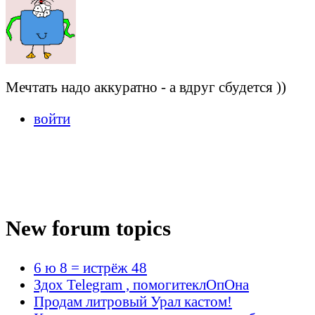
Мечтать надо аккуратно - а вдруг сбудется ))
войти
New forum topics
6 ю 8 = истрёж 48
Здох Telegram , помогитеклОпОна
Продам литровый Урал кастом!