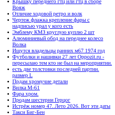
Крышку переднего гтц или гтц в сборе
Вояж
Отличие ходовой ретро и волк
Чертеж флажка крепление фары с
надписью урал у кого есть
Эмблему КМЗ круглую куплю 2 шт
Алюминиевый обод на переднее колесо
Волка
Ищутся владельцы ранних м67 1974 год
Футболки и нашивки 27 лет Oppozit.ru -
пересылаю тем кто не был на мероприятии.
есть две толстовки последней партии.
размер L
Прдам хромучие детали
Вилка М-61
Фара хром.
Продам шестерни Герцог
Истрёж номер 47. Лето 2026. Вот эти даты
Такси Биг-Бен