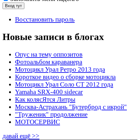
Восстановить пароль
Новые записи в блогах
Опус на тему оппозитов
Фотоальбом караванера
Мотоцикл Урал Ретро 2013 года
Короткое видео о сборке мотоцикла
Мотоцикл Урал Соло СТ 2012 года
Yamaha SRX-400 sidecar
Как колясЯтся Литры
Москва-Астрахань "Бутерброд с икрой"
"Труженик" продолжение
МОТОСЕРВИС
давай ещё >>