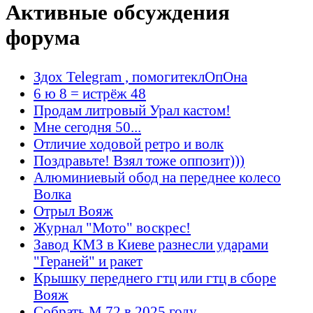
Активные обсуждения
форума
Здох Telegram , помогитеклОпОна
6 ю 8 = истрёж 48
Продам литровый Урал кастом!
Мне сегодня 50...
Отличие ходовой ретро и волк
Поздравьте! Взял тоже оппозит)))
Алюминиевый обод на переднее колесо
Волка
Отрыл Вояж
Журнал "Мото" воскрес!
Завод КМЗ в Киеве разнесли ударами
"Гераней" и ракет
Крышку переднего гтц или гтц в сборе
Вояж
Собрать М 72 в 2025 году