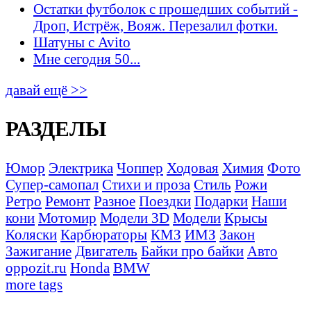
Остатки футболок с прошедших событий -
Дроп, Истрёж, Вояж. Перезалил фотки.
Шатуны с Avito
Мне сегодня 50...
давай ещё >>
РАЗДЕЛЫ
Юмор
Электрика
Чоппер
Ходовая
Химия
Фото
Супер-самопал
Стихи и проза
Стиль
Рожи
Ретро
Ремонт
Разное
Поездки
Подарки
Наши
кони
Мотомир
Модели 3D
Модели
Крысы
Коляски
Карбюраторы
КМЗ
ИМЗ
Закон
Зажигание
Двигатель
Байки про байки
Авто
oppozit.ru
Honda
BMW
more tags