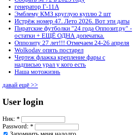
генератор Г-11А
Эмблему КМЗ круглую куплю 2 шт
Истрёж номер 47. Лето 2026. Вот эти даты
Пиратские футболки "24 года Оппозит.ру" -
остатки + ЕЩЁ ОДНА допечатка.
Оппозиту 27 лет!!! Отмечаем 24-26 апреля
Wolkodav опять постарел
Чертеж флажка крепление фары с
надписью урал у кого есть
Наша мотожизнь
давай ещё >>
User login
Ник:
*
Password:
*
Запомнить меня надолго