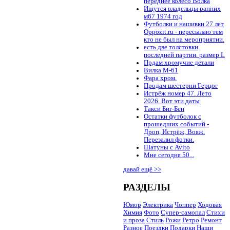
переднее колесо Волка
Ищутся владельцы ранних
м67 1974 год
Футболки и нашивки 27 лет
Oppozit.ru - пересылаю тем
кто не был на мероприятии.
есть две толстовки
последней партии. размер L
Прдам хромучие детали
Вилка М-61
Фара хром.
Продам шестерни Герцог
Истрёж номер 47. Лето
2026. Вот эти даты
Такси Биг-Бен
Остатки футболок с
прошедших событий -
Дроп, Истрёж, Вояж.
Перезалил фотки.
Шатуны с Avito
Мне сегодня 50...
давай ещё >>
РАЗДЕЛЫ
Юмор
Электрика
Чоппер
Ходовая
Химия
Фото
Супер-самопал
Стихи
и проза
Стиль
Рожи
Ретро
Ремонт
Разное
Поездки
Подарки
Наши