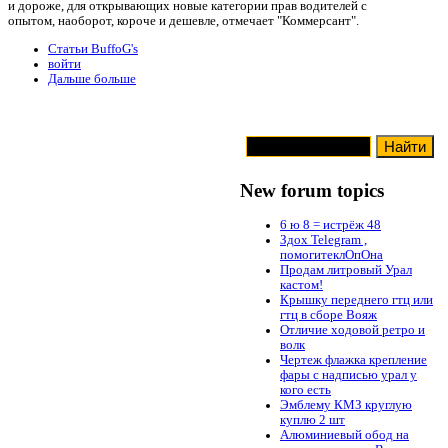
и дороже, для открывающих новые категории прав водителей с
опытом, наоборот, короче и дешевле, отмечает "Коммерсант".
Статьи BuffoG's
войти
Дальше больше
New forum topics
6 ю 8 = истрёж 48
Здох Telegram ,
помогитеклОпОна
Продам литровый Урал
кастом!
Крышку переднего гтц или
гтц в сборе Вояж
Отличие ходовой ретро и
волк
Чертеж флажка крепление
фары с надписью урал у
кого есть
Эмблему КМЗ круглую
куплю 2 шт
Алюминиевый обод на