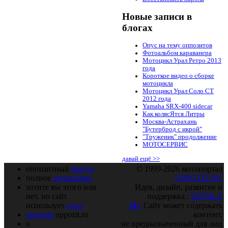
Новые записи в
блогах
Опус на тему оппозитов
Фотоальбом караванера
Мотоцикл Урал Ретро 2013
года
Короткое видео о сборке
мотоцикла
Мотоцикл Урал Соло СТ
2012 года
Yamaha SRX-400 sidecar
Как колясЯтся Литры
Москва-Астрахань
"Бутерброд с икрой"
"Труженик" продолжение
МОТОСЕРВИС
давай ещё >>
оппозитный
форум
© 1999-2026 мотопортал
полное
оглавление
OPPOZIT.RU
хотите вы этого или
Идея, дизайн, развитие и
нет, но сайт
поддержка :
SHTRLZ
использует
куки
16+
Сайт может содержать
закрома
oppozit.ru
контент,
о
не предназначенный для лиц