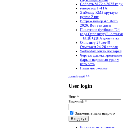
Собрать М 72 в 2025 году
генератор Г-11А
Эмблему КМЗ круглую
куплю 2 шт
Истрёж номер 47. Лето
2026. Вот эти даты
Пиратские футболки "24
года Оппозит.ру" - остатки
+ ЕЩЁ ОДНА допечатка.
Оппозиту 27 лет!!!
Отмечаем 24-26 апреля
Wolkodav опять постарел
Чертеж флажка крепление
фары с надписью урал у
кого есть
Наша мотожизнь
давай ещё >>
User login
Ник:
*
Password:
*
Запомнить меня надолго
Восстановить пароль