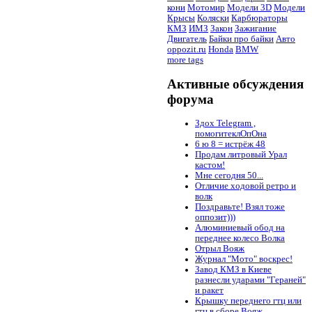
кони
Мотомир
Модели 3D
Модели
Крысы
Коляски
Карбюраторы
КМЗ
ИМЗ
Закон
Зажигание
Двигатель
Байки про байки
Авто
oppozit.ru
Honda
BMW
more tags
Активные обсуждения
форума
Здох Telegram ,
помогитеклОпОна
6 ю 8 = истрёж 48
Продам литровый Урал
кастом!
Мне сегодня 50...
Отличие ходовой ретро и
волк
Поздравьте! Взял тоже
оппозит)))
Алюминиевый обод на
переднее колесо Волка
Отрыл Вояж
Журнал "Мото" воскрес!
Завод КМЗ в Киеве
разнесли ударами "Гераней"
и ракет
Крышку переднего гтц или
гтц в сборе Вояж