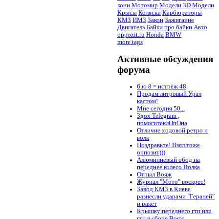
кони
Мотомир
Модели 3D
Модели
Крысы
Коляски
Карбюраторы
КМЗ
ИМЗ
Закон
Зажигание
Двигатель
Байки про байки
Авто
oppozit.ru
Honda
BMW
more tags
Активные обсуждения
форума
6 ю 8 = истрёж 48
Продам литровый Урал
кастом!
Мне сегодня 50...
Здох Telegram ,
помогитеклОпОна
Отличие ходовой ретро и
волк
Поздравьте! Взял тоже
оппозит)))
Алюминиевый обод на
переднее колесо Волка
Отрыл Вояж
Журнал "Мото" воскрес!
Завод КМЗ в Киеве
разнесли ударами "Гераней"
и ракет
Крышку переднего гтц или
гтц в сборе Вояж