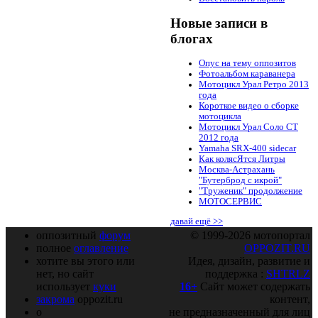
Новые записи в
блогах
Опус на тему оппозитов
Фотоальбом караванера
Мотоцикл Урал Ретро 2013
года
Короткое видео о сборке
мотоцикла
Мотоцикл Урал Соло СТ
2012 года
Yamaha SRX-400 sidecar
Как колясЯтся Литры
Москва-Астрахань
"Бутерброд с икрой"
"Труженик" продолжение
МОТОСЕРВИС
давай ещё >>
оппозитный
форум
© 1999-2026 мотопортал
полное
оглавление
OPPOZIT.RU
хотите вы этого или
Идея, дизайн, развитие и
нет, но сайт
поддержка :
SHTRLZ
использует
куки
16+
Сайт может содержать
закрома
oppozit.ru
контент,
о
не предназначенный для лиц