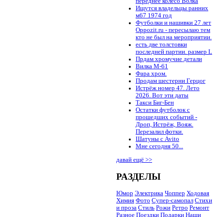
переднее колесо Волка
Ищутся владельцы ранних
м67 1974 год
Футболки и нашивки 27 лет
Oppozit.ru - пересылаю тем
кто не был на мероприятии.
есть две толстовки
последней партии. размер L
Прдам хромучие детали
Вилка М-61
Фара хром.
Продам шестерни Герцог
Истрёж номер 47. Лето
2026. Вот эти даты
Такси Биг-Бен
Остатки футболок с
прошедших событий -
Дроп, Истрёж, Вояж.
Перезалил фотки.
Шатуны с Avito
Мне сегодня 50...
давай ещё >>
РАЗДЕЛЫ
Юмор
Электрика
Чоппер
Ходовая
Химия
Фото
Супер-самопал
Стихи
и проза
Стиль
Рожи
Ретро
Ремонт
Разное
Поездки
Подарки
Наши