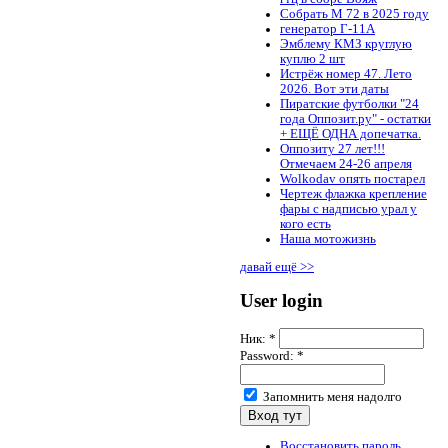
Собрать М 72 в 2025 году
генератор Г-11А
Эмблему КМЗ круглую
куплю 2 шт
Истрёж номер 47. Лето
2026. Вот эти даты
Пиратские футболки "24
года Оппозит.ру" - остатки
+ ЕЩЁ ОДНА допечатка.
Оппозиту 27 лет!!!
Отмечаем 24-26 апреля
Wolkodav опять постарел
Чертеж флажка крепление
фары с надписью урал у
кого есть
Наша мотожизнь
давай ещё >>
User login
Ник:
*
Password:
*
Запомнить меня надолго
Восстановить пароль