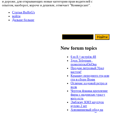
и дороже, для открывающих новые категории прав водителей с
опытом, наоборот, короче и дешевле, отмечает "Коммерсант".
Статьи BuffoG's
войти
Дальше больше
New forum topics
6 ю 8 = истрёж 48
Здох Telegram ,
помогитеклОпОна
Продам литровый Урал
кастом!
Крышку переднего гтц или
гтц в сборе Вояж
Отличие ходовой ретро и
волк
Чертеж флажка крепление
фары с надписью урал у
кого есть
Эмблему КМЗ круглую
куплю 2 шт
Алюминиевый обод на