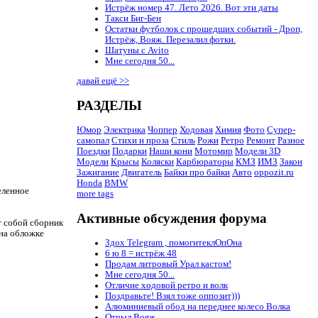
Истрёж номер 47. Лето 2026. Вот эти даты
Такси Биг-Бен
Остатки футболок с прошедших событий - Дроп,
Истрёж, Вояж. Перезалил фотки.
Шатуны с Avito
Мне сегодня 50...
давай ещё >>
РАЗДЕЛЫ
Юмор
Электрика
Чоппер
Ходовая
Химия
Фото
Супер-
самопал
Стихи и проза
Стиль
Рожи
Ретро
Ремонт
Разное
Поездки
Подарки
Наши кони
Мотомир
Модели 3D
Модели
Крысы
Коляски
Карбюраторы
КМЗ
ИМЗ
Закон
Зажигание
Двигатель
Байки про байки
Авто
oppozit.ru
Honda
BMW
еленное
more tags
Активные обсуждения форума
т собой сборник
 на обложке
Здох Telegram , помогитеклОпОна
6 ю 8 = истрёж 48
Продам литровый Урал кастом!
Мне сегодня 50...
Отличие ходовой ретро и волк
Поздравьте! Взял тоже оппозит)))
Алюминиевый обод на переднее колесо Волка
Отрыл Вояж