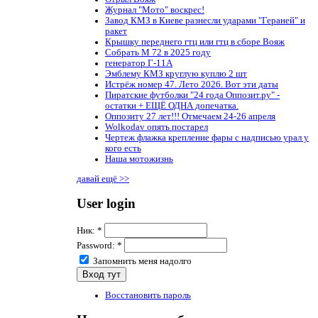
Журнал "Мото" воскрес!
Завод КМЗ в Киеве разнесли ударами "Гераней" и
ракет
Крышку переднего гтц или гтц в сборе Вояж
Собрать М 72 в 2025 году
генератор Г-11А
Эмблему КМЗ круглую куплю 2 шт
Истрёж номер 47. Лето 2026. Вот эти даты
Пиратские футболки "24 года Оппозит.ру" -
остатки + ЕЩЁ ОДНА допечатка.
Оппозиту 27 лет!!! Отмечаем 24-26 апреля
Wolkodav опять постарел
Чертеж флажка крепление фары с надписью урал у
кого есть
Наша мотожизнь
давай ещё >>
User login
Ник:
*
Password:
*
Запомнить меня надолго
Восстановить пароль