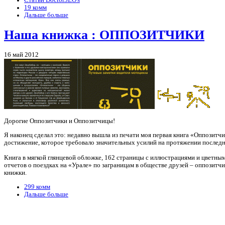
Статьи Doctor3LO's
19 комм
Дальше больше
Наша книжка : ОППОЗИТЧИКИ
16 май 2012
Дорогие Оппозитчики и Оппозитчицы!
Я наконец сделал это: недавно вышла из печати моя первая книга «Оппозитчи
достижение, которое требовало значительных усилий на протяжении последни
Книга в мягкой глянцевой обложке, 162 страницы с иллюстрациями и цветным
отчетов о поездках на «Урале» по заграницам в обществе друзей – оппозитчи
книжки.
299 комм
Дальше больше