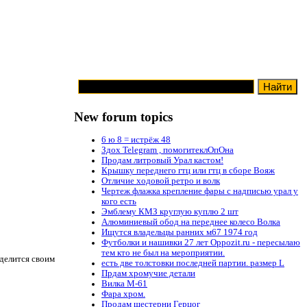
New forum topics
6 ю 8 = истрёж 48
Здох Telegram , помогитеклОпОна
Продам литровый Урал кастом!
Крышку переднего гтц или гтц в сборе Вояж
Отличие ходовой ретро и волк
Чертеж флажка крепление фары с надписью урал у
кого есть
Эмблему КМЗ круглую куплю 2 шт
Алюминиевый обод на переднее колесо Волка
Ищутся владельцы ранних м67 1974 год
Футболки и нашивки 27 лет Oppozit.ru - пересылаю
тем кто не был на мероприятии.
оделится своим
есть две толстовки последней партии. размер L
Прдам хромучие детали
Вилка М-61
Фара хром.
Продам шестерни Герцог