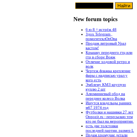
New forum topics
6 ю 8 = истрёж 48
Здох Telegram ,
помогитеклОпОна
Продам литровый Урал
кастом!
Крышку переднего гтц или
гтц в сборе Вояж
Отличие ходовой ретро и
волк
Чертеж флажка крепление
фары с надписью урал у
кого есть
Эмблему КМЗ круглую
куплю 2 шт
Алюминиевый обод на
переднее колесо Волка
Ищутся владельцы ранних
м67 1974 год
Футболки и нашивки 27 лет
Oppozit.ru - пересылаю тем
кто не был на мероприятии.
есть две толстовки
последней партии. размер L
Прдам хромучие детали