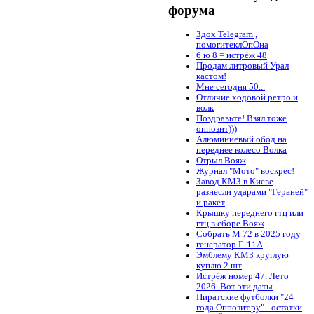
форума
Здох Telegram ,
помогитеклОпОна
6 ю 8 = истрёж 48
Продам литровый Урал
кастом!
Мне сегодня 50...
Отличие ходовой ретро и
волк
Поздравьте! Взял тоже
оппозит)))
Алюминиевый обод на
переднее колесо Волка
Отрыл Вояж
Журнал "Мото" воскрес!
Завод КМЗ в Киеве
разнесли ударами "Гераней"
и ракет
Крышку переднего гтц или
гтц в сборе Вояж
Собрать М 72 в 2025 году
генератор Г-11А
Эмблему КМЗ круглую
куплю 2 шт
Истрёж номер 47. Лето
2026. Вот эти даты
Пиратские футболки "24
года Оппозит.ру" - остатки