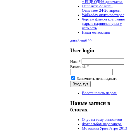
+ ЕЩЁ ОДНА допечатка.
Оппозиту 27 лет!!!
Отмечаем 24-26 апреля
Wolkodav опять постарел
Чертеж флажка крепление
фары с надписью урал у
кого есть
Наша мотожизнь
давай ещё >>
User login
Ник:
*
Password:
*
Запомнить меня надолго
Восстановить пароль
Новые записи в
блогах
Опус на тему оппозитов
Фотоальбом караванера
Мотоцикл Урал Ретро 2013