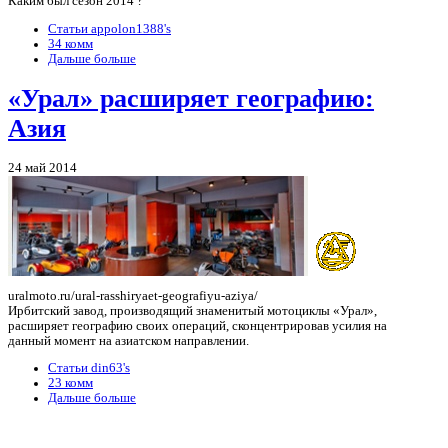
Каким был сезон 2014 ?
Статьи appolon1388's
34 комм
Дальше больше
«Урал» расширяет географию:
Азия
24 май 2014
uralmoto.ru/ural-rasshiryaet-geografiyu-aziya/
Ирбитский завод, производящий знаменитый мотоциклы «Урал»,
расширяет географию своих операций, сконцентрировав усилия на
данный момент на азиатском направлении.
Статьи din63's
23 комм
Дальше больше