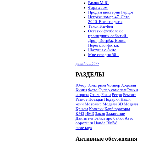
Вилка М-61
Фара хром.
Продам шестерни Герцог
Истрёж номер 47. Лето
2026. Вот эти даты
Такси Биг-Бен
Остатки футболок с
прошедших событий -
Дроп, Истрёж, Вояж.
Перезалил фотки.
Шатуны с Avito
Мне сегодня 50...
давай ещё >>
РАЗДЕЛЫ
Юмор
Электрика
Чоппер
Ходовая
Химия
Фото
Супер-самопал
Стихи
и проза
Стиль
Рожи
Ретро
Ремонт
Разное
Поездки
Подарки
Наши
кони
Мотомир
Модели 3D
Модели
Крысы
Коляски
Карбюраторы
КМЗ
ИМЗ
Закон
Зажигание
Двигатель
Байки про байки
Авто
oppozit.ru
Honda
BMW
more tags
Активные обсуждения