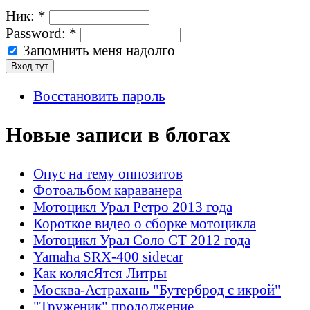
Ник:
*
Password:
*
Запомнить меня надолго
Восстановить пароль
Новые записи в блогах
Опус на тему оппозитов
Фотоальбом караванера
Мотоцикл Урал Ретро 2013 года
Короткое видео о сборке мотоцикла
Мотоцикл Урал Соло СТ 2012 года
Yamaha SRX-400 sidecar
Как колясЯтся Литры
Москва-Астрахань "Бутерброд с икрой"
"Труженик" продолжение