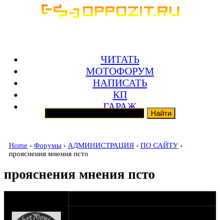
ЧИТАТЬ
МОТОФОРУМ
НАПИСАТЬ
КП
ГАРАЖ
Home
›
Форумы
›
АДМИНИСТРАЦИЯ
›
ПО САЙТУ
›
прояснения мнения псто
прояснения мнения псто
оппозитчик
04-07-17 13:10
Simfer.rip
Комрады, опрос: