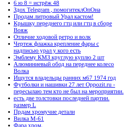
6 ю 8 = истрёж 48
Здох Telegram , помогитеклОпОна
Продам литровый Урал кастом!
Крышку переднего гтц или гтц в сборе
Вояж
Отличие ходовой ретро и волк
Чертеж флажка крепление фары с
надписью урал у кого есть
Эмблему КМЗ круглую куплю 2 шт
Алюминиевый обод на переднее колесо
Волка
Ищутся владельцы ранних м67 1974 год
Футболки и нашивки 27 лет Oppozit.ru -
пересылаю тем кто не был на мероприятии.
есть две толстовки последней партии.
размер L
Прдам хромучие детали
Вилка М-61
Фара хром.