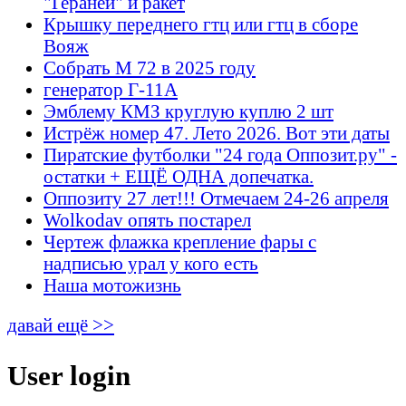
"Гераней" и ракет
Крышку переднего гтц или гтц в сборе
Вояж
Собрать М 72 в 2025 году
генератор Г-11А
Эмблему КМЗ круглую куплю 2 шт
Истрёж номер 47. Лето 2026. Вот эти даты
Пиратские футболки "24 года Оппозит.ру" -
остатки + ЕЩЁ ОДНА допечатка.
Оппозиту 27 лет!!! Отмечаем 24-26 апреля
Wolkodav опять постарел
Чертеж флажка крепление фары с
надписью урал у кого есть
Наша мотожизнь
давай ещё >>
User login