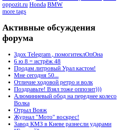
oppozit.ru
Honda
BMW
more tags
Активные обсуждения
форума
Здох Telegram , помогитеклОпОна
6 ю 8 = истрёж 48
Продам литровый Урал кастом!
Мне сегодня 50...
Отличие ходовой ретро и волк
Поздравьте! Взял тоже оппозит)))
Алюминиевый обод на переднее колесо
Волка
Отрыл Вояж
Журнал "Мото" воскрес!
Завод КМЗ в Киеве разнесли ударами