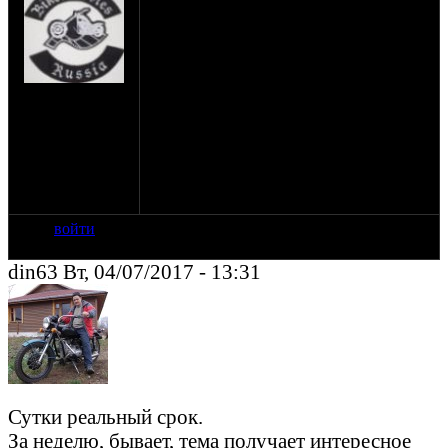
Профук инфы за какой период вы
считаете допустимым?
Час? Сутки? Неделя? Месяц? Год?
Пятилетка?
з.ы. самомсобой профук не допустим!
на сайте: мар-07
з.з.ы. в случае когда профук не избежен,
нахождение:
какой профук допустим?
Москва
Задумался о переделки системы бакапов,
но если срезать каждый час реально
возрастет нагрузка на сервак, насколько
критично потерять например сутки?
войти
din63 Вт, 04/07/2017 - 13:31
Сутки реальный срок.
За неделю, бывает, тема получает интересное