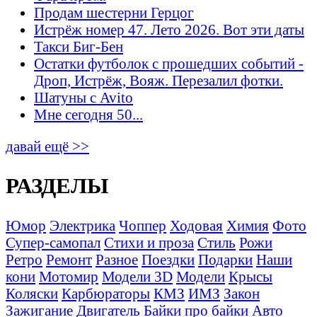
Продам шестерни Герцог
Истрёж номер 47. Лето 2026. Вот эти даты
Такси Биг-Бен
Остатки футболок с прошедших событий -
Дроп, Истрёж, Вояж. Перезалил фотки.
Шатуны с Avito
Мне сегодня 50...
давай ещё >>
РАЗДЕЛЫ
Юмор
Электрика
Чоппер
Ходовая
Химия
Фото
Супер-самопал
Стихи и проза
Стиль
Рожи
Ретро
Ремонт
Разное
Поездки
Подарки
Наши
кони
Мотомир
Модели 3D
Модели
Крысы
Коляски
Карбюраторы
КМЗ
ИМЗ
Закон
Зажигание
Двигатель
Байки про байки
Авто