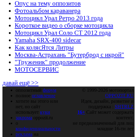
Опус на тему оппозитов
Фотоальбом караванера
Мотоцикл Урал Ретро 2013 года
Короткое видео о сборке мотоцикла
Мотоцикл Урал Соло СТ 2012 года
Yamaha SRX-400 sidecar
Как колясЯтся Литры
Москва-Астрахань "Бутерброд с икрой"
"Труженик" продолжение
МОТОСЕРВИС
давай ещё >>
оппозитный
форум
© 1999-2026 мотопортал
полное
оглавление
OPPOZIT.RU
хотите вы этого или
Идея, дизайн, развитие и
нет, но сайт
поддержка :
SHTRLZ
использует
куки
16+
Сайт может содержать
закрома
oppozit.ru
контент,
о
не предназначенный для лиц
конфиденциальности
младше 16-ти лет
реклама
на