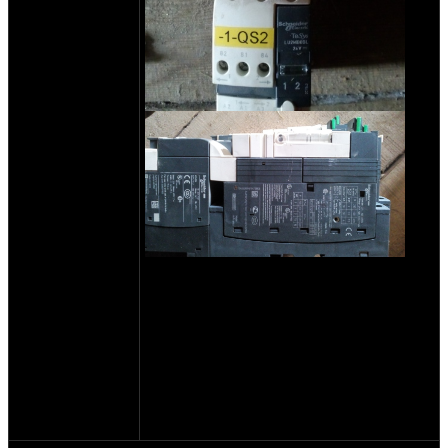
сборка реверсивная 8шт по 10000р
тел для связи 89208387808. г
Брянск.Иван.
Все торгуемо, обсуждаемо, пневматику
могу укомплектовать штуцерами под 6
либо 8 трубку, быстросьем.либо
пневмоболт с гайкой.
отправка почта, либо ПЭК,.
Возможно будет дополнятся.