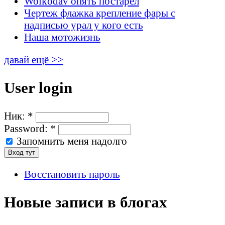
Wolkodav опять постарел
Чертеж флажка крепление фары с
надписью урал у кого есть
Наша мотожизнь
давай ещё >>
User login
Ник:
*
Password:
*
Запомнить меня надолго
Восстановить пароль
Новые записи в блогах