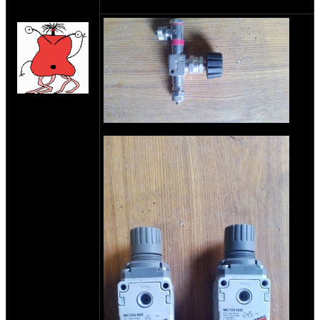
мужчина
06-03-17 9:53
_Riddick
на сайте: окт-09
нахождение:
Брянск
Дроссель Camozzi - 1000р( есть много)