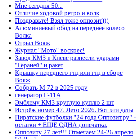
Мне сегодня 50...
Отличие ходовой ретро и волк
Поздравьте! Взял тоже оппозит)))
Алюминиевый обод на переднее колесо
Волка
Отрыл Вояж
Журнал "Мото" воскрес!
Завод КМЗ в Киеве разнесли ударами
"Гераней" и ракет
Крышку переднего гтц или гтц в сборе
Вояж
Собрать М 72 в 2025 году
генератор Г-11А
Эмблему КМЗ круглую куплю 2 шт
Истрёж номер 47. Лето 2026. Вот эти даты
Пиратские футболки "24 года Оппозит.ру" -
остатки + ЕЩЁ ОДНА допечатка.
Оппозиту 27 лет!!! Отмечаем 24-26 апреля