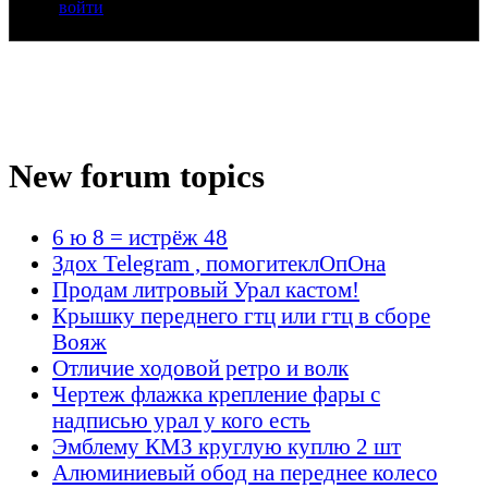
войти
New forum topics
6 ю 8 = истрёж 48
Здох Telegram , помогитеклОпОна
Продам литровый Урал кастом!
Крышку переднего гтц или гтц в сборе
Вояж
Отличие ходовой ретро и волк
Чертеж флажка крепление фары с
надписью урал у кого есть
Эмблему КМЗ круглую куплю 2 шт
Алюминиевый обод на переднее колесо