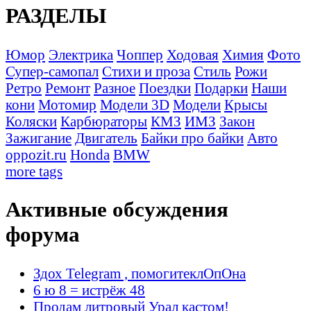
РАЗДЕЛЫ
Юмор
Электрика
Чоппер
Ходовая
Химия
Фото
Супер-самопал
Стихи и проза
Стиль
Рожи
Ретро
Ремонт
Разное
Поездки
Подарки
Наши
кони
Мотомир
Модели 3D
Модели
Крысы
Коляски
Карбюраторы
КМЗ
ИМЗ
Закон
Зажигание
Двигатель
Байки про байки
Авто
oppozit.ru
Honda
BMW
more tags
Активные обсуждения
форума
Здох Telegram , помогитеклОпОна
6 ю 8 = истрёж 48
Продам литровый Урал кастом!