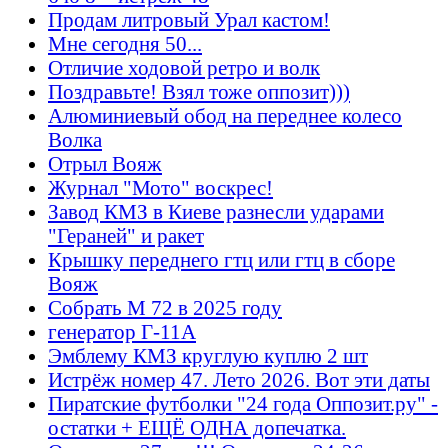
Продам литровый Урал кастом!
Мне сегодня 50...
Отличие ходовой ретро и волк
Поздравьте! Взял тоже оппозит)))
Алюминиевый обод на переднее колесо
Волка
Отрыл Вояж
Журнал "Мото" воскрес!
Завод КМЗ в Киеве разнесли ударами
"Гераней" и ракет
Крышку переднего гтц или гтц в сборе
Вояж
Собрать М 72 в 2025 году
генератор Г-11А
Эмблему КМЗ круглую куплю 2 шт
Истрёж номер 47. Лето 2026. Вот эти даты
Пиратские футболки "24 года Оппозит.ру" -
остатки + ЕЩЁ ОДНА допечатка.