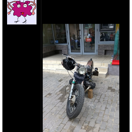
!!!
ещо не конец, зимой будем доробатывать.
первый тест пройден успешно!
на сайте: сен-07
нахождение:
Chishinau, Rep.
Moldova