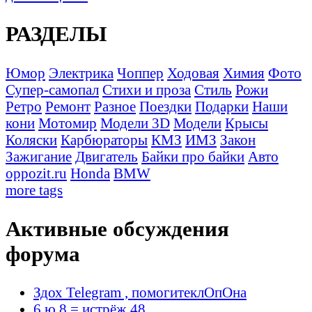
РАЗДЕЛЫ
Юмор
Электрика
Чоппер
Ходовая
Химия
Фото
Супер-самопал
Стихи и проза
Стиль
Рожи
Ретро
Ремонт
Разное
Поездки
Подарки
Наши
кони
Мотомир
Модели 3D
Модели
Крысы
Коляски
Карбюраторы
КМЗ
ИМЗ
Закон
Зажигание
Двигатель
Байки про байки
Авто
oppozit.ru
Honda
BMW
more tags
Активные обсуждения
форума
Здох Telegram , помогитеклОпОна
6 ю 8 = истрёж 48