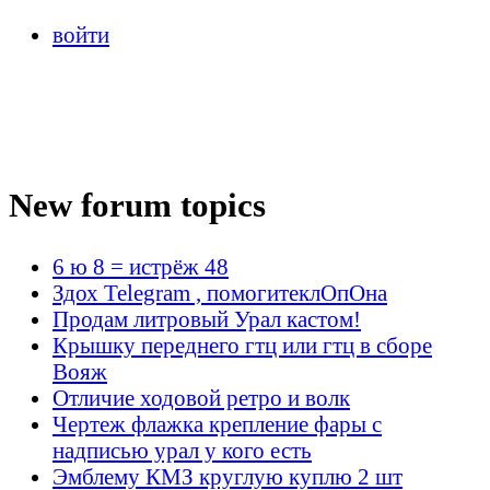
войти
New forum topics
6 ю 8 = истрёж 48
Здох Telegram , помогитеклОпОна
Продам литровый Урал кастом!
Крышку переднего гтц или гтц в сборе
Вояж
Отличие ходовой ретро и волк
Чертеж флажка крепление фары с
надписью урал у кого есть
Эмблему КМЗ круглую куплю 2 шт