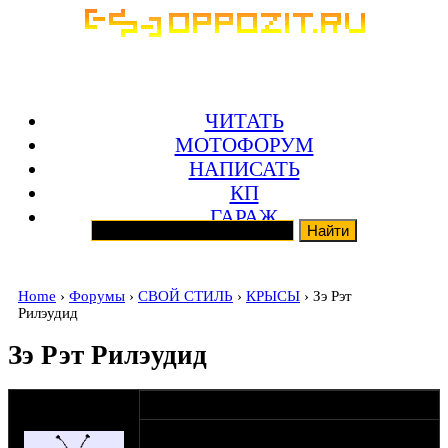
ЧИТАТЬ
МОТОФОРУМ
НАПИСАТЬ
КП
ГАРАЖ
Home
›
Форумы
›
СВОЙ СТИЛЬ
›
КРЫСЫ
› Зэ Рэт
Рилэудид
Зэ Рэт Рилэудид
оппозитчик
05-10-15 12:23
u4iteli
Ну Что, Встречайте !!! Made in Moldova