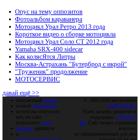
Опус на тему оппозитов
Фотоальбом караванера
Мотоцикл Урал Ретро 2013 года
Короткое видео о сборке мотоцикла
Мотоцикл Урал Соло СТ 2012 года
Yamaha SRX-400 sidecar
Как колясЯтся Литры
Москва-Астрахань "Бутерброд с икрой"
"Труженик" продолжение
МОТОСЕРВИС
давай ещё >>
оппозитный
форум
© 1999-2026 мотопортал
полное
оглавление
OPPOZIT.RU
хотите вы этого или
Идея, дизайн, развитие и
нет, но сайт
поддержка :
SHTRLZ
использует
куки
16+
Сайт может содержать
закрома
oppozit.ru
контент,
о
не предназначенный для лиц
конфиденциальности
младше 16-ти лет