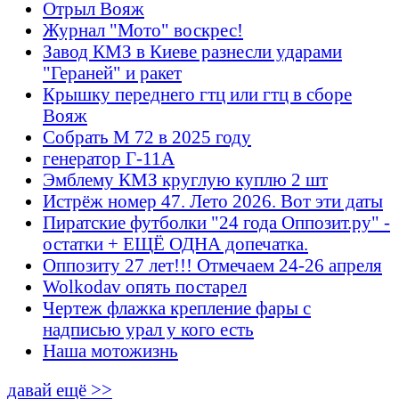
Отрыл Вояж
Журнал "Мото" воскрес!
Завод КМЗ в Киеве разнесли ударами
"Гераней" и ракет
Крышку переднего гтц или гтц в сборе
Вояж
Собрать М 72 в 2025 году
генератор Г-11А
Эмблему КМЗ круглую куплю 2 шт
Истрёж номер 47. Лето 2026. Вот эти даты
Пиратские футболки "24 года Оппозит.ру" -
остатки + ЕЩЁ ОДНА допечатка.
Оппозиту 27 лет!!! Отмечаем 24-26 апреля
Wolkodav опять постарел
Чертеж флажка крепление фары с
надписью урал у кого есть
Наша мотожизнь
давай ещё >>