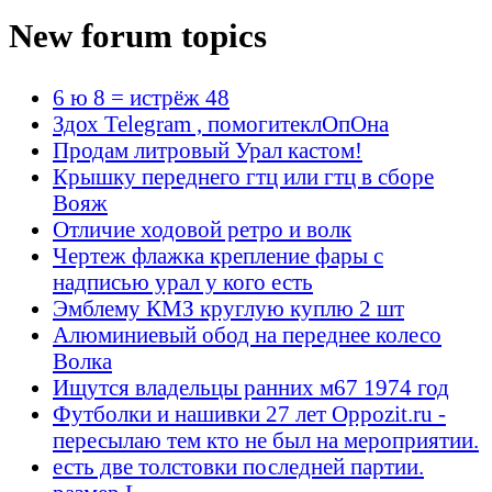
New forum topics
6 ю 8 = истрёж 48
Здох Telegram , помогитеклОпОна
Продам литровый Урал кастом!
Крышку переднего гтц или гтц в сборе
Вояж
Отличие ходовой ретро и волк
Чертеж флажка крепление фары с
надписью урал у кого есть
Эмблему КМЗ круглую куплю 2 шт
Алюминиевый обод на переднее колесо
Волка
Ищутся владельцы ранних м67 1974 год
Футболки и нашивки 27 лет Oppozit.ru -
пересылаю тем кто не был на мероприятии.
есть две толстовки последней партии.