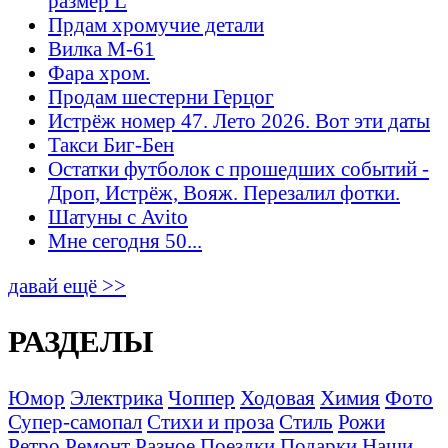
размер L
Прдам хромучие детали
Вилка М-61
Фара хром.
Продам шестерни Герцог
Истрёж номер 47. Лето 2026. Вот эти даты
Такси Биг-Бен
Остатки футболок с прошедших событий -
Дроп, Истрёж, Вояж. Перезалил фотки.
Шатуны с Avito
Мне сегодня 50...
давай ещё >>
РАЗДЕЛЫ
Юмор
Электрика
Чоппер
Ходовая
Химия
Фото
Супер-самопал
Стихи и проза
Стиль
Рожи
Ретро
Ремонт
Разное
Поездки
Подарки
Наши