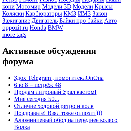
кони
Мотомир
Модели 3D
Модели
Крысы
Коляски
Карбюраторы
КМЗ
ИМЗ
Закон
Зажигание
Двигатель
Байки про байки
Авто
oppozit.ru
Honda
BMW
more tags
Активные обсуждения
форума
Здох Telegram , помогитеклОпОна
6 ю 8 = истрёж 48
Продам литровый Урал кастом!
Мне сегодня 50...
Отличие ходовой ретро и волк
Поздравьте! Взял тоже оппозит)))
Алюминиевый обод на переднее колесо
Волка