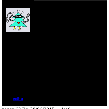
Anonymous
Всем привет.
(пешеход)
Купил пару лет назад убитый Днепр-16.
Когда перегонял, заклинило вилку. После
долгих мытарств с китайскими
подшипниками, поменял раму и
поставил в рулевую колонку конусные.
Заодно поставил маятниковую вилку от
на сайте: янв-70
Урала.
нахождение:
Теперь возникают проблемы при
Тверь
управлении: при разных скоростных
режимах начинает колбасить руль.
Особенно чувствуется при маленькой
скорости. Если отпустить его или
держать одной рукой, то в какой-то
момент он начинает дико в лево-право
самопроизвольно дёргаться. Колёс
несколько штук поменял. Биения в них
есть, но не большие.
В чём может быть проблема?
Приходиться ездить по асфальту с
закрученным демпфером.
войти