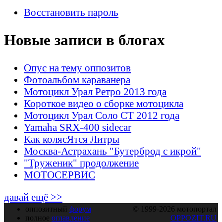
Восстановить пароль
Новые записи в блогах
Опус на тему оппозитов
Фотоальбом караванера
Мотоцикл Урал Ретро 2013 года
Короткое видео о сборке мотоцикла
Мотоцикл Урал Соло СТ 2012 года
Yamaha SRX-400 sidecar
Как колясЯтся Литры
Москва-Астрахань "Бутерброд с икрой"
"Труженик" продолжение
МОТОСЕРВИС
давай ещё >>
оппозитный
форум
© 1999-2026 мотопортал
полное
оглавление
OPPOZIT.RU