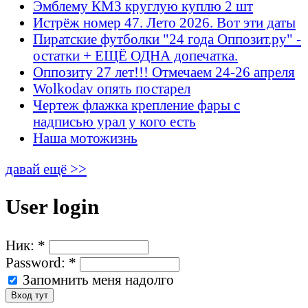
Эмблему КМЗ круглую куплю 2 шт
Истрёж номер 47. Лето 2026. Вот эти даты
Пиратские футболки "24 года Оппозит.ру" -
остатки + ЕЩЁ ОДНА допечатка.
Оппозиту 27 лет!!! Отмечаем 24-26 апреля
Wolkodav опять постарел
Чертеж флажка крепление фары с
надписью урал у кого есть
Наша мотожизнь
давай ещё >>
User login
Ник:
*
Password:
*
Запомнить меня надолго