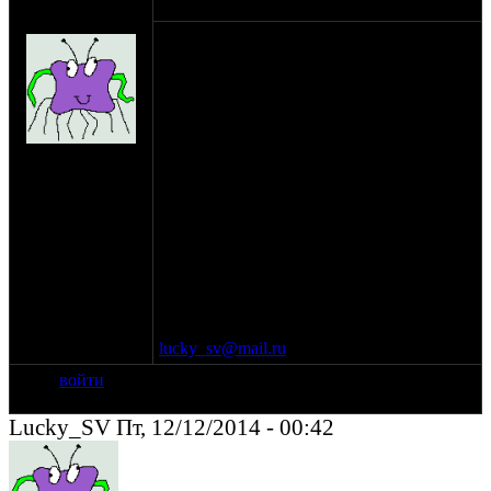
оппозитчик
22-11-14 18:50
Lucky_SV
Компрессор Со-43.
Однофазный мотор на 220 вольт (бытовая
сеть), головка - безмасляная (т.е. фильтр -
маслоотделитель для покраски не
требуется - экономим!).
Нет пускового реле, при использовании
на сайте: фев-06
выключателя с кнопкой ПУСК - работает.
нахождение:
MOSCOW
Вес- килограммов 7-8, малогабаритный, с
манометром.
Цена - 2 тыр.
Могу отправить ТК.
МСК
(916) 603-47-13 Сергей "СТРОГО ДО
23:00!
lucky_sv@mail.ru
(отвечу с фото)
войти
Lucky_SV Пт, 12/12/2014 - 00:42