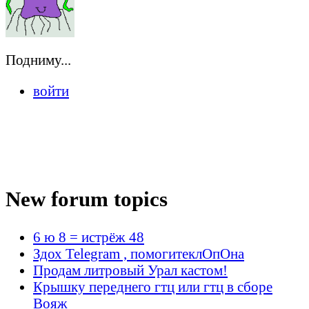
Подниму...
войти
New forum topics
6 ю 8 = истрёж 48
Здох Telegram , помогитеклОпОна
Продам литровый Урал кастом!
Крышку переднего гтц или гтц в сборе
Вояж