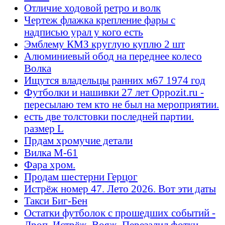
Отличие ходовой ретро и волк
Чертеж флажка крепление фары с
надписью урал у кого есть
Эмблему КМЗ круглую куплю 2 шт
Алюминиевый обод на переднее колесо
Волка
Ищутся владельцы ранних м67 1974 год
Футболки и нашивки 27 лет Oppozit.ru -
пересылаю тем кто не был на мероприятии.
есть две толстовки последней партии.
размер L
Прдам хромучие детали
Вилка М-61
Фара хром.
Продам шестерни Герцог
Истрёж номер 47. Лето 2026. Вот эти даты
Такси Биг-Бен
Остатки футболок с прошедших событий -
Дроп, Истрёж, Вояж. Перезалил фотки.