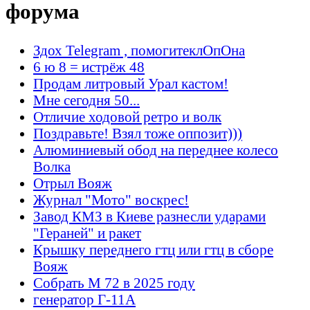
форума
Здох Telegram , помогитеклОпОна
6 ю 8 = истрёж 48
Продам литровый Урал кастом!
Мне сегодня 50...
Отличие ходовой ретро и волк
Поздравьте! Взял тоже оппозит)))
Алюминиевый обод на переднее колесо
Волка
Отрыл Вояж
Журнал "Мото" воскрес!
Завод КМЗ в Киеве разнесли ударами
"Гераней" и ракет
Крышку переднего гтц или гтц в сборе
Вояж
Собрать М 72 в 2025 году
генератор Г-11А