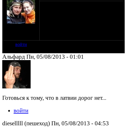
Есть кто по пути? Едем через Таллин в
Ригу и туда дальше. Буду рад кого-нить
увидеть и прокатиться вместе!
на сайте: окт-10
нахождение:
Санкт-Петербург
войти
Альфард Пн, 05/08/2013 - 01:01
Готовься к тому, что в латвии дорог нет...
войти
dieselllll (пешеход) Пн, 05/08/2013 - 04:53