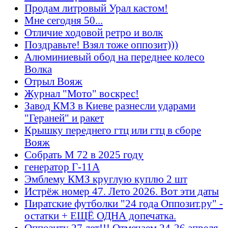
Продам литровый Урал кастом!
Мне сегодня 50...
Отличие ходовой ретро и волк
Поздравьте! Взял тоже оппозит)))
Алюминиевый обод на переднее колесо
Волка
Отрыл Вояж
Журнал "Мото" воскрес!
Завод КМЗ в Киеве разнесли ударами
"Гераней" и ракет
Крышку переднего гтц или гтц в сборе
Вояж
Собрать М 72 в 2025 году
генератор Г-11А
Эмблему КМЗ круглую куплю 2 шт
Истрёж номер 47. Лето 2026. Вот эти даты
Пиратские футболки "24 года Оппозит.ру" -
остатки + ЕЩЁ ОДНА допечатка.
Оппозиту 27 лет!!! Отмечаем 24-26 апреля