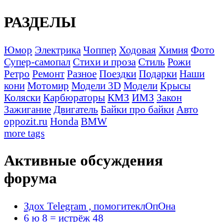
РАЗДЕЛЫ
Юмор
Электрика
Чоппер
Ходовая
Химия
Фото
Супер-самопал
Стихи и проза
Стиль
Рожи
Ретро
Ремонт
Разное
Поездки
Подарки
Наши
кони
Мотомир
Модели 3D
Модели
Крысы
Коляски
Карбюраторы
КМЗ
ИМЗ
Закон
Зажигание
Двигатель
Байки про байки
Авто
oppozit.ru
Honda
BMW
more tags
Активные обсуждения
форума
Здох Telegram , помогитеклОпОна
6 ю 8 = истрёж 48