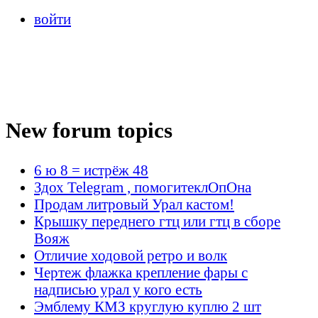
войти
New forum topics
6 ю 8 = истрёж 48
Здох Telegram , помогитеклОпОна
Продам литровый Урал кастом!
Крышку переднего гтц или гтц в сборе
Вояж
Отличие ходовой ретро и волк
Чертеж флажка крепление фары с
надписью урал у кого есть
Эмблему КМЗ круглую куплю 2 шт