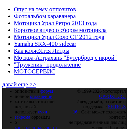
Опус на тему оппозитов
Фотоальбом караванера
Мотоцикл Урал Ретро 2013 года
Короткое видео о сборке мотоцикла
Мотоцикл Урал Соло СТ 2012 года
Yamaha SRX-400 sidecar
Как колясЯтся Литры
Москва-Астрахань "Бутерброд с икрой"
"Труженик" продолжение
МОТОСЕРВИС
давай ещё >>
оппозитный
форум
© 1999-2026 мотопортал
полное
оглавление
OPPOZIT.RU
хотите вы этого или
Идея, дизайн, развитие и
нет, но сайт
поддержка :
SHTRLZ
использует
куки
16+
Сайт может содержать
закрома
oppozit.ru
контент,
о
не предназначенный для лиц
конфиденциальности
младше 16-ти лет