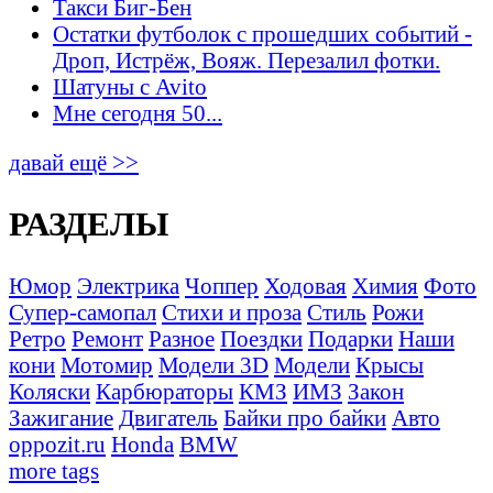
Такси Биг-Бен
Остатки футболок с прошедших событий -
Дроп, Истрёж, Вояж. Перезалил фотки.
Шатуны с Avito
Мне сегодня 50...
давай ещё >>
РАЗДЕЛЫ
Юмор
Электрика
Чоппер
Ходовая
Химия
Фото
Супер-самопал
Стихи и проза
Стиль
Рожи
Ретро
Ремонт
Разное
Поездки
Подарки
Наши
кони
Мотомир
Модели 3D
Модели
Крысы
Коляски
Карбюраторы
КМЗ
ИМЗ
Закон
Зажигание
Двигатель
Байки про байки
Авто
oppozit.ru
Honda
BMW
more tags