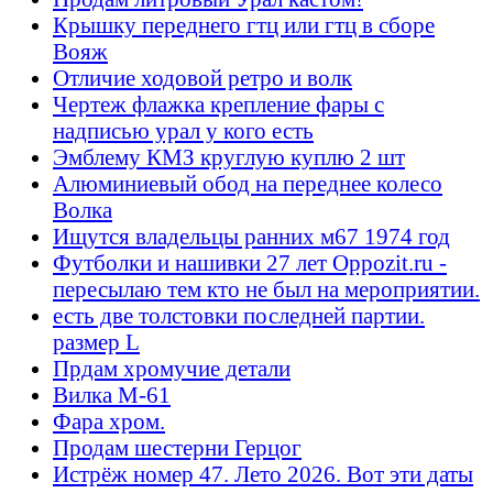
Крышку переднего гтц или гтц в сборе
Вояж
Отличие ходовой ретро и волк
Чертеж флажка крепление фары с
надписью урал у кого есть
Эмблему КМЗ круглую куплю 2 шт
Алюминиевый обод на переднее колесо
Волка
Ищутся владельцы ранних м67 1974 год
Футболки и нашивки 27 лет Oppozit.ru -
пересылаю тем кто не был на мероприятии.
есть две толстовки последней партии.
размер L
Прдам хромучие детали
Вилка М-61
Фара хром.
Продам шестерни Герцог
Истрёж номер 47. Лето 2026. Вот эти даты