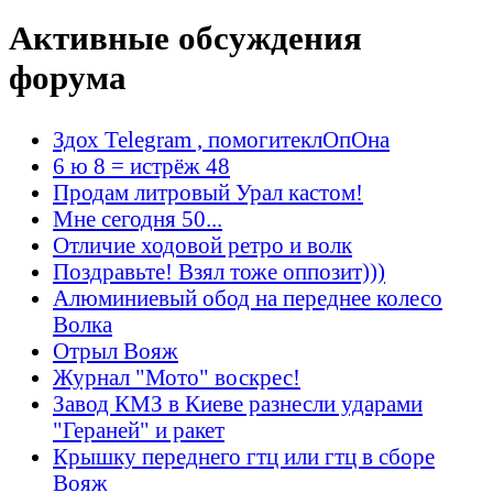
Активные обсуждения
форума
Здох Telegram , помогитеклОпОна
6 ю 8 = истрёж 48
Продам литровый Урал кастом!
Мне сегодня 50...
Отличие ходовой ретро и волк
Поздравьте! Взял тоже оппозит)))
Алюминиевый обод на переднее колесо
Волка
Отрыл Вояж
Журнал "Мото" воскрес!
Завод КМЗ в Киеве разнесли ударами
"Гераней" и ракет
Крышку переднего гтц или гтц в сборе
Вояж