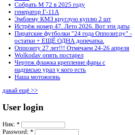
Собрать М 72 в 2025 году
генератор Г-11А
Эмблему КМЗ круглую куплю 2 шт
Истрёж номер 47. Лето 2026. Вот эти даты
Пиратские футболки "24 года Оппозит.ру" -
остатки + ЕЩЁ ОДНА допечатка.
Оппозиту 27 лет!!! Отмечаем 24-26 апреля
Wolkodav опять постарел
Чертеж флажка крепление фары с
надписью урал у кого есть
Наша мотожизнь
давай ещё >>
User login
Ник:
*
Password:
*