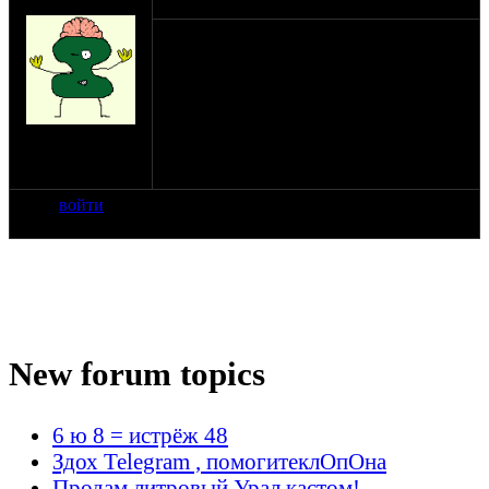
Vitalling
бьет подшипник рулевой на голде 1200
нужна помощь в поиске подшипников
рулевой и койкаким инстрцментом чтоб
поменять, оппозитчики ростова
откликнитесь )
на сайте: фев-11
нахождение:
Балашиха
войти
New forum topics
6 ю 8 = истрёж 48
Здох Telegram , помогитеклОпОна
Продам литровый Урал кастом!