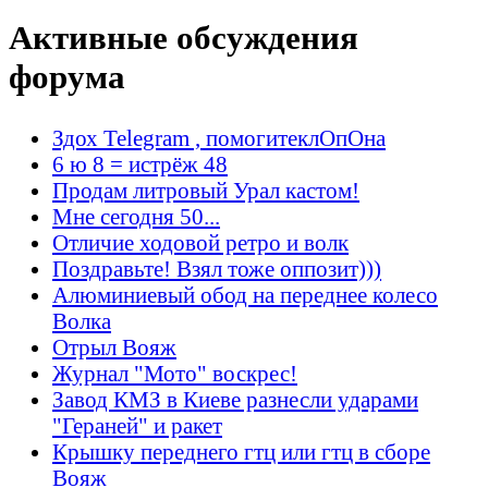
Активные обсуждения
форума
Здох Telegram , помогитеклОпОна
6 ю 8 = истрёж 48
Продам литровый Урал кастом!
Мне сегодня 50...
Отличие ходовой ретро и волк
Поздравьте! Взял тоже оппозит)))
Алюминиевый обод на переднее колесо
Волка
Отрыл Вояж
Журнал "Мото" воскрес!
Завод КМЗ в Киеве разнесли ударами
"Гераней" и ракет
Крышку переднего гтц или гтц в сборе
Вояж