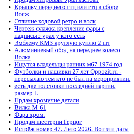
Крышку переднего гтц или гтц в сборе
Вояж
Отличие ходовой ретро и волк
Чертеж флажка крепление фары с
надписью урал у кого есть
Эмблему КМЗ круглую куплю 2 шт
Алюминиевый обод на переднее колесо
Волка
Ищутся владельцы ранних м67 1974 год
Футболки и нашивки 27 лет Oppozit.ru -
пересылаю тем кто не был на мероприятии.
есть две толстовки последней партии.
размер L
Прдам хромучие детали
Вилка М-61
Фара хром.
Продам шестерни Герцог
Истрёж номер 47. Лето 2026. Вот эти даты