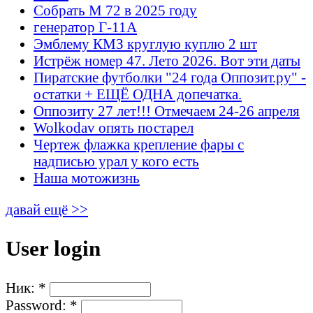
Собрать М 72 в 2025 году
генератор Г-11А
Эмблему КМЗ круглую куплю 2 шт
Истрёж номер 47. Лето 2026. Вот эти даты
Пиратские футболки "24 года Оппозит.ру" -
остатки + ЕЩЁ ОДНА допечатка.
Оппозиту 27 лет!!! Отмечаем 24-26 апреля
Wolkodav опять постарел
Чертеж флажка крепление фары с
надписью урал у кого есть
Наша мотожизнь
давай ещё >>
User login
Ник:
*
Password:
*