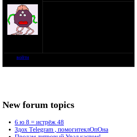
sevprostor
Собираюсь ехать из Питера в
Смоленскую область (с.Пржевальское),
вот думаю - а не живет ли по пути кто-то
из уважаемых оппозитчиков? А то вдруг
что. Туда поеду - Луга-Порхов-Великие
Луки, и т.д. Обратно - по погоде
на сайте: окт-11
посмотрю. Возможно, Андреаполь-
нахождение:
Демянск-В.Новгород. Вот, как-то так.
Ленобласть
войти
New forum topics
6 ю 8 = истрёж 48
Здох Telegram , помогитеклОпОна
Продам литровый Урал кастом!