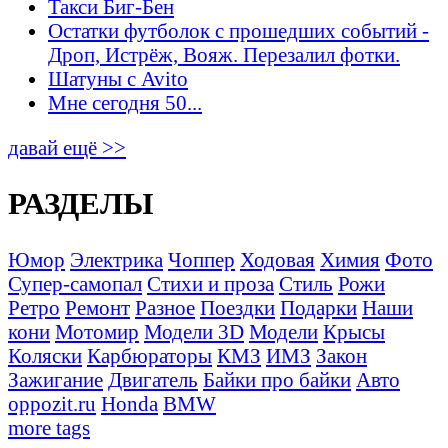
Такси Биг-Бен
Остатки футболок с прошедших событий -
Дроп, Истрёж, Вояж. Перезалил фотки.
Шатуны с Avito
Мне сегодня 50...
давай ещё >>
РАЗДЕЛЫ
Юмор
Электрика
Чоппер
Ходовая
Химия
Фото
Супер-самопал
Стихи и проза
Стиль
Рожи
Ретро
Ремонт
Разное
Поездки
Подарки
Наши
кони
Мотомир
Модели 3D
Модели
Крысы
Коляски
Карбюраторы
КМЗ
ИМЗ
Закон
Зажигание
Двигатель
Байки про байки
Авто
oppozit.ru
Honda
BMW
more tags