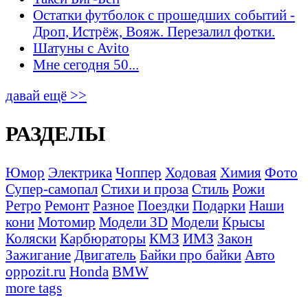
Остатки футболок с прошедших событий -
Дроп, Истрёж, Вояж. Перезалил фотки.
Шатуны с Avito
Мне сегодня 50...
давай ещё >>
РАЗДЕЛЫ
Юмор
Электрика
Чоппер
Ходовая
Химия
Фото
Супер-самопал
Стихи и проза
Стиль
Рожи
Ретро
Ремонт
Разное
Поездки
Подарки
Наши
кони
Мотомир
Модели 3D
Модели
Крысы
Коляски
Карбюраторы
КМЗ
ИМЗ
Закон
Зажигание
Двигатель
Байки про байки
Авто
oppozit.ru
Honda
BMW
more tags