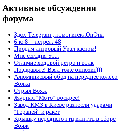
Активные обсуждения
форума
Здох Telegram , помогитеклОпОна
6 ю 8 = истрёж 48
Продам литровый Урал кастом!
Мне сегодня 50...
Отличие ходовой ретро и волк
Поздравьте! Взял тоже оппозит)))
Алюминиевый обод на переднее колесо
Волка
Отрыл Вояж
Журнал "Мото" воскрес!
Завод КМЗ в Киеве разнесли ударами
"Гераней" и ракет
Крышку переднего гтц или гтц в сборе
Вояж