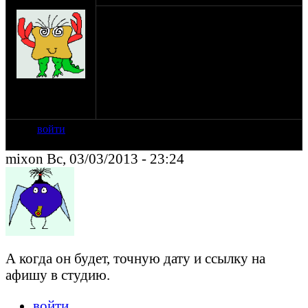
Зелёный
айда на фест!
Тупо на выхи!Я подсчитал, если ехать
через Латвию и Литву,получается что от
Пскова около 593 км!
Если найду компанию-еду на колясыче-
на сайте: май-12
МТ11-скорость 75.
нахождение:
Санкт-Петербург
войти
mixon Вс, 03/03/2013 - 23:24
А когда он будет, точную дату и ссылку на
афишу в студию.
войти