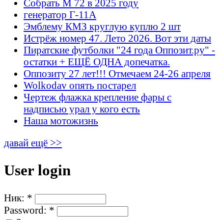
Собрать М 72 в 2025 году
генератор Г-11А
Эмблему КМЗ круглую куплю 2 шт
Истрёж номер 47. Лето 2026. Вот эти даты
Пиратские футболки "24 года Оппозит.ру" -
остатки + ЕЩЁ ОДНА допечатка.
Оппозиту 27 лет!!! Отмечаем 24-26 апреля
Wolkodav опять постарел
Чертеж флажка крепление фары с
надписью урал у кого есть
Наша мотожизнь
давай ещё >>
User login
Ник:
*
Password:
*