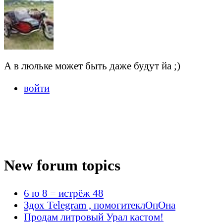
А в люльке может быть даже будут йа ;)
войти
New forum topics
6 ю 8 = истрёж 48
Здох Telegram , помогитеклОпОна
Продам литровый Урал кастом!