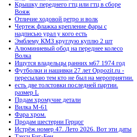
Крышку переднего гтц или гтц в сборе
Вояж
Отличие ходовой ретро и волк
Чертеж флажка крепление фары с
надписью урал у кого есть
Эмблему КМЗ круглую куплю 2 шт
Алюминиевый обод на переднее колесо
Волка
Ищутся владельцы ранних м67 1974 год
Футболки и нашивки 27 лет Oppozit.ru -
пересылаю тем кто не был на мероприятии.
есть две толстовки последней партии.
размер L
Прдам хромучие детали
Вилка М-61
Фара хром.
Продам шестерни Герцог
Истрёж номер 47. Лето 2026. Вот эти даты
Такси Биг-Бен