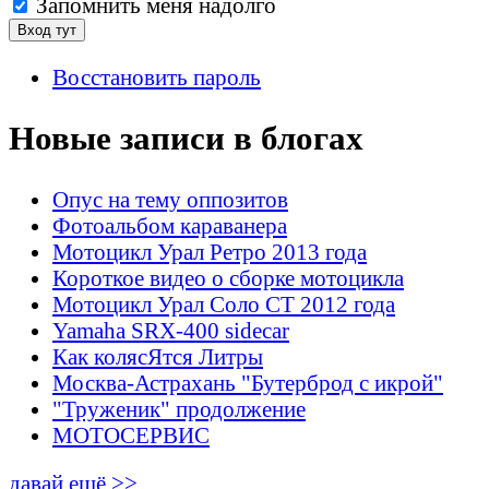
Запомнить меня надолго
Восстановить пароль
Новые записи в блогах
Опус на тему оппозитов
Фотоальбом караванера
Мотоцикл Урал Ретро 2013 года
Короткое видео о сборке мотоцикла
Мотоцикл Урал Соло СТ 2012 года
Yamaha SRX-400 sidecar
Как колясЯтся Литры
Москва-Астрахань "Бутерброд с икрой"
"Труженик" продолжение
МОТОСЕРВИС
давай ещё >>