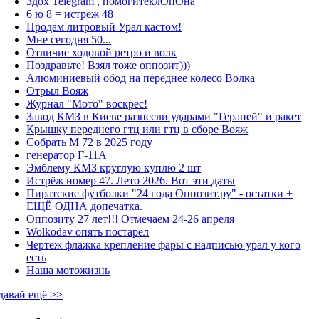
Здох Telegram , помогитеклОпОна
6 ю 8 = истрёж 48
Продам литровый Урал кастом!
Мне сегодня 50...
Отличие ходовой ретро и волк
Поздравьте! Взял тоже оппозит)))
Алюминиевый обод на переднее колесо Волка
Отрыл Вояж
Журнал "Мото" воскрес!
Завод КМЗ в Киеве разнесли ударами "Гераней" и ракет
Крышку переднего гтц или гтц в сборе Вояж
Собрать М 72 в 2025 году
генератор Г-11А
Эмблему КМЗ круглую куплю 2 шт
Истрёж номер 47. Лето 2026. Вот эти даты
Пиратские футболки "24 года Оппозит.ру" - остатки +
ЕЩЁ ОДНА допечатка.
Оппозиту 27 лет!!! Отмечаем 24-26 апреля
Wolkodav опять постарел
Чертеж флажка крепление фары с надписью урал у кого
есть
Наша мотожизнь
давай ещё >>