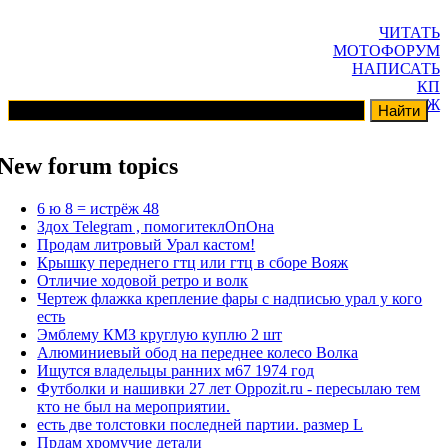
ЧИТАТЬ
МОТОФОРУМ
НАПИСАТЬ
КП
ГАРАЖ
New forum topics
6 ю 8 = истрёж 48
Здох Telegram , помогитеклОпОна
Продам литровый Урал кастом!
Крышку переднего гтц или гтц в сборе Вояж
Отличие ходовой ретро и волк
Чертеж флажка крепление фары с надписью урал у кого
есть
Эмблему КМЗ круглую куплю 2 шт
Алюминиевый обод на переднее колесо Волка
Ищутся владельцы ранних м67 1974 год
Футболки и нашивки 27 лет Oppozit.ru - пересылаю тем
кто не был на мероприятии.
есть две толстовки последней партии. размер L
Прдам хромучие детали