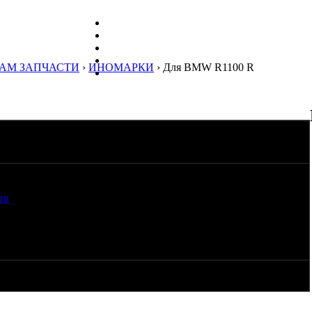
АМ ЗАПЧАСТИ
›
ИНОМАРКИ
› Для BMW R1100 R
сборе с маятником, карданом, суппортом и тормозным диском,
вропе, ни каких люфтов, подтёков масла нет, денег хочется
ru