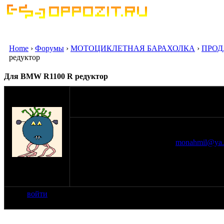
Home
›
Форумы
›
МОТОЦИКЛЕТНАЯ БАРАХОЛКА
›
ПРОД
редуктор
Для BMW R1100 R редуктор
оппозитчик
08-01-13 7:33
tourer
Продам для БМВ R1100R задний редуктор в 
датчик АБС на месте, пробег 28000 км по Е
27000 руб. 89258345060 Олег
monahmil@ya.
на сайте: мар-11
нахождение:
Москва
войти