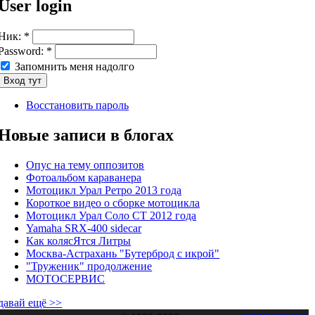
User login
Ник:
*
Password:
*
Запомнить меня надолго
Восстановить пароль
Новые записи в блогах
Опус на тему оппозитов
Фотоальбом караванера
Мотоцикл Урал Ретро 2013 года
Короткое видео о сборке мотоцикла
Мотоцикл Урал Соло СТ 2012 года
Yamaha SRX-400 sidecar
Как колясЯтся Литры
Москва-Астрахань "Бутерброд с икрой"
"Труженик" продолжение
МОТОСЕРВИС
давай ещё >>