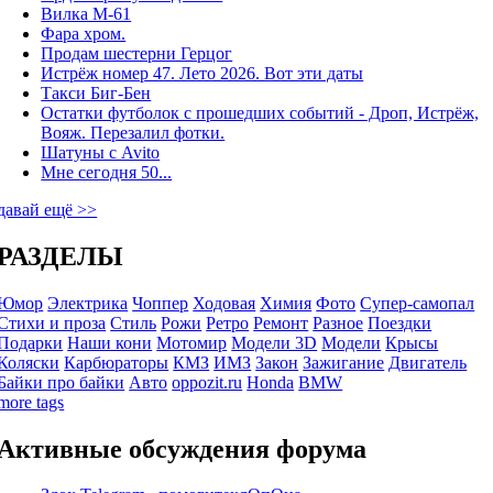
Вилка М-61
Фара хром.
Продам шестерни Герцог
Истрёж номер 47. Лето 2026. Вот эти даты
Такси Биг-Бен
Остатки футболок с прошедших событий - Дроп, Истрёж,
Вояж. Перезалил фотки.
Шатуны с Avito
Мне сегодня 50...
давай ещё >>
РАЗДЕЛЫ
Юмор
Электрика
Чоппер
Ходовая
Химия
Фото
Супер-самопал
Стихи и проза
Стиль
Рожи
Ретро
Ремонт
Разное
Поездки
Подарки
Наши кони
Мотомир
Модели 3D
Модели
Крысы
Коляски
Карбюраторы
КМЗ
ИМЗ
Закон
Зажигание
Двигатель
Байки про байки
Авто
oppozit.ru
Honda
BMW
more tags
Активные обсуждения форума