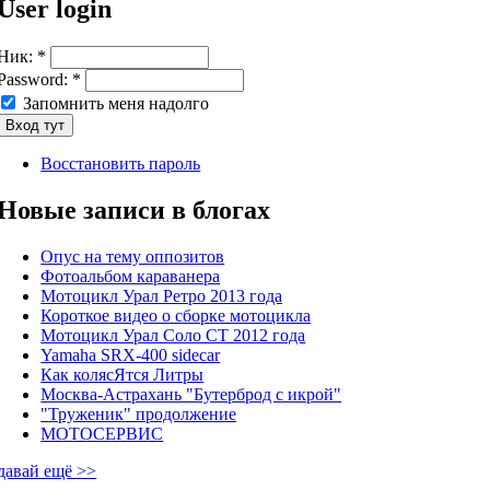
User login
Ник:
*
Password:
*
Запомнить меня надолго
Восстановить пароль
Новые записи в блогах
Опус на тему оппозитов
Фотоальбом караванера
Мотоцикл Урал Ретро 2013 года
Короткое видео о сборке мотоцикла
Мотоцикл Урал Соло СТ 2012 года
Yamaha SRX-400 sidecar
Как колясЯтся Литры
Москва-Астрахань "Бутерброд с икрой"
"Труженик" продолжение
МОТОСЕРВИС
давай ещё >>