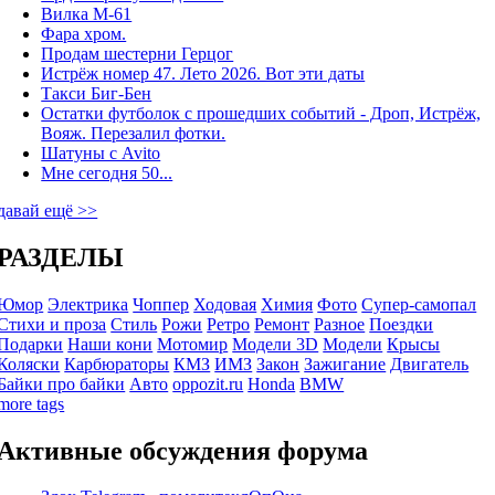
Вилка М-61
Фара хром.
Продам шестерни Герцог
Истрёж номер 47. Лето 2026. Вот эти даты
Такси Биг-Бен
Остатки футболок с прошедших событий - Дроп, Истрёж,
Вояж. Перезалил фотки.
Шатуны с Avito
Мне сегодня 50...
давай ещё >>
РАЗДЕЛЫ
Юмор
Электрика
Чоппер
Ходовая
Химия
Фото
Супер-самопал
Стихи и проза
Стиль
Рожи
Ретро
Ремонт
Разное
Поездки
Подарки
Наши кони
Мотомир
Модели 3D
Модели
Крысы
Коляски
Карбюраторы
КМЗ
ИМЗ
Закон
Зажигание
Двигатель
Байки про байки
Авто
oppozit.ru
Honda
BMW
more tags
Активные обсуждения форума