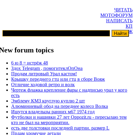
ЧИТАТЬ
МОТОФОРУМ
НАПИСАТЬ
КП
ГАРАЖ
New forum topics
6 ю 8 = истрёж 48
Здох Telegram , помогитеклОпОна
Продам литровый Урал кастом!
Крышку переднего гтц или гтц в сборе Вояж
Отличие ходовой ретро и волк
Чертеж флажка крепление фары с надписью урал у кого
есть
Эмблему КМЗ круглую куплю 2 шт
Алюминиевый обод на переднее колесо Волка
Ищутся владельцы ранних м67 1974 год
Футболки и нашивки 27 лет Oppozit.ru - пересылаю тем
кто не был на мероприятии.
есть две толстовки последней партии. размер L
Прдам хромучие детали