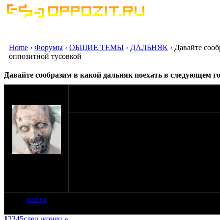
Home
›
Форумы
›
ОБЩИЕ ТЕМЫ
›
ДАЛЬНЯК
› Давайте сооб
оппозитной тусовкой
Давайте сообразим в какой дальняк поехать в следующем г
оппозитчик
26-10-12 9:04
AntoniGutslasher
Собственно, моя затея с Крымом адски про
Казантип (я уступил), да и Урал мне не соб
обсуждение, кто куда когда может, какой от
Всем известно, что чем раньше ты забьёшь се
на сайте: авг-07
нахождение:
Измайлово,
Семёновская!
войти
1
2
3
4
5
след ›
конец »