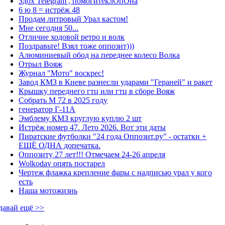
Здох Telegram , помогитеклОпОна
6 ю 8 = истрёж 48
Продам литровый Урал кастом!
Мне сегодня 50...
Отличие ходовой ретро и волк
Поздравьте! Взял тоже оппозит)))
Алюминиевый обод на переднее колесо Волка
Отрыл Вояж
Журнал "Мото" воскрес!
Завод КМЗ в Киеве разнесли ударами "Гераней" и ракет
Крышку переднего гтц или гтц в сборе Вояж
Собрать М 72 в 2025 году
генератор Г-11А
Эмблему КМЗ круглую куплю 2 шт
Истрёж номер 47. Лето 2026. Вот эти даты
Пиратские футболки "24 года Оппозит.ру" - остатки +
ЕЩЁ ОДНА допечатка.
Оппозиту 27 лет!!! Отмечаем 24-26 апреля
Wolkodav опять постарел
Чертеж флажка крепление фары с надписью урал у кого
есть
Наша мотожизнь
давай ещё >>