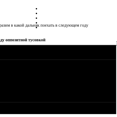
разим в какой дальняк поехать в следующем году
оду оппозитной тусовкой
валилась прошедшим летом, потому что коллэга уезжал на
рали. Теперь, когда его практически собрали, можно устроить
пуск планируется брать и т.д.
бе отпуск на лето на работе, эта дата никуда не сдвинется. :)