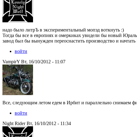
надо было литрЪ в экспериментальный мопэд воткнуть :)
Тогда бы все в европиях и омеркиках увидели бы новый ЮральЪ
завод был бы вынужден переоснастить производство и начтат
войти
VampirY Вт, 16/10/2012 - 11:07
Все, следующим летом едем в Ирбит и параллельно снимаем ф
войти
Night Rider Вт, 16/10/2012 - 11:34