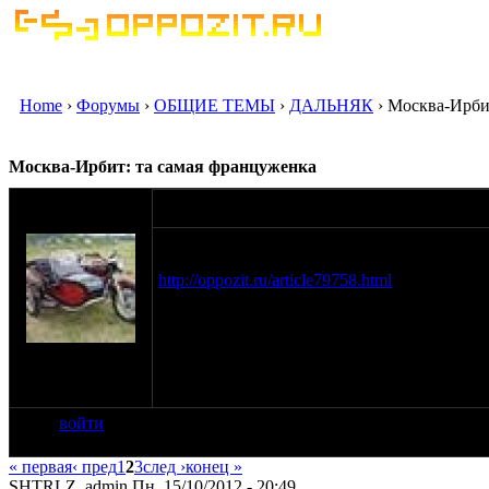
Home
›
Форумы
›
ОБЩИЕ ТЕМЫ
›
ДАЛЬНЯК
› Москва-Ирби
Москва-Ирбит: та самая француженка
оппозитчик
11-10-12 16:39
Bordo
Специально для тех, кто не ходит на главну
http://oppozit.ru/article79758.html
Она сейчас за Ижевском и в полной степен
читает. Пока Лори в дороге, большая прось
на сайте: ноя-04
мне шестеренкой или при личной встрече).
нахождение:
Внуково МО
войти
« первая
‹ пред
1
2
3
след ›
конец »
SHTRLZ_admin Пн, 15/10/2012 - 20:49