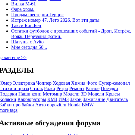
Вилка М-61
Фара хром.
Продам шестерни Герцог
Истрёж номер 47. Лето 2026. Вот эти даты
Такси Биг-Бен
Остатки футболок с прошедших событий - Дроп, Истрёж,
Вояж. Перезалил фотки.
Шатуны с Avito
Мне сегодня 50...
давай ещё >>
РАЗДЕЛЫ
Юмор
Электрика
Чоппер
Ходовая
Химия
Фото
Супер-самопал
Стихи и проза
Стиль
Рожи
Ретро
Ремонт
Разное
Поездки
Подарки
Наши кони
Мотомир
Модели 3D
Модели
Крысы
Коляски
Карбюраторы
КМЗ
ИМЗ
Закон
Зажигание
Двигатель
Байки про байки
Авто
oppozit.ru
Honda
BMW
more tags
Активные обсуждения форума