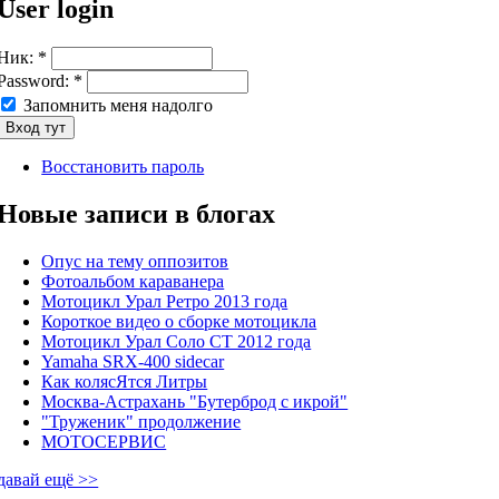
User login
Ник:
*
Password:
*
Запомнить меня надолго
Восстановить пароль
Новые записи в блогах
Опус на тему оппозитов
Фотоальбом караванера
Мотоцикл Урал Ретро 2013 года
Короткое видео о сборке мотоцикла
Мотоцикл Урал Соло СТ 2012 года
Yamaha SRX-400 sidecar
Как колясЯтся Литры
Москва-Астрахань "Бутерброд с икрой"
"Труженик" продолжение
МОТОСЕРВИС
давай ещё >>