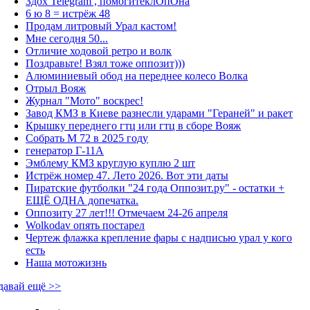
Здох Telegram , помогитеклОпОна
6 ю 8 = истрёж 48
Продам литровый Урал кастом!
Мне сегодня 50...
Отличие ходовой ретро и волк
Поздравьте! Взял тоже оппозит)))
Алюминиевый обод на переднее колесо Волка
Отрыл Вояж
Журнал "Мото" воскрес!
Завод КМЗ в Киеве разнесли ударами "Гераней" и ракет
Крышку переднего гтц или гтц в сборе Вояж
Собрать М 72 в 2025 году
генератор Г-11А
Эмблему КМЗ круглую куплю 2 шт
Истрёж номер 47. Лето 2026. Вот эти даты
Пиратские футболки "24 года Оппозит.ру" - остатки +
ЕЩЁ ОДНА допечатка.
Оппозиту 27 лет!!! Отмечаем 24-26 апреля
Wolkodav опять постарел
Чертеж флажка крепление фары с надписью урал у кого
есть
Наша мотожизнь
давай ещё >>