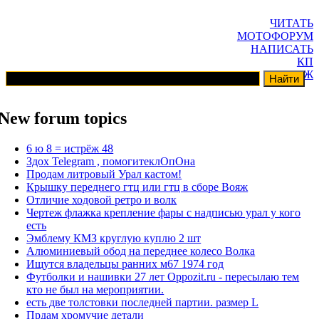
ЧИТАТЬ
МОТОФОРУМ
НАПИСАТЬ
КП
ГАРАЖ
New forum topics
6 ю 8 = истрёж 48
Здох Telegram , помогитеклОпОна
Продам литровый Урал кастом!
Крышку переднего гтц или гтц в сборе Вояж
Отличие ходовой ретро и волк
Чертеж флажка крепление фары с надписью урал у кого
есть
Эмблему КМЗ круглую куплю 2 шт
Алюминиевый обод на переднее колесо Волка
Ищутся владельцы ранних м67 1974 год
Футболки и нашивки 27 лет Oppozit.ru - пересылаю тем
кто не был на мероприятии.
есть две толстовки последней партии. размер L
Прдам хромучие детали