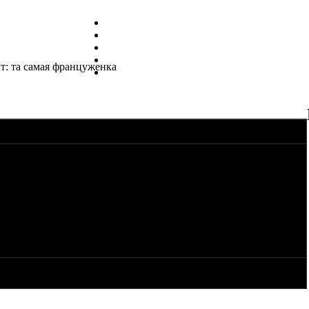
т: та самая француженка
ю:
и наслаждается нашей реальностью. Комментарии к статье она
ба - НЕ писать там гадостей (если невтерпеж - можно высказать
 А вот слова поддержки могут пригодиться.