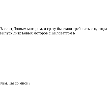
 с литрЪовым мотором, и сразу бы стали требовать его, тогда
ь выпуск литрЪовых моторов с КиловаттомЪ
ильм. Ты со мной?