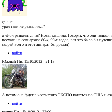
гриша
:
урал таки не развалился?
а чё он развалится то? Новая машина. Говорят, что они только 
поехала на совнархозе 80-х, 90-х годов, вот это было бы путеше
скорей всего и этот аппарат бы доехал)
войти
Южный Пн, 15/10/2012 - 21:13
А потом она будет в честь этого ЭКСПО кататься по США и ази
войти
гриша Пн, 15/10/2012 - 22:09