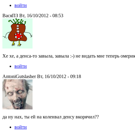
войти
ВасяПЗ Вт, 16/10/2012 - 08:53
Хе хе, а денса-то завыла, завыла :-) не видать мне теперь омери
войти
AntoniGutslasher Вт, 16/10/2012 - 09:18
да ну нах, ты ей на коленвал денсу вкорячил??
войти