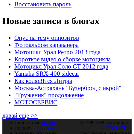
Восстановить пароль
Новые записи в блогах
Опус на тему оппозитов
Фотоальбом караванера
Мотоцикл Урал Ретро 2013 года
Короткое видео о сборке мотоцикла
Мотоцикл Урал Соло СТ 2012 года
Yamaha SRX-400 sidecar
Как колясЯтся Литры
Москва-Астрахань "Бутерброд с икрой"
"Труженик" продолжение
МОТОСЕРВИС
давай ещё >>
оппозитный
форум
© 1999-2026 мотопортал
полное
оглавление
OPPOZIT.RU
хотите вы этого или
Идея, дизайн, развитие и