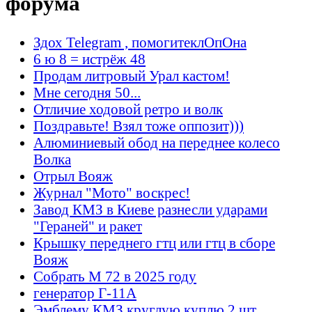
форума
Здох Telegram , помогитеклОпОна
6 ю 8 = истрёж 48
Продам литровый Урал кастом!
Мне сегодня 50...
Отличие ходовой ретро и волк
Поздравьте! Взял тоже оппозит)))
Алюминиевый обод на переднее колесо
Волка
Отрыл Вояж
Журнал "Мото" воскрес!
Завод КМЗ в Киеве разнесли ударами
"Гераней" и ракет
Крышку переднего гтц или гтц в сборе
Вояж
Собрать М 72 в 2025 году
генератор Г-11А
Эмблему КМЗ круглую куплю 2 шт