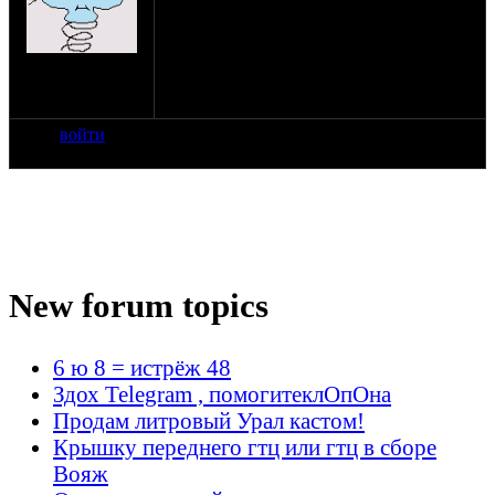
ориентировочно после 9 числа. На
неделю.
Первый дальняк.
на сайте: апр-11
Урал, возможно саваж 650.
нахождение:
Зелёный
войти
New forum topics
6 ю 8 = истрёж 48
Здох Telegram , помогитеклОпОна
Продам литровый Урал кастом!
Крышку переднего гтц или гтц в сборе
Вояж