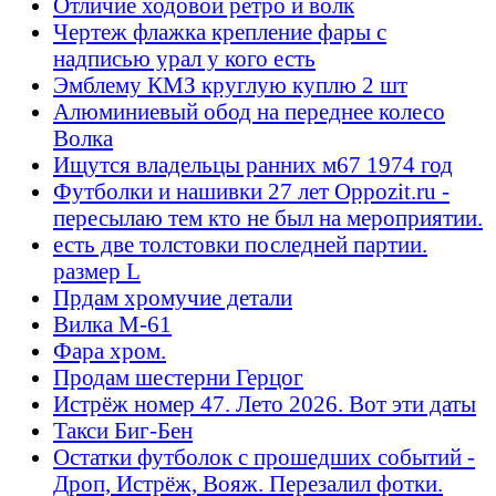
Отличие ходовой ретро и волк
Чертеж флажка крепление фары с
надписью урал у кого есть
Эмблему КМЗ круглую куплю 2 шт
Алюминиевый обод на переднее колесо
Волка
Ищутся владельцы ранних м67 1974 год
Футболки и нашивки 27 лет Oppozit.ru -
пересылаю тем кто не был на мероприятии.
есть две толстовки последней партии.
размер L
Прдам хромучие детали
Вилка М-61
Фара хром.
Продам шестерни Герцог
Истрёж номер 47. Лето 2026. Вот эти даты
Такси Биг-Бен
Остатки футболок с прошедших событий -
Дроп, Истрёж, Вояж. Перезалил фотки.