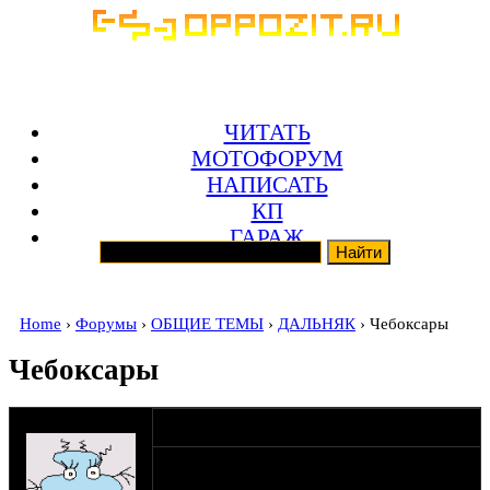
ЧИТАТЬ
МОТОФОРУМ
НАПИСАТЬ
КП
ГАРАЖ
Home
›
Форумы
›
ОБЩИЕ ТЕМЫ
›
ДАЛЬНЯК
› Чебоксары
Чебоксары
оппозитчик Lisiy
13-08-12 14:43
Есть предложение прокатиться из
Москвы в Чебоксары в сентябре,