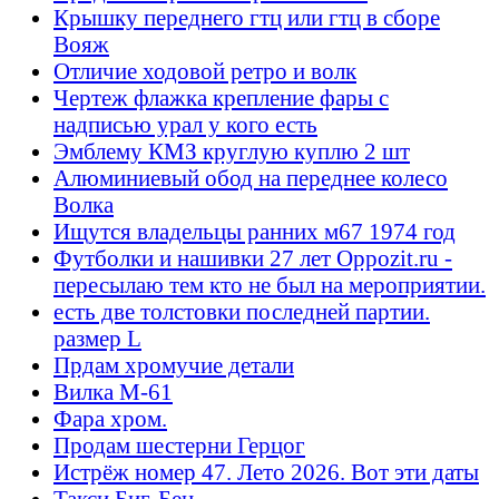
Крышку переднего гтц или гтц в сборе
Вояж
Отличие ходовой ретро и волк
Чертеж флажка крепление фары с
надписью урал у кого есть
Эмблему КМЗ круглую куплю 2 шт
Алюминиевый обод на переднее колесо
Волка
Ищутся владельцы ранних м67 1974 год
Футболки и нашивки 27 лет Oppozit.ru -
пересылаю тем кто не был на мероприятии.
есть две толстовки последней партии.
размер L
Прдам хромучие детали
Вилка М-61
Фара хром.
Продам шестерни Герцог
Истрёж номер 47. Лето 2026. Вот эти даты
Такси Биг-Бен