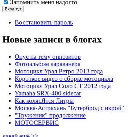
Запомнить меня надолго
Восстановить пароль
Новые записи в блогах
Опус на тему оппозитов
Фотоальбом караванера
Мотоцикл Урал Ретро 2013 года
Короткое видео о сборке мотоцикла
Мотоцикл Урал Соло СТ 2012 года
Yamaha SRX-400 sidecar
Как колясЯтся Литры
Москва-Астрахань "Бутерброд с икрой"
"Труженик" продолжение
МОТОСЕРВИС
давай ещё >>