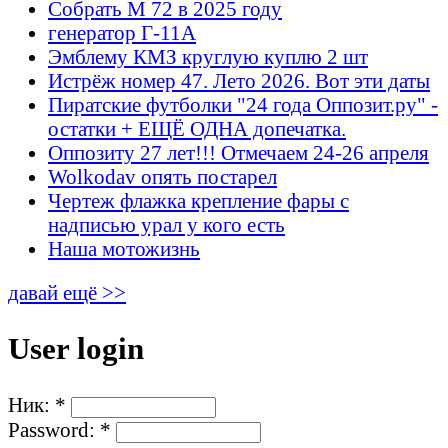
Собрать М 72 в 2025 году
генератор Г-11А
Эмблему КМЗ круглую куплю 2 шт
Истрёж номер 47. Лето 2026. Вот эти даты
Пиратские футболки "24 года Оппозит.ру" -
остатки + ЕЩЁ ОДНА допечатка.
Оппозиту 27 лет!!! Отмечаем 24-26 апреля
Wolkodav опять постарел
Чертеж флажка крепление фары с
надписью урал у кого есть
Наша мотожизнь
давай ещё >>
User login
Ник:
*
Password:
*