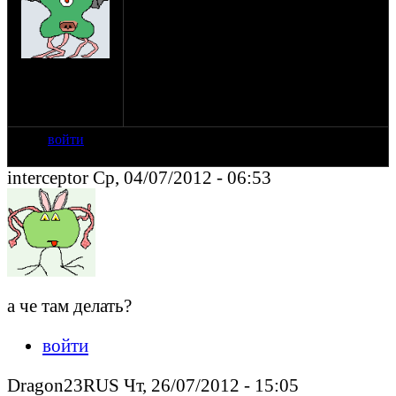
кто едет? в этом году с 10 по 13 августа. я
планирую ехать или на моце или на
машине, пока не знаю.
на сайте: янв-11
нахождение:
Москва, чаще
Климовск М.О.
войти
interceptor Ср, 04/07/2012 - 06:53
а че там делать?
войти
Dragon23RUS Чт, 26/07/2012 - 15:05