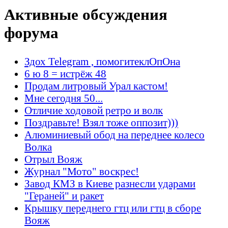
Активные обсуждения
форума
Здох Telegram , помогитеклОпОна
6 ю 8 = истрёж 48
Продам литровый Урал кастом!
Мне сегодня 50...
Отличие ходовой ретро и волк
Поздравьте! Взял тоже оппозит)))
Алюминиевый обод на переднее колесо
Волка
Отрыл Вояж
Журнал "Мото" воскрес!
Завод КМЗ в Киеве разнесли ударами
"Гераней" и ракет
Крышку переднего гтц или гтц в сборе
Вояж