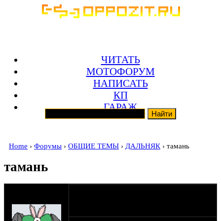
ЧИТАТЬ
МОТОФОРУМ
НАПИСАТЬ
КП
ГАРАЖ
Home
›
Форумы
›
ОБЩИЕ ТЕМЫ
›
ДАЛЬНЯК
› тамань
тамань
оппозитчик
apossum
03-07-12 22:39