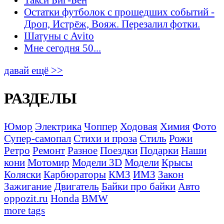
Остатки футболок с прошедших событий -
Дроп, Истрёж, Вояж. Перезалил фотки.
Шатуны с Avito
Мне сегодня 50...
давай ещё >>
РАЗДЕЛЫ
Юмор
Электрика
Чоппер
Ходовая
Химия
Фото
Супер-самопал
Стихи и проза
Стиль
Рожи
Ретро
Ремонт
Разное
Поездки
Подарки
Наши
кони
Мотомир
Модели 3D
Модели
Крысы
Коляски
Карбюраторы
КМЗ
ИМЗ
Закон
Зажигание
Двигатель
Байки про байки
Авто
oppozit.ru
Honda
BMW
more tags