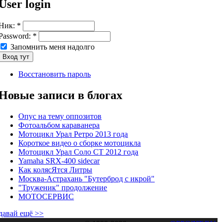
User login
Ник:
*
Password:
*
Запомнить меня надолго
Восстановить пароль
Новые записи в блогах
Опус на тему оппозитов
Фотоальбом караванера
Мотоцикл Урал Ретро 2013 года
Короткое видео о сборке мотоцикла
Мотоцикл Урал Соло СТ 2012 года
Yamaha SRX-400 sidecar
Как колясЯтся Литры
Москва-Астрахань "Бутерброд с икрой"
"Труженик" продолжение
МОТОСЕРВИС
давай ещё >>