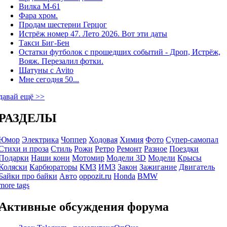
Вилка М-61
Фара хром.
Продам шестерни Герцог
Истрёж номер 47. Лето 2026. Вот эти даты
Такси Биг-Бен
Остатки футболок с прошедших событий - Дроп, Истрёж,
Вояж. Перезалил фотки.
Шатуны с Avito
Мне сегодня 50...
давай ещё >>
РАЗДЕЛЫ
Юмор
Электрика
Чоппер
Ходовая
Химия
Фото
Супер-самопал
Стихи и проза
Стиль
Рожи
Ретро
Ремонт
Разное
Поездки
Подарки
Наши кони
Мотомир
Модели 3D
Модели
Крысы
Коляски
Карбюраторы
КМЗ
ИМЗ
Закон
Зажигание
Двигатель
Байки про байки
Авто
oppozit.ru
Honda
BMW
more tags
Активные обсуждения форума