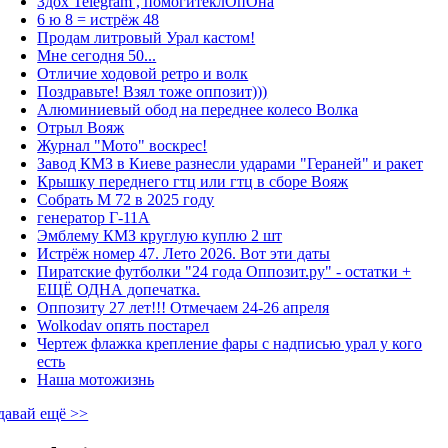
Здох Telegram , помогитеклОпОна
6 ю 8 = истрёж 48
Продам литровый Урал кастом!
Мне сегодня 50...
Отличие ходовой ретро и волк
Поздравьте! Взял тоже оппозит)))
Алюминиевый обод на переднее колесо Волка
Отрыл Вояж
Журнал "Мото" воскрес!
Завод КМЗ в Киеве разнесли ударами "Гераней" и ракет
Крышку переднего гтц или гтц в сборе Вояж
Собрать М 72 в 2025 году
генератор Г-11А
Эмблему КМЗ круглую куплю 2 шт
Истрёж номер 47. Лето 2026. Вот эти даты
Пиратские футболки "24 года Оппозит.ру" - остатки +
ЕЩЁ ОДНА допечатка.
Оппозиту 27 лет!!! Отмечаем 24-26 апреля
Wolkodav опять постарел
Чертеж флажка крепление фары с надписью урал у кого
есть
Наша мотожизнь
давай ещё >>