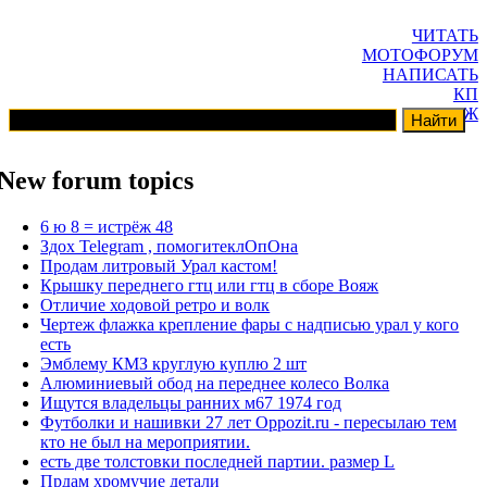
ЧИТАТЬ
МОТОФОРУМ
НАПИСАТЬ
КП
ГАРАЖ
New forum topics
6 ю 8 = истрёж 48
Здох Telegram , помогитеклОпОна
Продам литровый Урал кастом!
Крышку переднего гтц или гтц в сборе Вояж
Отличие ходовой ретро и волк
Чертеж флажка крепление фары с надписью урал у кого
есть
Эмблему КМЗ круглую куплю 2 шт
Алюминиевый обод на переднее колесо Волка
Ищутся владельцы ранних м67 1974 год
Футболки и нашивки 27 лет Oppozit.ru - пересылаю тем
кто не был на мероприятии.
есть две толстовки последней партии. размер L
Прдам хромучие детали