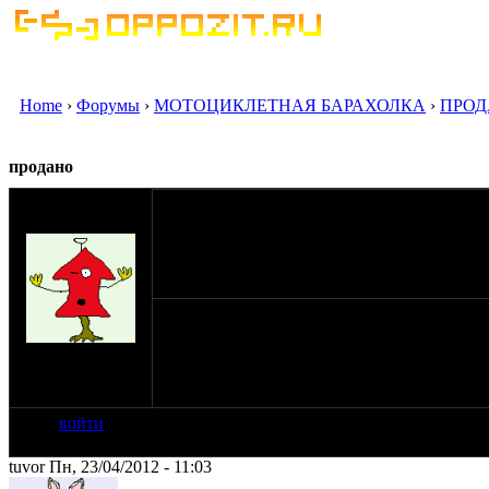
Home
›
Форумы
›
МОТОЦИКЛЕТНАЯ БАРАХОЛКА
›
ПРОД
продано
оппозитчик
elk73bib
23-04-12 9:09
-----
на сайте: янв-09
нахождение:
г.Москва СВАО
войти
tuvor Пн, 23/04/2012 - 11:03