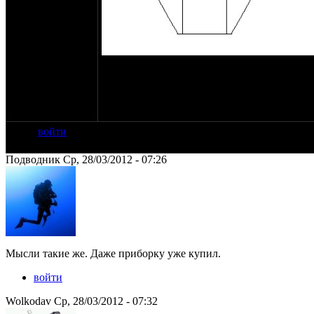
Проблема в том, что бак и так сам по себе 
объема, больше 30 л. Сам я пока не понял, н
Хочется вроде, чтобы вид мотоцикла с боку 
горловины вставить симметрично две... Но в
Какие мысли?
войти
Подводник Ср, 28/03/2012 - 07:26
Мысли такие же. Даже приборку уже купил.
войти
Wolkodav Ср, 28/03/2012 - 07:32