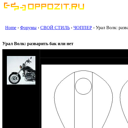
Home
›
Форумы
›
СВОЙ СТИЛЬ
›
ЧОППЕР
› Урал Волк: разв
Урал Волк: разварить бак или нет
оппозитчик Till
28-03-12 0:22
В общем, идея такая:
на сайте: сен-09
нахождение:
Люберцы