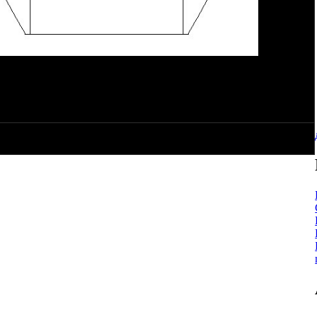
большой, такое увеличение доведет его хрен знает до какого
равится мне так или нет.))
не изменился, и хочется вставить в середину приборку, и
от что в итоге получится - хз.