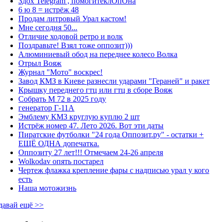
Здох Telegram , помогитеклОпОна
6 ю 8 = истрёж 48
Продам литровый Урал кастом!
Мне сегодня 50...
Отличие ходовой ретро и волк
Поздравьте! Взял тоже оппозит)))
Алюминиевый обод на переднее колесо Волка
Отрыл Вояж
Журнал "Мото" воскрес!
Завод КМЗ в Киеве разнесли ударами "Гераней" и ракет
Крышку переднего гтц или гтц в сборе Вояж
Собрать М 72 в 2025 году
генератор Г-11А
Эмблему КМЗ круглую куплю 2 шт
Истрёж номер 47. Лето 2026. Вот эти даты
Пиратские футболки "24 года Оппозит.ру" - остатки +
ЕЩЁ ОДНА допечатка.
Оппозиту 27 лет!!! Отмечаем 24-26 апреля
Wolkodav опять постарел
Чертеж флажка крепление фары с надписью урал у кого
есть
Наша мотожизнь
давай ещё >>