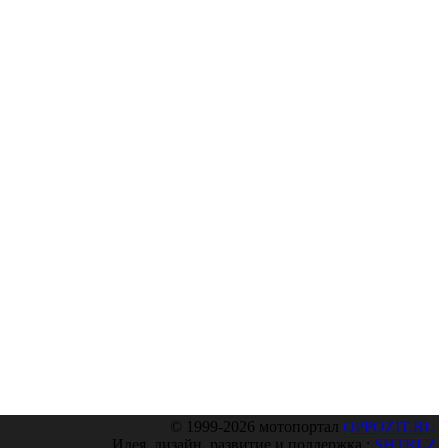
© 1999-2026 мотопортал
OPPOZIT.RU
Идея, дизайн, развитие и поддержка :
SHTRLZ