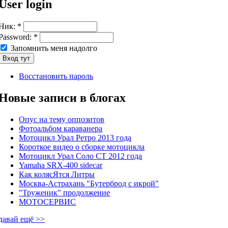
User login
Ник:
*
Password:
*
Запомнить меня надолго
Восстановить пароль
Новые записи в блогах
Опус на тему оппозитов
Фотоальбом караванера
Мотоцикл Урал Ретро 2013 года
Короткое видео о сборке мотоцикла
Мотоцикл Урал Соло СТ 2012 года
Yamaha SRX-400 sidecar
Как колясЯтся Литры
Москва-Астрахань "Бутерброд с икрой"
"Труженик" продолжение
МОТОСЕРВИС
давай ещё >>