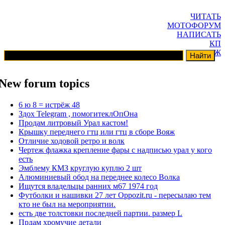
ЧИТАТЬ
МОТОФОРУМ
НАПИСАТЬ
КП
ГАРАЖ
New forum topics
6 ю 8 = истрёж 48
Здох Telegram , помогитеклОпОна
Продам литровый Урал кастом!
Крышку переднего гтц или гтц в сборе Вояж
Отличие ходовой ретро и волк
Чертеж флажка крепление фары с надписью урал у кого
есть
Эмблему КМЗ круглую куплю 2 шт
Алюминиевый обод на переднее колесо Волка
Ищутся владельцы ранних м67 1974 год
Футболки и нашивки 27 лет Oppozit.ru - пересылаю тем
кто не был на мероприятии.
есть две толстовки последней партии. размер L
Прдам хромучие детали