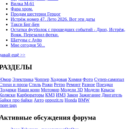
Вилка М-61
Фара хром.
Продам шестерни Герцог
Истрёж номер 47. Лето 2026. Вот эти даты
Такси Биг-Бен
Остатки футболок с прошедших событий - Дроп, Истрёж,
Вояж. Перезалил фотки.
Шатуны с Avito
Мне сегодня 50...
давай ещё >>
РАЗДЕЛЫ
Юмор
Электрика
Чоппер
Ходовая
Химия
Фото
Супер-самопал
Стихи и проза
Стиль
Рожи
Ретро
Ремонт
Разное
Поездки
Подарки
Наши кони
Мотомир
Модели 3D
Модели
Крысы
Коляски
Карбюраторы
КМЗ
ИМЗ
Закон
Зажигание
Двигатель
Байки про байки
Авто
oppozit.ru
Honda
BMW
more tags
Активные обсуждения форума