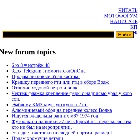
ЧИТАТЬ
МОТОФОРУМ
НАПИСАТЬ
КП
ГАРАЖ
New forum topics
6 ю 8 = истрёж 48
Здох Telegram , помогитеклОпОна
Продам литровый Урал кастом!
Крышку переднего гтц или гтц в сборе Вояж
Отличие ходовой ретро и волк
Чертеж флажка крепление фары с надписью урал у кого
есть
Эмблему КМЗ круглую куплю 2 шт
Алюминиевый обод на переднее колесо Волка
Ищутся владельцы ранних м67 1974 год
Футболки и нашивки 27 лет Oppozit.ru - пересылаю тем
кто не был на мероприятии.
есть две толстовки последней партии. размер L
Прдам хромучие детали