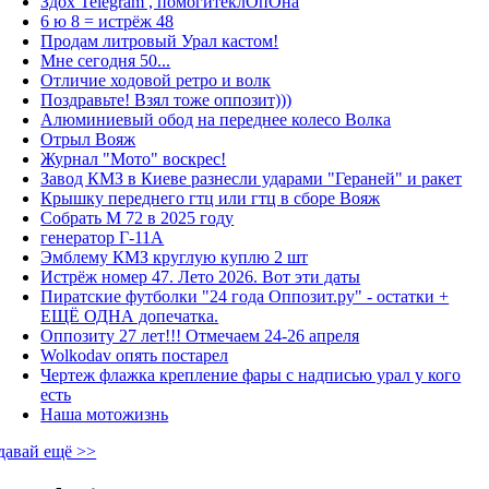
Здох Telegram , помогитеклОпОна
6 ю 8 = истрёж 48
Продам литровый Урал кастом!
Мне сегодня 50...
Отличие ходовой ретро и волк
Поздравьте! Взял тоже оппозит)))
Алюминиевый обод на переднее колесо Волка
Отрыл Вояж
Журнал "Мото" воскрес!
Завод КМЗ в Киеве разнесли ударами "Гераней" и ракет
Крышку переднего гтц или гтц в сборе Вояж
Собрать М 72 в 2025 году
генератор Г-11А
Эмблему КМЗ круглую куплю 2 шт
Истрёж номер 47. Лето 2026. Вот эти даты
Пиратские футболки "24 года Оппозит.ру" - остатки +
ЕЩЁ ОДНА допечатка.
Оппозиту 27 лет!!! Отмечаем 24-26 апреля
Wolkodav опять постарел
Чертеж флажка крепление фары с надписью урал у кого
есть
Наша мотожизнь
давай ещё >>