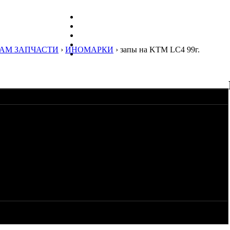
АМ ЗАПЧАСТИ
›
ИНОМАРКИ
› запы на KTM LС4 99г.
пой проданы.