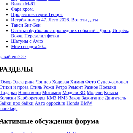
Вилка М-61
Фара хром.
Продам шестерни Герцог
Истрёж номер 47. Лето 2026. Вот эти даты
Такси Биг-Бен
Остатки футболок с прошедших событий - Дроп, Истрёж,
Вояж. Перезалил фотки.
Шатуны с Avito
Мне сегодня 50...
давай ещё >>
РАЗДЕЛЫ
Юмор
Электрика
Чоппер
Ходовая
Химия
Фото
Супер-самопал
Стихи и проза
Стиль
Рожи
Ретро
Ремонт
Разное
Поездки
Подарки
Наши кони
Мотомир
Модели 3D
Модели
Крысы
Коляски
Карбюраторы
КМЗ
ИМЗ
Закон
Зажигание
Двигатель
Байки про байки
Авто
oppozit.ru
Honda
BMW
more tags
Активные обсуждения форума