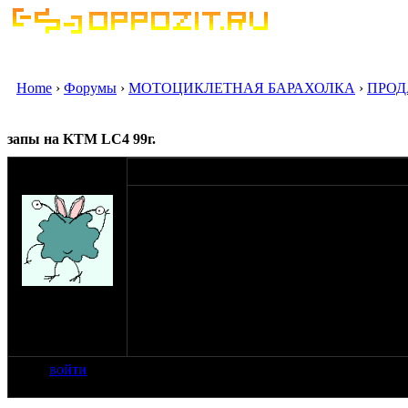
Home
›
Форумы
›
МОТОЦИКЛЕТНАЯ БАРАХОЛКА
›
ПРОД
запы на KTM LС4 99г.
оппозитчик sly-
20-01-12 0:56
uncle
аморт 800грн
маятник+рычаг 500грн
суппрот комплектный + плита 400грн
ось заднего колеса, тормозной шланг с пом
на сайте: янв-11
нахождение:
Украина, wild
wild west
войти