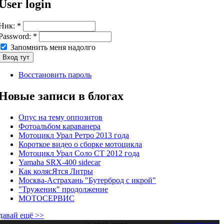
User login
Ник:
*
Password:
*
Запомнить меня надолго
Восстановить пароль
Новые записи в блогах
Опус на тему оппозитов
Фотоальбом караванера
Мотоцикл Урал Ретро 2013 года
Короткое видео о сборке мотоцикла
Мотоцикл Урал Соло СТ 2012 года
Yamaha SRX-400 sidecar
Как колясЯтся Литры
Москва-Астрахань "Бутерброд с икрой"
"Труженик" продолжение
МОТОСЕРВИС
давай ещё >>