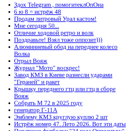
Здох Telegram , помогитеклОпОна
6 ю 8 = истрёж 48
Продам литровый Урал кастом!
Мне сегодня 50...
Отличие ходовой ретро и волк
Поздравьте! Взял тоже оппозит)))
Алюминиевый обод на переднее колесо
Волка
Отрыл Вояж
Журнал "Мото" воскрес!
Завод КМЗ в Киеве разнесли ударами
"Гераней" и ракет
Крышку переднего гтц или гтц в сборе
Вояж
Собрать М 72 в 2025 году
генератор Г-11А
Эмблему КМЗ круглую куплю 2 шт
Истрёж номер 47. Лето 2026. Вот эти даты
Пиратские футболки "24 года Оппозит.ру" -