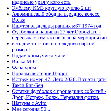
надписью урал у кого есть
Эмблему КМЗ круглую куплю 2 шт
Алюминиевый обод на переднее колесо
Волка
Ищутся владельцы ранних м67 1974 год
Футболки и нашивки 27 лет Oppozit.ru -
пересылаю тем кто не был на мероприятии.
есть две толстовки последней партии.
размер L
Прдам хромучие детали
Вилка М-61
Фара хром.
Продам шестерни Герцог
Истрёж номер 47. Лето 2026. Вот эти даты
Такси Биг-Бен
Остатки футболок с прошедших событий -
Дроп, Истрёж, Вояж. Перезалил фотки.
Шатуны с Avito
Мне сегодня 50...