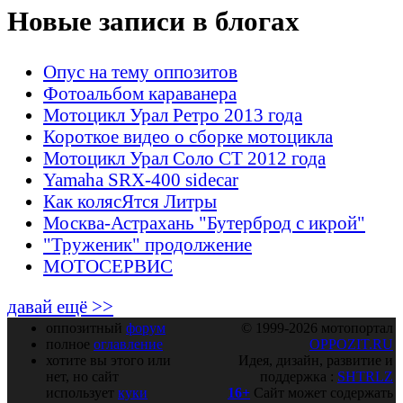
Новые записи в блогах
Опус на тему оппозитов
Фотоальбом караванера
Мотоцикл Урал Ретро 2013 года
Короткое видео о сборке мотоцикла
Мотоцикл Урал Соло СТ 2012 года
Yamaha SRX-400 sidecar
Как колясЯтся Литры
Москва-Астрахань "Бутерброд с икрой"
"Труженик" продолжение
МОТОСЕРВИС
давай ещё >>
оппозитный
форум
© 1999-2026 мотопортал
полное
оглавление
OPPOZIT.RU
хотите вы этого или
Идея, дизайн, развитие и
нет, но сайт
поддержка :
SHTRLZ
использует
куки
16+
Сайт может содержать