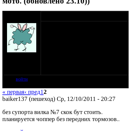
мото. (обновлено 23.10))
оппозитчик sly-
09-05-11 11:30
uncle
в наличии есть два комплектных передка
от хонды доминатор. 2000 гривен ( 250
у.е.) за один, териториально нахожусь в
Украине. за отдельную плату возможен
пересыл в Россию или по СНГ. любые
дополнительные фото и размеры по
на сайте: янв-11
запросу:
нахождение:
начинаем срач :)
Украина, wild
wild west
войти
« первая
‹ пред
1
2
baiker137 (пешеход) Ср, 12/10/2011 - 20:27
без супорта вилка №7 скок бут стоить.
планируется чоппер без передних тормозов..