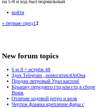
на 5-8 и ход был нормальный
войти
« первая
‹ пред
1
2
New forum topics
6 ю 8 = истрёж 48
Здох Telegram , помогитеклОпОна
Продам литровый Урал кастом!
Крышку переднего гтц или гтц в сборе
Вояж
Отличие ходовой ретро и волк
Чертеж флажка крепление фары с