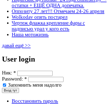
остатки + ЕЩЁ ОДНА допечатка.
Оппозиту 27 лет!!! Отмечаем 24-26 апреля
Wolkodav опять постарел
Чертеж флажка крепление фары с
надписью урал у кого есть
Наша мотожизнь
давай ещё >>
User login
Ник:
*
Password:
*
Запомнить меня надолго
Восстановить пароль