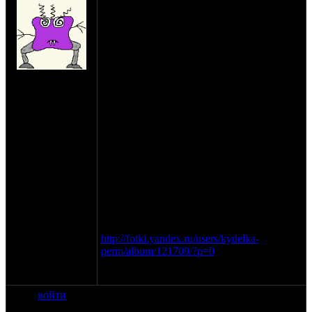
Шью кожаные подсумки, пока одна
модель
вкартце:
кожа КРС 1,2-1,4 мм.
габариты пустого подсумка (ДхШхВ см.)
24х18х4
на сайте: мар-07
2 отделения (внутри отделений нет доп.
нахождение:
карманов) + внешний карман на 2
Пермь
магнитных замках (легко помещается
паспорт в обложке + бумаги аналогичных
габаритов)
размещается на ремне шириной до 4,5-4,8
см.
подсумок снабжен 3 рамками для
регулировки толщины.
вариант, который на фото отдам за 1
тыс.руб. (это первенец и на нем
отрабатывался тех. процесс)
http://fotki.yandex.ru/users/kydelka-
perm/album/121709/?p=0
Цена: 3000
войти