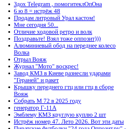
Здох Telegram , помогитеклОпОна
6 ю 8 = истрёж 48
Продам литровый Урал кастом!
Мне сегодня 50...
Отличие ходовой ретро и волк
Поздравьте! Взял тоже оппозит)))
Алюминиевый обод на переднее колесо
Волка
Отрыл Вояж
Журнал "Мото" воскрес!
Завод КМЗ в Киеве разнесли ударами
"Гераней" и ракет
Крышку переднего гтц или гтц в сборе
Вояж
Собрать М 72 в 2025 году
генератор Г-11А
Эмблему КМЗ круглую куплю 2 шт
Истрёж номер 47. Лето 2026. Вот эти даты
Пиратские футболки "24 года Оппозит.ру" -