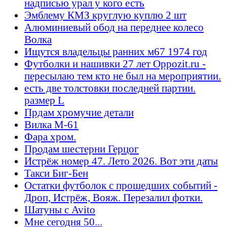
надписью урал у кого есть
Эмблему КМЗ круглую куплю 2 шт
Алюминиевый обод на переднее колесо
Волка
Ищутся владельцы ранних м67 1974 год
Футболки и нашивки 27 лет Oppozit.ru -
пересылаю тем кто не был на мероприятии.
есть две толстовки последней партии.
размер L
Прдам хромучие детали
Вилка М-61
Фара хром.
Продам шестерни Герцог
Истрёж номер 47. Лето 2026. Вот эти даты
Такси Биг-Бен
Остатки футболок с прошедших событий -
Дроп, Истрёж, Вояж. Перезалил фотки.
Шатуны с Avito
Мне сегодня 50...