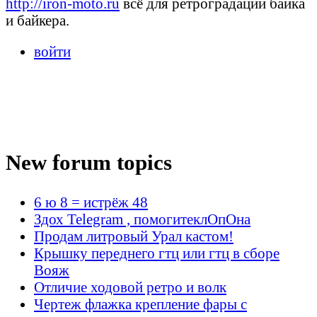
http://iron-moto.ru
всё для ретроградации байка
и байкера.
войти
New forum topics
6 ю 8 = истрёж 48
Здох Telegram , помогитеклОпОна
Продам литровый Урал кастом!
Крышку переднего гтц или гтц в сборе
Вояж
Отличие ходовой ретро и волк
Чертеж флажка крепление фары с