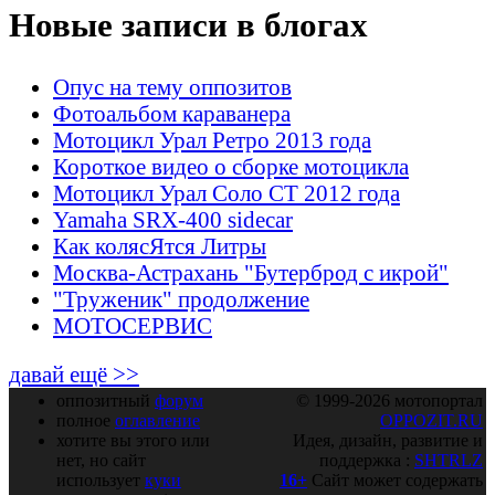
Новые записи в блогах
Опус на тему оппозитов
Фотоальбом караванера
Мотоцикл Урал Ретро 2013 года
Короткое видео о сборке мотоцикла
Мотоцикл Урал Соло СТ 2012 года
Yamaha SRX-400 sidecar
Как колясЯтся Литры
Москва-Астрахань "Бутерброд с икрой"
"Труженик" продолжение
МОТОСЕРВИС
давай ещё >>
оппозитный
форум
© 1999-2026 мотопортал
полное
оглавление
OPPOZIT.RU
хотите вы этого или
Идея, дизайн, развитие и
нет, но сайт
поддержка :
SHTRLZ
использует
куки
16+
Сайт может содержать