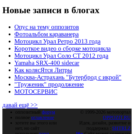
Новые записи в блогах
Опус на тему оппозитов
Фотоальбом караванера
Мотоцикл Урал Ретро 2013 года
Короткое видео о сборке мотоцикла
Мотоцикл Урал Соло СТ 2012 года
Yamaha SRX-400 sidecar
Как колясЯтся Литры
Москва-Астрахань "Бутерброд с икрой"
"Труженик" продолжение
МОТОСЕРВИС
давай ещё >>
оппозитный
форум
© 1999-2026 мотопортал
полное
оглавление
OPPOZIT.RU
хотите вы этого или
Идея, дизайн, развитие и
нет, но сайт
поддержка :
SHTRLZ
использует
куки
16+
Сайт может содержать