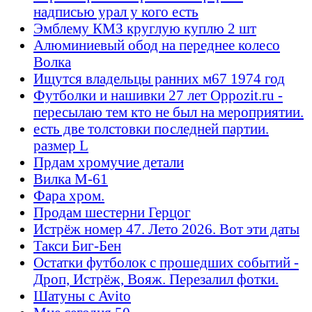
надписью урал у кого есть
Эмблему КМЗ круглую куплю 2 шт
Алюминиевый обод на переднее колесо
Волка
Ищутся владельцы ранних м67 1974 год
Футболки и нашивки 27 лет Oppozit.ru -
пересылаю тем кто не был на мероприятии.
есть две толстовки последней партии.
размер L
Прдам хромучие детали
Вилка М-61
Фара хром.
Продам шестерни Герцог
Истрёж номер 47. Лето 2026. Вот эти даты
Такси Биг-Бен
Остатки футболок с прошедших событий -
Дроп, Истрёж, Вояж. Перезалил фотки.
Шатуны с Avito