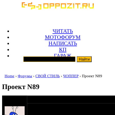
ЧИТАТЬ
МОТОФОРУМ
НАПИСАТЬ
КП
ГАРАЖ
Home
›
Форумы
›
СВОЙ СТИЛЬ
›
ЧОППЕР
› Проект N89
Проект N89
оппозитчик
30-08-10 22:42
Arheolog89
Привет комрады,
Вот и я под закрытие сезона выкатил свой аппар