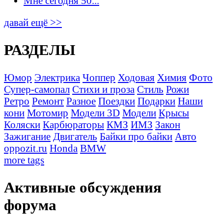
Мне сегодня 50...
давай ещё >>
РАЗДЕЛЫ
Юмор
Электрика
Чоппер
Ходовая
Химия
Фото
Супер-самопал
Стихи и проза
Стиль
Рожи
Ретро
Ремонт
Разное
Поездки
Подарки
Наши
кони
Мотомир
Модели 3D
Модели
Крысы
Коляски
Карбюраторы
КМЗ
ИМЗ
Закон
Зажигание
Двигатель
Байки про байки
Авто
oppozit.ru
Honda
BMW
more tags
Активные обсуждения
форума