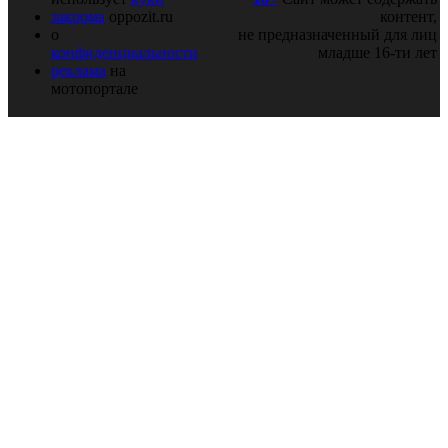
закрома
oppozit.ru
контент,
о
не предназначенный для лиц
конфиденциальности
младше 16-ти лет
реклама
на
мотопортале