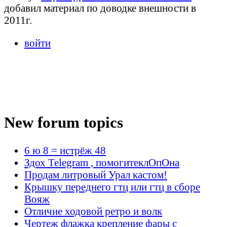
добавил материал по доводке внешности в
2011г.
войти
New forum topics
6 ю 8 = истрёж 48
Здох Telegram , помогитеклОпОна
Продам литровый Урал кастом!
Крышку переднего гтц или гтц в сборе
Вояж
Отличие ходовой ретро и волк
Чертеж флажка крепление фары с