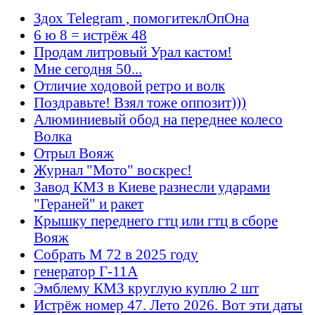
Здох Telegram , помогитеклОпОна
6 ю 8 = истрёж 48
Продам литровый Урал кастом!
Мне сегодня 50...
Отличие ходовой ретро и волк
Поздравьте! Взял тоже оппозит)))
Алюминиевый обод на переднее колесо
Волка
Отрыл Вояж
Журнал "Мото" воскрес!
Завод КМЗ в Киеве разнесли ударами
"Гераней" и ракет
Крышку переднего гтц или гтц в сборе
Вояж
Собрать М 72 в 2025 году
генератор Г-11А
Эмблему КМЗ круглую куплю 2 шт
Истрёж номер 47. Лето 2026. Вот эти даты