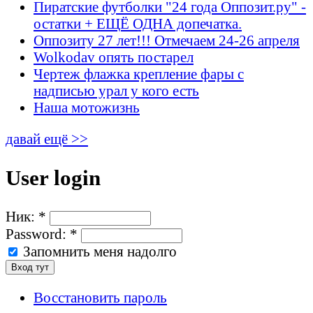
Пиратские футболки "24 года Оппозит.ру" -
остатки + ЕЩЁ ОДНА допечатка.
Оппозиту 27 лет!!! Отмечаем 24-26 апреля
Wolkodav опять постарел
Чертеж флажка крепление фары с
надписью урал у кого есть
Наша мотожизнь
давай ещё >>
User login
Ник:
*
Password:
*
Запомнить меня надолго
Восстановить пароль