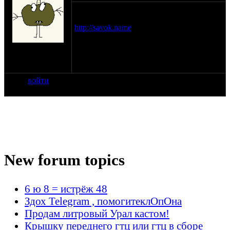
Вчера рылся в сети-искал схему
Романтика-кассетника и пришел вот сюда
http://savok.name
. Ностальгия ептЪ.
на сайте: апр-09
нахождение:
Йошкар Ола
войти
New forum topics
6 ю 8 = истрёж 48
Здох Telegram , помогитеклОпОна
Продам литровый Урал кастом!
Крышку переднего гтц или гтц в сборе