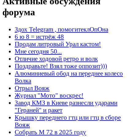
Активные обсуждения
форума
Здох Telegram , помогитеклОпОна
6 ю 8 = истрёж 48
Продам литровый Урал кастом!
Мне сегодня 50...
Отличие ходовой ретро и волк
Поздравьте! Взял тоже оппозит)))
Алюминиевый обод на переднее колесо
Волка
Отрыл Вояж
Журнал "Мото" воскрес!
Завод КМЗ в Киеве разнесли ударами
"Гераней" и ракет
Крышку переднего гтц или гтц в сборе
Вояж
Собрать М 72 в 2025 году