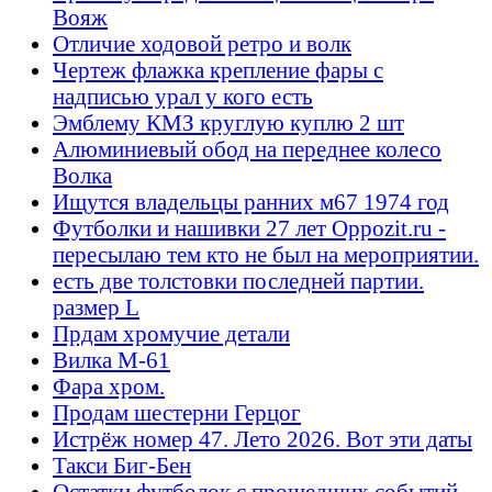
Вояж
Отличие ходовой ретро и волк
Чертеж флажка крепление фары с
надписью урал у кого есть
Эмблему КМЗ круглую куплю 2 шт
Алюминиевый обод на переднее колесо
Волка
Ищутся владельцы ранних м67 1974 год
Футболки и нашивки 27 лет Oppozit.ru -
пересылаю тем кто не был на мероприятии.
есть две толстовки последней партии.
размер L
Прдам хромучие детали
Вилка М-61
Фара хром.
Продам шестерни Герцог
Истрёж номер 47. Лето 2026. Вот эти даты
Такси Биг-Бен
Остатки футболок с прошедших событий -