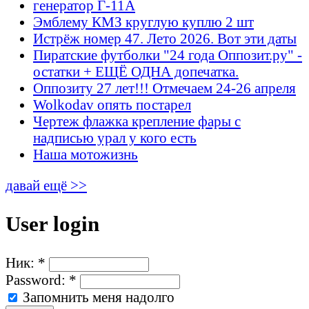
генератор Г-11А
Эмблему КМЗ круглую куплю 2 шт
Истрёж номер 47. Лето 2026. Вот эти даты
Пиратские футболки "24 года Оппозит.ру" -
остатки + ЕЩЁ ОДНА допечатка.
Оппозиту 27 лет!!! Отмечаем 24-26 апреля
Wolkodav опять постарел
Чертеж флажка крепление фары с
надписью урал у кого есть
Наша мотожизнь
давай ещё >>
User login
Ник:
*
Password:
*
Запомнить меня надолго