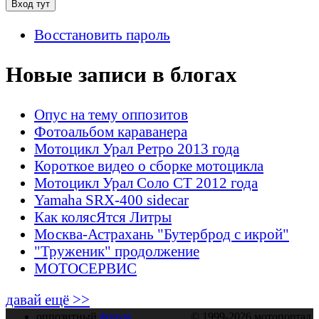
Восстановить пароль
Новые записи в блогах
Опус на тему оппозитов
Фотоальбом караванера
Мотоцикл Урал Ретро 2013 года
Короткое видео о сборке мотоцикла
Мотоцикл Урал Соло СТ 2012 года
Yamaha SRX-400 sidecar
Как колясЯтся Литры
Москва-Астрахань "Бутерброд с икрой"
"Труженик" продолжение
МОТОСЕРВИС
давай ещё >>
оппозитный
форум
© 1999-2026 мотопортал