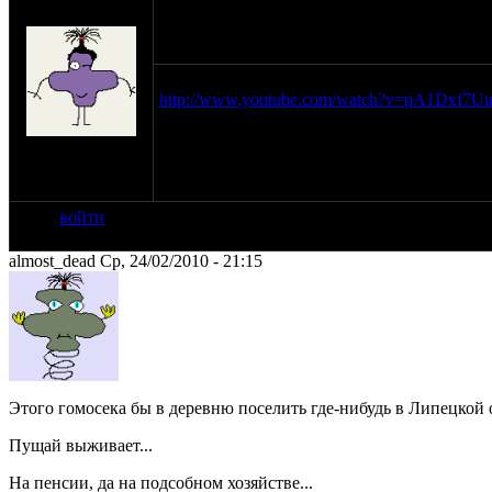
гриша
24-02-10 20:38
для фанатов передачи
http://www.youtube.com/watch?v=pA1Dxf7Uu_
на сайте: фев-03
нахождение:
Пенза
войти
almost_dead Ср, 24/02/2010 - 21:15
Этого гомосека бы в деревню поселить где-нибудь в Липецкой о
Пущай выживает...
На пенсии, да на подсобном хозяйстве...