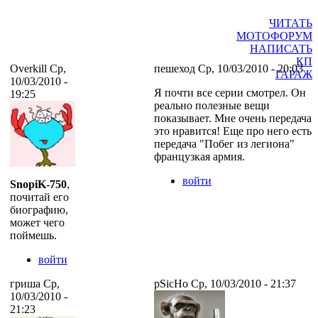
ЧИТАТЬ
МОТОФОРУМ
НАПИСАТЬ
КП
Overkill Ср,
пешеход Ср, 10/03/2010 - 20:03
ГАРАЖ
10/03/2010 -
Я почти все серии смотрел. Он
19:25
реально полезные вещи
показывает. Мне очень передача
это нравится! Еще про него есть
передача "Побег из легиона"
французкая армия.
войти
SnopiK-750
,
почитай его
биографию,
может чего
поймешь.
войти
гриша Ср,
pSicHo Ср, 10/03/2010 - 21:37
10/03/2010 -
21:23