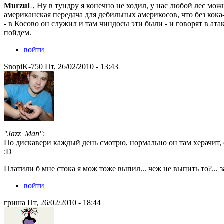
MurzuL
, Ну в тундру я конечно не ходил, у нас любой лес можн
американская передача для дебильных америкосов, что без кока-
- в Косово он служил и там чиндосы эти были - и говорят в атаку
пойдем.
войти
SnopiK-750 Пт, 26/02/2010 - 13:43
"Jazz_Man"
:
По дискавери каждый день смотрю, нормально он там херачит, с
:D
Платили б мне стока я мож тоже выпил... чеж не выпить то?... за
войти
гриша Пт, 26/02/2010 - 18:44