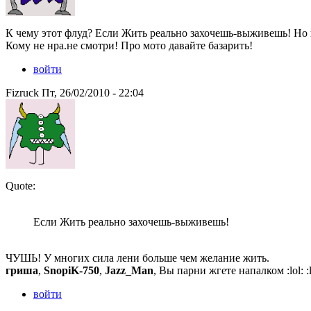
К чему этот флуд? Если Жить реально захочешь-выживешь! Но 
Кому не нра.не смотри! Про мото давайте базарить!
войти
Fizruck Пт, 26/02/2010 - 22:04
Quote:
Если Жить реально захочешь-выживешь!
ЧУШЬ! У многих сила лени больше чем желание жить.
гриша
,
SnopiK-750
,
Jazz_Man
, Вы парни жгете напалком :lol: :lo
войти