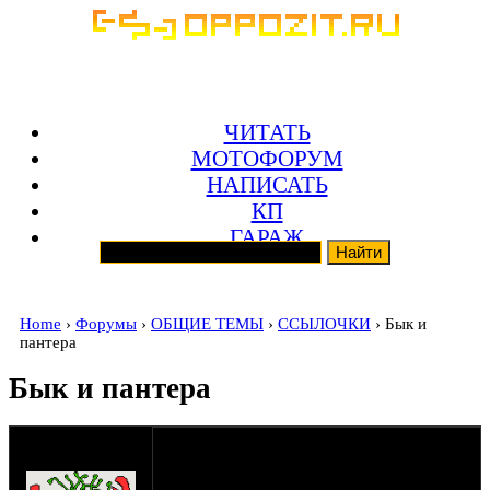
ЧИТАТЬ
МОТОФОРУМ
НАПИСАТЬ
КП
ГАРАЖ
Home
›
Форумы
›
ОБЩИЕ ТЕМЫ
›
ССЫЛОЧКИ
› Бык и
пантера
Бык и пантера
оппозитчик
sangraf
14-01-10 2:31