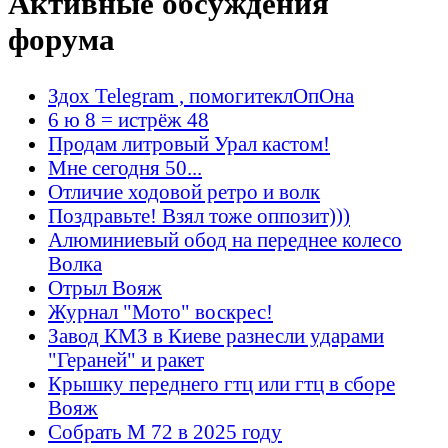
Активные обсуждения
форума
Здох Telegram , помогитеклОпОна
6 ю 8 = истрёж 48
Продам литровый Урал кастом!
Мне сегодня 50...
Отличие ходовой ретро и волк
Поздравьте! Взял тоже оппозит)))
Алюминиевый обод на переднее колесо
Волка
Отрыл Вояж
Журнал "Мото" воскрес!
Завод КМЗ в Киеве разнесли ударами
"Гераней" и ракет
Крышку переднего гтц или гтц в сборе
Вояж
Собрать М 72 в 2025 году