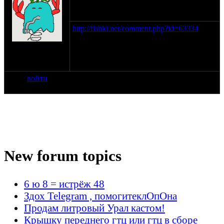
http://fishki.net/comment.php?id=63334
на сайте: авг-08
нахождение: г
Чита
войти
New forum topics
6 ю 8 = истрёж 48
Здох Telegram , помогитеклОпОна
Продам литровый Урал кастом!
Крышку переднего гтц или гтц в сборе