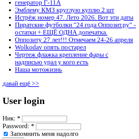
генератор Г-11А
Эмблему КМЗ круглую куплю 2 шт
Истрёж номер 47. Лето 2026. Вот эти даты
Пиратские футболки "24 года Оппозит.ру" -
остатки + ЕЩЁ ОДНА допечатка.
Оппозиту 27 лет!!! Отмечаем 24-26 апреля
Wolkodav опять постарел
Чертеж флажка крепление фары с
надписью урал у кого есть
Наша мотожизнь
давай ещё >>
User login
Ник:
*
Password:
*
Запомнить меня надолго