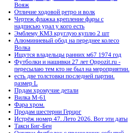
Вояж
Отличие ходовой ретро и волк
Чертеж флажка крепление фары с
надписью урал у кого есть
Эмблему КМЗ круглую куплю 2 шт
Алюминиевый обод на переднее колесо
Волка
Ищутся владельцы ранних м67 1974 год
Футболки и нашивки 27 лет Oppozit.ru -
пересылаю тем кто не был на мероприятии.
есть две толстовки последней партии.
размер L
Прдам хромучие детали
Вилка М-61
Фара хром.
Продам шестерни Герцог
Истрёж номер 47. Лето 2026. Вот эти даты
Такси Биг-Бен
Остатки футболок с прошедших событий -