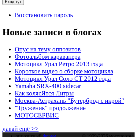
Восстановить пароль
Новые записи в блогах
Опус на тему оппозитов
Фотоальбом караванера
Мотоцикл Урал Ретро 2013 года
Короткое видео о сборке мотоцикла
Мотоцикл Урал Соло СТ 2012 года
Yamaha SRX-400 sidecar
Как колясЯтся Литры
Москва-Астрахань "Бутерброд с икрой"
"Труженик" продолжение
МОТОСЕРВИС
давай ещё >>
оппозитный
форум
© 1999-2026 мотопортал