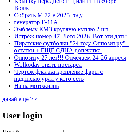
Крышку переднего гтц или гтц в сборе
Вояж
Собрать М 72 в 2025 году
генератор Г-11А
Эмблему КМЗ круглую куплю 2 шт
Истрёж номер 47. Лето 2026. Вот эти даты
Пиратские футболки "24 года Оппозит.ру" -
остатки + ЕЩЁ ОДНА допечатка.
Оппозиту 27 лет!!! Отмечаем 24-26 апреля
Wolkodav опять постарел
Чертеж флажка крепление фары с
надписью урал у кого есть
Наша мотожизнь
давай ещё >>
User login
Ник:
*