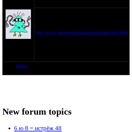
Anonymous
(пешеход)
мож боян
калькулятор расчета степени сжатия и
объема мотора
http://www.turbobazar.ru/modules/pages/dvs.html
на сайте:
янв-70
нахождение:
Тверь
войти
New forum topics
6 ю 8 = истрёж 48