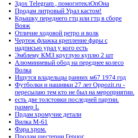
Здох Telegram , помогитеклОпОна
Продам литровый Урал кастом!
Крышку переднего гтц или гтц в сборе
Вояж
Отличие ходовой ретро и волк
Чертеж флажка крепление фары с
надписью урал у кого есть
Эмблему КМЗ круглую куплю 2 шт
Алюминиевый обод на переднее колесо
Волка
Ищутся владельцы ранних м67 1974 год
Футболки и нашивки 27 лет Oppozit.ru -
пересылаю тем кто не был на мероприятии.
есть две толстовки последней партии.
размер L
Прдам хромучие детали
Вилка М-61
Фара хром.
Продам шестерни Герцог