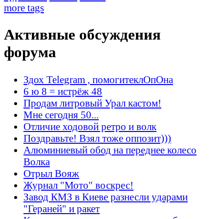
more tags
Активные обсуждения
форума
Здох Telegram , помогитеклОпОна
6 ю 8 = истрёж 48
Продам литровый Урал кастом!
Мне сегодня 50...
Отличие ходовой ретро и волк
Поздравьте! Взял тоже оппозит)))
Алюминиевый обод на переднее колесо
Волка
Отрыл Вояж
Журнал "Мото" воскрес!
Завод КМЗ в Киеве разнесли ударами
"Гераней" и ракет