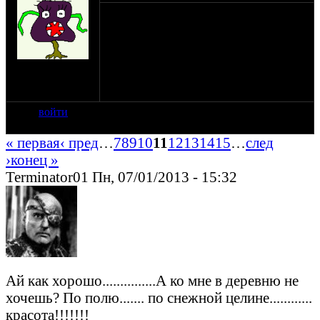
сколько нас хотелось бе узнать
и где в брянске есть толковые
оппозитные магазины
на сайте: май-09
нахождение:
брянская обл.
войти
« первая
‹ пред
…
7
8
9
10
11
12
13
14
15
…
след
›
конец »
Terminator01 Пн, 07/01/2013 - 15:32
Ай как хорошо...............А ко мне в деревню не
хочешь? По полю....... по снежной целине............
красота!!!!!!!