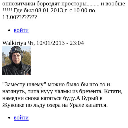
оппозитчики бороздят просторы......... и вообще
!!!!! Где был 08.01.2013 г. с 10.00 по
13.00????????
войти
Walkiriya Чт, 10/01/2013 - 23:04
"Заместу шлему" можно было бы что то и
натянуть, типа нууу чалмы из брезента. Кстати,
намедни снова кататься буду.А Бурый в
Жуковке по льду озера на Урале катается.
войти