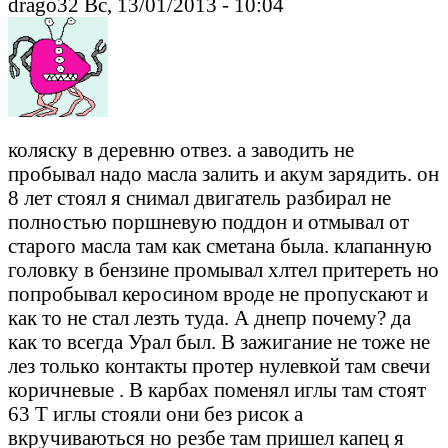
drago32 Вс, 13/01/2013 - 10:04
коляску в деревню отвез. а заводить не
пробывал надо масла залить и акум зарядить. он
8 лет стоял я снимал двигатель разбирал не
полностью поршневую поддон и отмывал от
старого масла там как сметана была. клапанную
головку в бензине промывал хлтел притереть но
попробывал керосином вроде не пропускают и
как то не стал лезть туда. А днепр почему? да
как то всегда Урал был. В зажигание не тоже не
лез только контакты протер нулевкой там свечи
коричневые . В карбах поменял иглы там стоят
63 Т иглы стояли они без рисок а
вкручиваються но резбе там пришел капец я