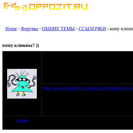
Home
›
Форумы
›
ОБЩИЕ ТЕМЫ
›
ССЫЛОЧКИ
› кому клюкв
кому клюквы? ))
оппозитчик
Anonymous
(пешеход)
05-12-09 13:13
http://www.motorcycleclassics.com/Motorcycl
на сайте: янв-70
нахождение:
Тверь
войти