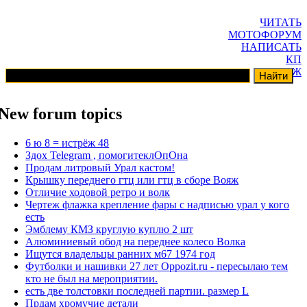
ЧИТАТЬ
МОТОФОРУМ
НАПИСАТЬ
КП
ГАРАЖ
New forum topics
6 ю 8 = истрёж 48
Здох Telegram , помогитеклОпОна
Продам литровый Урал кастом!
Крышку переднего гтц или гтц в сборе Вояж
Отличие ходовой ретро и волк
Чертеж флажка крепление фары с надписью урал у кого
есть
Эмблему КМЗ круглую куплю 2 шт
Алюминиевый обод на переднее колесо Волка
Ищутся владельцы ранних м67 1974 год
Футболки и нашивки 27 лет Oppozit.ru - пересылаю тем
кто не был на мероприятии.
есть две толстовки последней партии. размер L
Прдам хромучие детали