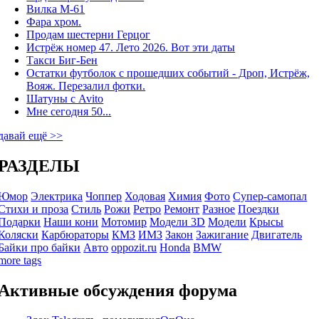
Вилка М-61
Фара хром.
Продам шестерни Герцог
Истрёж номер 47. Лето 2026. Вот эти даты
Такси Биг-Бен
Остатки футболок с прошедших событий - Дроп, Истрёж,
Вояж. Перезалил фотки.
Шатуны с Avito
Мне сегодня 50...
давай ещё >>
РАЗДЕЛЫ
Юмор
Электрика
Чоппер
Ходовая
Химия
Фото
Супер-самопал
Стихи и проза
Стиль
Рожи
Ретро
Ремонт
Разное
Поездки
Подарки
Наши кони
Мотомир
Модели 3D
Модели
Крысы
Коляски
Карбюраторы
КМЗ
ИМЗ
Закон
Зажигание
Двигатель
Байки про байки
Авто
oppozit.ru
Honda
BMW
more tags
Активные обсуждения форума