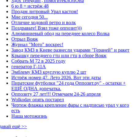
Здох Telegram , помогитеклОпОна
6 ю 8 = истрёж 48
Продам литровый Урал кастом!
Мне сегодня 50...
Отличие ходовой ретро и волк
Поздравьте! Взял тоже оппозит)))
Алюминиевый обод на переднее колесо Волка
Отрыл Вояж
Журнал "Мото" воскрес!
Завод КМЗ в Киеве разнесли ударами "Гераней" и ракет
Крышку переднего гтц или гтц в сборе Вояж
Собрать М 72 в 2025 году
генератор Г-11А
Эмблему КМЗ круглую куплю 2 шт
Истрёж номер 47. Лето 2026. Вот эти даты
Пиратские футболки "24 года Оппозит.ру" - остатки +
ЕЩЁ ОДНА допечатка.
Оппозиту 27 лет!!! Отмечаем 24-26 апреля
Wolkodav опять постарел
Чертеж флажка крепление фары с надписью урал у кого
есть
Наша мотожизнь
давай ещё >>