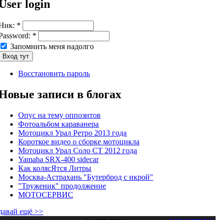
User login
Ник:
*
Password:
*
Запомнить меня надолго
Восстановить пароль
Новые записи в блогах
Опус на тему оппозитов
Фотоальбом караванера
Мотоцикл Урал Ретро 2013 года
Короткое видео о сборке мотоцикла
Мотоцикл Урал Соло СТ 2012 года
Yamaha SRX-400 sidecar
Как колясЯтся Литры
Москва-Астрахань "Бутерброд с икрой"
"Труженик" продолжение
МОТОСЕРВИС
давай ещё >>