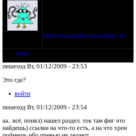
днепроуралея.. каталог полностью рама,
ходовая, аморты и т.д. в .jpg
помоему М72 был.. хотя могу ошибаться.
киньте ссылочку плиз, не могу найти где
выкладывали.
вот страница оттуда:
на сайте: янв-70
http://www.europallets.com.ua/out/p3_.jpg
нахождение:
Тверь
войти
пешеход Вт, 01/12/2009 - 23:53
Это где?
войти
пешеход Вт, 01/12/2009 - 23:54
аа.. всё, понял) нашел раздел. ток там фиг что
найдешь) ссылки на что-то есть, а на что хрен
поймешь ибо превью не делают.