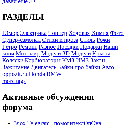
давай ещё >>
РАЗДЕЛЫ
Юмор
Электрика
Чоппер
Ходовая
Химия
Фото
Супер-самопал
Стихи и проза
Стиль
Рожи
Ретро
Ремонт
Разное
Поездки
Подарки
Наши
кони
Мотомир
Модели 3D
Модели
Крысы
Коляски
Карбюраторы
КМЗ
ИМЗ
Закон
Зажигание
Двигатель
Байки про байки
Авто
oppozit.ru
Honda
BMW
more tags
Активные обсуждения
форума
Здох Telegram , помогитеклОпОна