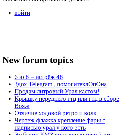
войти
New forum topics
6 ю 8 = истрёж 48
Здох Telegram , помогитеклОпОна
Продам литровый Урал кастом!
Крышку переднего гтц или гтц в сборе
Вояж
Отличие ходовой ретро и волк
Чертеж флажка крепление фары с
надписью урал у кого есть
Эмблему КМЗ круглую куплю 2 шт