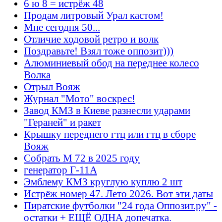
6 ю 8 = истрёж 48
Продам литровый Урал кастом!
Мне сегодня 50...
Отличие ходовой ретро и волк
Поздравьте! Взял тоже оппозит)))
Алюминиевый обод на переднее колесо
Волка
Отрыл Вояж
Журнал "Мото" воскрес!
Завод КМЗ в Киеве разнесли ударами
"Гераней" и ракет
Крышку переднего гтц или гтц в сборе
Вояж
Собрать М 72 в 2025 году
генератор Г-11А
Эмблему КМЗ круглую куплю 2 шт
Истрёж номер 47. Лето 2026. Вот эти даты
Пиратские футболки "24 года Оппозит.ру" -
остатки + ЕЩЁ ОДНА допечатка.