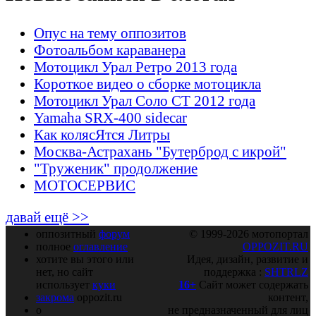
Опус на тему оппозитов
Фотоальбом караванера
Мотоцикл Урал Ретро 2013 года
Короткое видео о сборке мотоцикла
Мотоцикл Урал Соло СТ 2012 года
Yamaha SRX-400 sidecar
Как колясЯтся Литры
Москва-Астрахань "Бутерброд с икрой"
"Труженик" продолжение
МОТОСЕРВИС
давай ещё >>
оппозитный
форум
© 1999-2026 мотопортал
полное
оглавление
OPPOZIT.RU
хотите вы этого или
Идея, дизайн, развитие и
нет, но сайт
поддержка :
SHTRLZ
использует
куки
16+
Сайт может содержать
закрома
oppozit.ru
контент,
о
не предназначенный для лиц