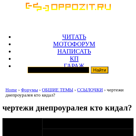
ЧИТАТЬ
МОТОФОРУМ
НАПИСАТЬ
КП
ГАРАЖ
Home
›
Форумы
›
ОБЩИЕ ТЕМЫ
›
ССЫЛОЧКИ
› чертежи
днепроуралея кто кидал?
чертежи днепроуралея кто кидал?
оппозитчик
01-12-09 22:30
Anonymous
народ, тут кто-то выкладывал четрежи
(пешеход)