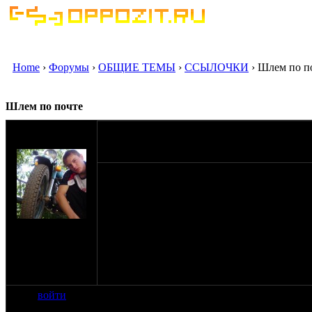
Home
›
Форумы
›
ОБЩИЕ ТЕМЫ
›
ССЫЛОЧКИ
› Шлем по п
Шлем по почте
оппозитчик
20-10-09 23:00
Sahar322
Братья Оппозитчики выскажите пожалуйста 
Стоит ли это делать или всёже искать мага
известен. Вся проблема в том что никак не 
Яндекс не помогают. Вот и думаю заказать
на сайте: фев-09
нахождение:
Республика
Башкортостан,
г.Уфа
войти