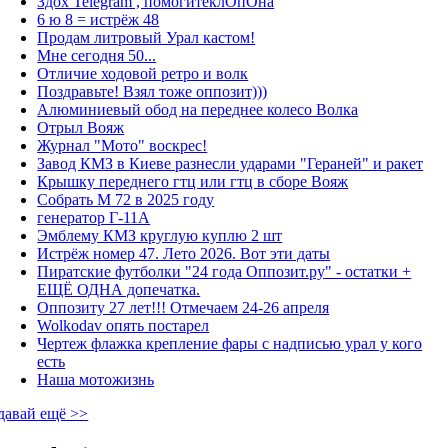
Здох Telegram , помогитеклОпОна
6 ю 8 = истрёж 48
Продам литровый Урал кастом!
Мне сегодня 50...
Отличие ходовой ретро и волк
Поздравьте! Взял тоже оппозит)))
Алюминиевый обод на переднее колесо Волка
Отрыл Вояж
Журнал "Мото" воскрес!
Завод КМЗ в Киеве разнесли ударами "Гераней" и ракет
Крышку переднего гтц или гтц в сборе Вояж
Собрать М 72 в 2025 году
генератор Г-11А
Эмблему КМЗ круглую куплю 2 шт
Истрёж номер 47. Лето 2026. Вот эти даты
Пиратские футболки "24 года Оппозит.ру" - остатки +
ЕЩЁ ОДНА допечатка.
Оппозиту 27 лет!!! Отмечаем 24-26 апреля
Wolkodav опять постарел
Чертеж флажка крепление фары с надписью урал у кого
есть
Наша мотожизнь
давай ещё >>