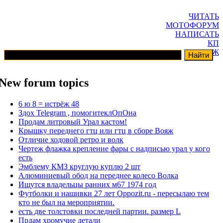
ЧИТАТЬ
МОТОФОРУМ
НАПИСАТЬ
КП
ГАРАЖ
New forum topics
6 ю 8 = истрёж 48
Здох Telegram , помогитеклОпОна
Продам литровый Урал кастом!
Крышку переднего гтц или гтц в сборе Вояж
Отличие ходовой ретро и волк
Чертеж флажка крепление фары с надписью урал у кого
есть
Эмблему КМЗ круглую куплю 2 шт
Алюминиевый обод на переднее колесо Волка
Ищутся владельцы ранних м67 1974 год
Футболки и нашивки 27 лет Oppozit.ru - пересылаю тем
кто не был на мероприятии.
есть две толстовки последней партии. размер L
Прдам хромучие детали