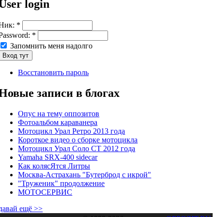
User login
Ник:
*
Password:
*
Запомнить меня надолго
Восстановить пароль
Новые записи в блогах
Опус на тему оппозитов
Фотоальбом караванера
Мотоцикл Урал Ретро 2013 года
Короткое видео о сборке мотоцикла
Мотоцикл Урал Соло СТ 2012 года
Yamaha SRX-400 sidecar
Как колясЯтся Литры
Москва-Астрахань "Бутерброд с икрой"
"Труженик" продолжение
МОТОСЕРВИС
давай ещё >>