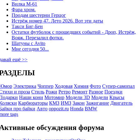
Вилка М-61
Фара хром.
Продам шестерни Герцог
Истрёж номер 47. Лето 2026. Вот эти даты
Такси Биг-Бен
Остатки футболок с прошедших событий - Дроп, Истрёж,
Вояж. Перезалил фотки.
Шатуны с Avito
Мне сегодня 50...
давай ещё >>
РАЗДЕЛЫ
Юмор
Электрика
Чоппер
Ходовая
Химия
Фото
Супер-самопал
Стихи и проза
Стиль
Рожи
Ретро
Ремонт
Разное
Поездки
Подарки
Наши кони
Мотомир
Модели 3D
Модели
Крысы
Коляски
Карбюраторы
КМЗ
ИМЗ
Закон
Зажигание
Двигатель
Байки про байки
Авто
oppozit.ru
Honda
BMW
more tags
Активные обсуждения форума