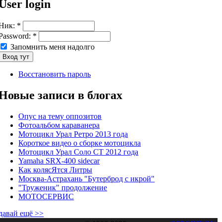
User login
Ник:
*
Password:
*
Запомнить меня надолго
Восстановить пароль
Новые записи в блогах
Опус на тему оппозитов
Фотоальбом караванера
Мотоцикл Урал Ретро 2013 года
Короткое видео о сборке мотоцикла
Мотоцикл Урал Соло СТ 2012 года
Yamaha SRX-400 sidecar
Как колясЯтся Литры
Москва-Астрахань "Бутерброд с икрой"
"Труженик" продолжение
МОТОСЕРВИС
давай ещё >>