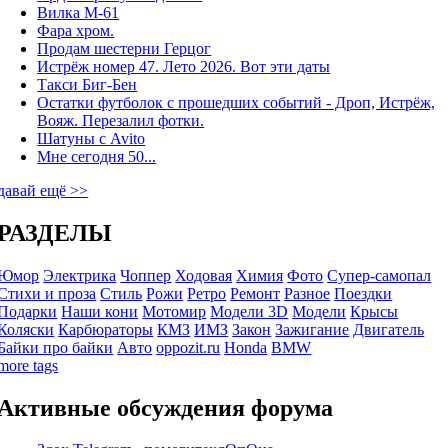
Вилка М-61
Фара хром.
Продам шестерни Герцог
Истрёж номер 47. Лето 2026. Вот эти даты
Такси Биг-Бен
Остатки футболок с прошедших событий - Дроп, Истрёж,
Вояж. Перезалил фотки.
Шатуны с Avito
Мне сегодня 50...
давай ещё >>
РАЗДЕЛЫ
Юмор
Электрика
Чоппер
Ходовая
Химия
Фото
Супер-самопал
Стихи и проза
Стиль
Рожи
Ретро
Ремонт
Разное
Поездки
Подарки
Наши кони
Мотомир
Модели 3D
Модели
Крысы
Коляски
Карбюраторы
КМЗ
ИМЗ
Закон
Зажигание
Двигатель
Байки про байки
Авто
oppozit.ru
Honda
BMW
more tags
Активные обсуждения форума