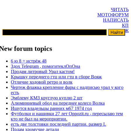
ЧИТАТЬ
МОТОФОРУМ
НАПИСАТЬ
КП
ГАРАЖ
New forum topics
6 ю 8 = истрёж 48
Здох Telegram , помогитеклОпОна
Продам литровый Урал кастом!
Крышку переднего гтц или гтц в сборе Вояж
Отличие ходовой ретро и волк
Чертеж флажка крепление фары с надписью урал у кого
есть
Эмблему КМЗ круглую куплю 2 шт
Алюминиевый обод на переднее колесо Волка
Ищутся владельцы ранних м67 1974 год
Футболки и нашивки 27 лет Oppozit.ru - пересылаю тем
кто не был на мероприятии.
есть две толстовки последней партии. размер L
Прдам хромучие детали