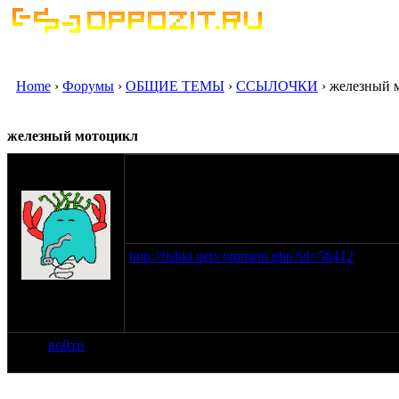
Home
›
Форумы
›
ОБЩИЕ ТЕМЫ
›
ССЫЛОЧКИ
› железный 
железный мотоцикл
оппозитчик
sangraf
26-08-09 3:55
http://fishki.net/comment.php?id=56412
на сайте: авг-08
нахождение: г
Чита
войти