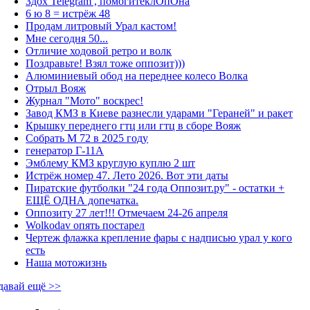
Здох Telegram , помогитеклОпОна
6 ю 8 = истрёж 48
Продам литровый Урал кастом!
Мне сегодня 50...
Отличие ходовой ретро и волк
Поздравьте! Взял тоже оппозит)))
Алюминиевый обод на переднее колесо Волка
Отрыл Вояж
Журнал "Мото" воскрес!
Завод КМЗ в Киеве разнесли ударами "Гераней" и ракет
Крышку переднего гтц или гтц в сборе Вояж
Собрать М 72 в 2025 году
генератор Г-11А
Эмблему КМЗ круглую куплю 2 шт
Истрёж номер 47. Лето 2026. Вот эти даты
Пиратские футболки "24 года Оппозит.ру" - остатки +
ЕЩЁ ОДНА допечатка.
Оппозиту 27 лет!!! Отмечаем 24-26 апреля
Wolkodav опять постарел
Чертеж флажка крепление фары с надписью урал у кого
есть
Наша мотожизнь
давай ещё >>