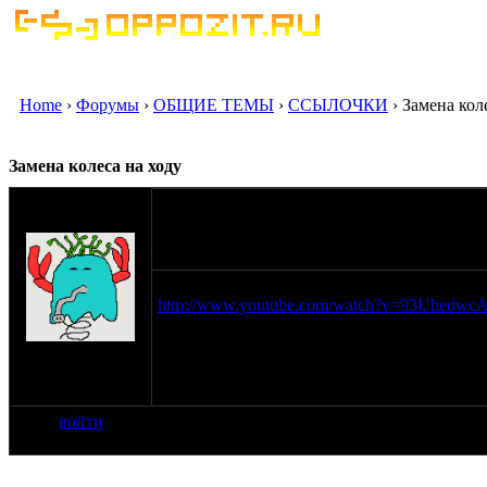
Home
›
Форумы
›
ОБЩИЕ ТЕМЫ
›
ССЫЛОЧКИ
› Замена кол
Замена колеса на ходу
оппозитчик
sangraf
29-07-09 7:46
Может конечно это байан. Мне например п
http://www.youtube.com/watch?v=93Uhedwc
на сайте: авг-08
нахождение: г
Чита
войти