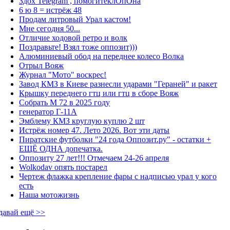
Здох Telegram , помогитеклОпОна
6 ю 8 = истрёж 48
Продам литровый Урал кастом!
Мне сегодня 50...
Отличие ходовой ретро и волк
Поздравьте! Взял тоже оппозит)))
Алюминиевый обод на переднее колесо Волка
Отрыл Вояж
Журнал "Мото" воскрес!
Завод КМЗ в Киеве разнесли ударами "Гераней" и ракет
Крышку переднего гтц или гтц в сборе Вояж
Собрать М 72 в 2025 году
генератор Г-11А
Эмблему КМЗ круглую куплю 2 шт
Истрёж номер 47. Лето 2026. Вот эти даты
Пиратские футболки "24 года Оппозит.ру" - остатки +
ЕЩЁ ОДНА допечатка.
Оппозиту 27 лет!!! Отмечаем 24-26 апреля
Wolkodav опять постарел
Чертеж флажка крепление фары с надписью урал у кого
есть
Наша мотожизнь
давай ещё >>