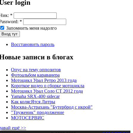
User login
Ник:
*
Password:
*
Запомнить меня надолго
Восстановить пароль
Новые записи в блогах
Опус на тему оппозитов
Фотоальбом караванера
Мотоцикл Урал Ретро 2013 года
Короткое видео о сборке мотоцикла
Мотоцикл Урал Соло СТ 2012 года
Yamaha SRX-400 sidecar
Как колясЯтся Литры
Москва-Астрахань "Бутерброд с икрой"
"Труженик" продолжение
МОТОСЕРВИС
давай ещё >>