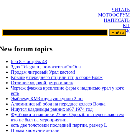
ЧИТАТЬ
МОТОФОРУМ
НАПИСАТЬ
КП
ГАРАЖ
New forum topics
6 ю 8 = истрёж 48
Здох Telegram , помогитеклОпОна
Продам литровый Урал кастом!
Крышку переднего гтц или гтц в сборе Вояж
Отличие ходовой ретро и волк
Чертеж флажка крепление фары с надписью урал у кого
есть
Эмблему КМЗ круглую куплю 2 шт
Алюминиевый обод на переднее колесо Волка
Ищутся владельцы ранних м67 1974 год
Футболки и нашивки 27 лет Oppozit.ru - пересылаю тем
кто не был на мероприятии.
есть две толстовки последней партии. размер L
Прдам хромучие детали