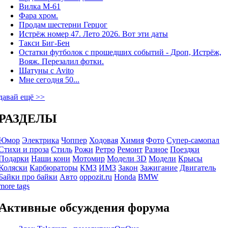
Вилка М-61
Фара хром.
Продам шестерни Герцог
Истрёж номер 47. Лето 2026. Вот эти даты
Такси Биг-Бен
Остатки футболок с прошедших событий - Дроп, Истрёж,
Вояж. Перезалил фотки.
Шатуны с Avito
Мне сегодня 50...
давай ещё >>
РАЗДЕЛЫ
Юмор
Электрика
Чоппер
Ходовая
Химия
Фото
Супер-самопал
Стихи и проза
Стиль
Рожи
Ретро
Ремонт
Разное
Поездки
Подарки
Наши кони
Мотомир
Модели 3D
Модели
Крысы
Коляски
Карбюраторы
КМЗ
ИМЗ
Закон
Зажигание
Двигатель
Байки про байки
Авто
oppozit.ru
Honda
BMW
more tags
Активные обсуждения форума