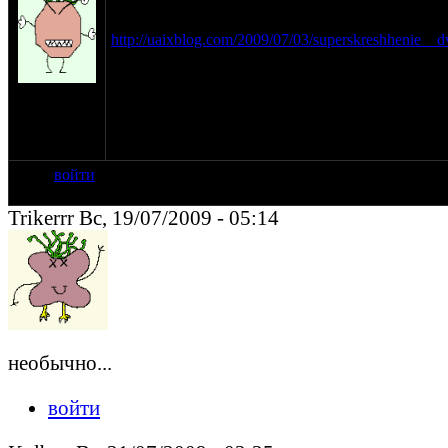
Наткнулся в нете на это
http://uaixblog.com/2009/07/03/superskreshhenie__
Как сиамские близнецы прям :lol:
на сайте:
дек-07
нахождение:
Украина
войти
Trikerrr Вс, 19/07/2009 - 05:14
необычно...
войти