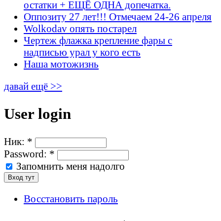
остатки + ЕЩЁ ОДНА допечатка.
Оппозиту 27 лет!!! Отмечаем 24-26 апреля
Wolkodav опять постарел
Чертеж флажка крепление фары с
надписью урал у кого есть
Наша мотожизнь
давай ещё >>
User login
Ник:
*
Password:
*
Запомнить меня надолго
Восстановить пароль