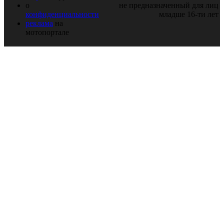
о
не предназначенный для лиц
конфиденциальности
младше 16-ти лет
реклама
на
мотопортале