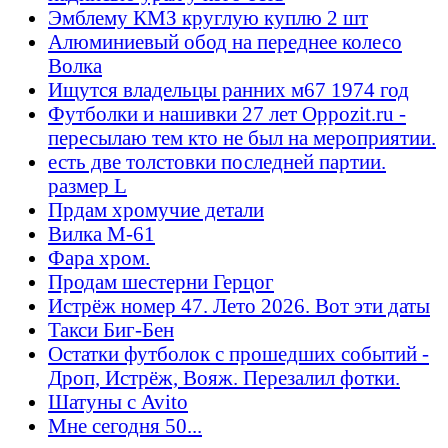
Эмблему КМЗ круглую куплю 2 шт
Алюминиевый обод на переднее колесо
Волка
Ищутся владельцы ранних м67 1974 год
Футболки и нашивки 27 лет Oppozit.ru -
пересылаю тем кто не был на мероприятии.
есть две толстовки последней партии.
размер L
Прдам хромучие детали
Вилка М-61
Фара хром.
Продам шестерни Герцог
Истрёж номер 47. Лето 2026. Вот эти даты
Такси Биг-Бен
Остатки футболок с прошедших событий -
Дроп, Истрёж, Вояж. Перезалил фотки.
Шатуны с Avito
Мне сегодня 50...