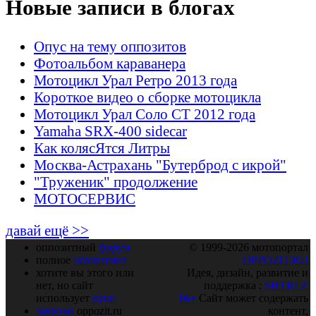
Новые записи в блогах
Опус на тему оппозитов
Фотоальбом караванера
Мотоцикл Урал Ретро 2013 года
Короткое видео о сборке мотоцикла
Мотоцикл Урал Соло СТ 2012 года
Yamaha SRX-400 sidecar
Как колясЯтся Литры
Москва-Астрахань "Бутерброд с икрой"
"Труженик" продолжение
МОТОСЕРВИС
давай ещё >>
оппозитный
форум
© 1999-2026 мотопортал
полное
оглавление
OPPOZIT.RU
хотите вы этого или
Идея, дизайн, развитие и
нет, но сайт
поддержка :
SHTRLZ
использует
куки
16+
Сайт может содержать
закрома
oppozit.ru
контент,