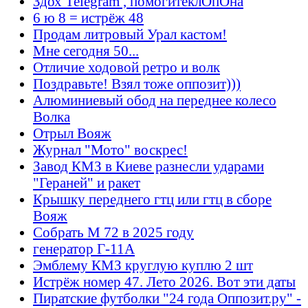
Здох Telegram , помогитеклОпОна
6 ю 8 = истрёж 48
Продам литровый Урал кастом!
Мне сегодня 50...
Отличие ходовой ретро и волк
Поздравьте! Взял тоже оппозит)))
Алюминиевый обод на переднее колесо
Волка
Отрыл Вояж
Журнал "Мото" воскрес!
Завод КМЗ в Киеве разнесли ударами
"Гераней" и ракет
Крышку переднего гтц или гтц в сборе
Вояж
Собрать М 72 в 2025 году
генератор Г-11А
Эмблему КМЗ круглую куплю 2 шт
Истрёж номер 47. Лето 2026. Вот эти даты
Пиратские футболки "24 года Оппозит.ру" -