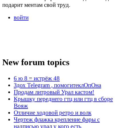
подарит ментам свой труд.
войти
New forum topics
6 ю 8 = истрёж 48
Здох Telegram , помогитеклОпОна
Продам литровый Урал кастом!
Крышку переднего гтц или гтц в сборе
Вояж
Отличие ходовой ретро и волк
Чертеж флажка крепление фары с
надписью урал у кого есть